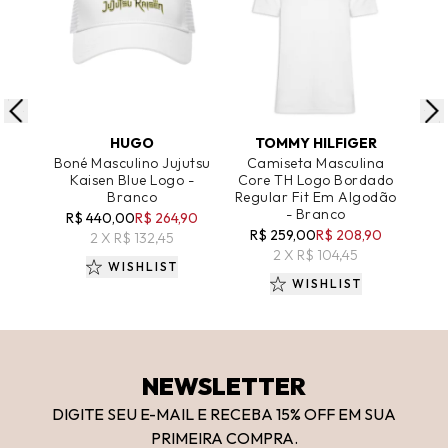
ADICIONAR AO CARRINHO
ADICIONAR AO CARRINHO
A
HUGO
TOMMY HILFIGER
E
Boné Masculino Jujutsu
Camiseta Masculina
Ca
Kaisen Blue Logo -
Core TH Logo Bordado
Lo
Branco
Regular Fit Em Algodão
- Branco
R$ 440,00
R$ 264,90
R$
R$ 259,00
R$ 208,90
2 X R$ 132,45
2 X R$ 104,45
WISHLIST
WISHLIST
NEWSLETTER
DIGITE SEU E-MAIL E RECEBA 15
% OFF
EM SUA
PRIMEIRA COMPRA.