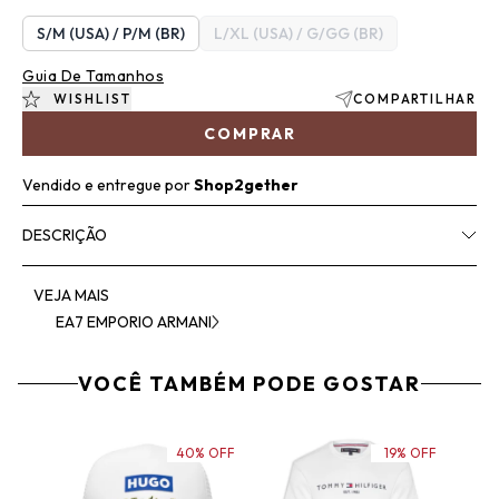
S/M (USA) / P/M (BR)
L/XL (USA) / G/GG (BR)
Guia De Tamanhos
WISHLIST
COMPARTILHAR
COMPRAR
Vendido e entregue por
Shop2gether
DESCRIÇÃO
VEJA MAIS
EA7 EMPORIO ARMANI
VOCÊ TAMBÉM PODE GOSTAR
40% OFF
19% OFF