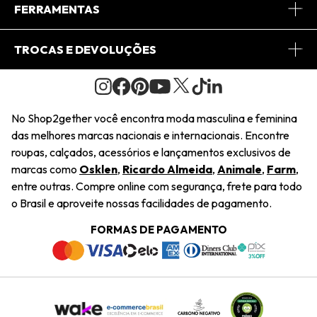
Conheça o App
Central de Relacionamento
FERRAMENTAS
Conheça o Site
Fretes
Minha Conta
TROCAS E DEVOLUÇÕES
Journal
2Getherclub
Pedido de Presente
Condições Gerais
Novos Designers
Regulamento e Promoções
Wishlist
No Shop2gether você encontra moda masculina e feminina
Troca Fácil
das melhores marcas nacionais e internacionais. Encontre
Saiu na Mídia
Cupons
roupas, calçados, acessórios e lançamentos exclusivos de
Restituição de Pagamento
marcas como
Osklen
,
Ricardo Almeida
,
Animale
,
Farm
,
Sustentabilidade
entre outras. Compre online com segurança, frete para todo
Dúvidas Frequentes
o Brasil e aproveite nossas facilidades de pagamento.
Navegando
Termos e Condições
FORMAS DE PAGAMENTO
Termos e Condições
Política de Privacidade
Trabalhe Conosco
Declaração De Conteúdo