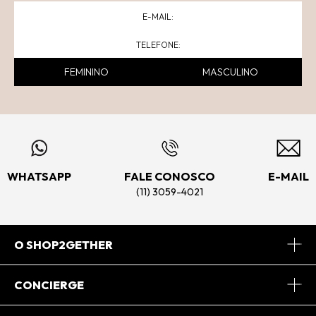
FEMININO
MASCULINO
WHATSAPP
FALE CONOSCO
E-MAIL
(11) 3059-4021
O SHOP2GETHER
Sobre Nós
CONCIERGE