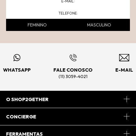
FEMININO
MASCULINO
WHATSAPP
FALE CONOSCO
E-MAIL
(11) 3059-4021
O SHOP2GETHER
Sobre Nós
CONCIERGE
Conheça o App
Central de Relacionamento
FERRAMENTAS