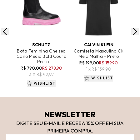
ADICIONAR AO CARRINHO
ADICIONAR AO CARRINHO
A
SCHUTZ
CALVIN KLEIN
Bota Feminina Chelsea
Camiseta Masculina Ck
Ca
Cano Médio Bold Couro
Meia Malha - Preto
L
- Preto
R$ 199,00
R$ 159,90
R
R$ 790,00
R$ 278,90
1 x R$ 159,90
3 X R$ 92,97
WISHLIST
WISHLIST
NEWSLETTER
DIGITE SEU E-MAIL E RECEBA 15
% OFF
EM SUA
PRIMEIRA COMPRA.