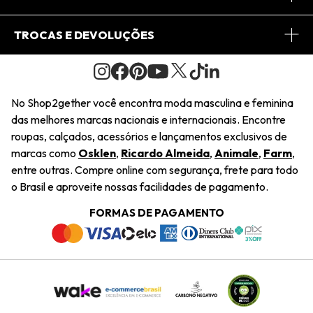
Conheça o Site
Fretes
Minha Conta
TROCAS E DEVOLUÇÕES
Journal
2Getherclub
Pedido de Presente
Condições Gerais
Novos Designers
Regulamento e Promoções
Wishlist
No Shop2gether você encontra moda masculina e feminina
Troca Fácil
das melhores marcas nacionais e internacionais. Encontre
Saiu na Mídia
Cupons
roupas, calçados, acessórios e lançamentos exclusivos de
Restituição de Pagamento
marcas como
Osklen
,
Ricardo Almeida
,
Animale
,
Farm
,
Sustentabilidade
entre outras. Compre online com segurança, frete para todo
Dúvidas Frequentes
o Brasil e aproveite nossas facilidades de pagamento.
Navegando
Termos e Condições
FORMAS DE PAGAMENTO
Termos e Condições
Política de Privacidade
Trabalhe Conosco
Declaração De Conteúdo