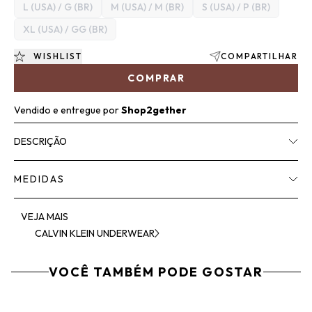
L (USA) / G (BR)
M (USA) / M (BR)
S (USA) / P (BR)
XL (USA) / GG (BR)
WISHLIST
COMPARTILHAR
COMPRAR
Vendido e entregue por
Shop2gether
DESCRIÇÃO
MEDIDAS
VEJA MAIS
CALVIN KLEIN UNDERWEAR
VOCÊ TAMBÉM PODE GOSTAR