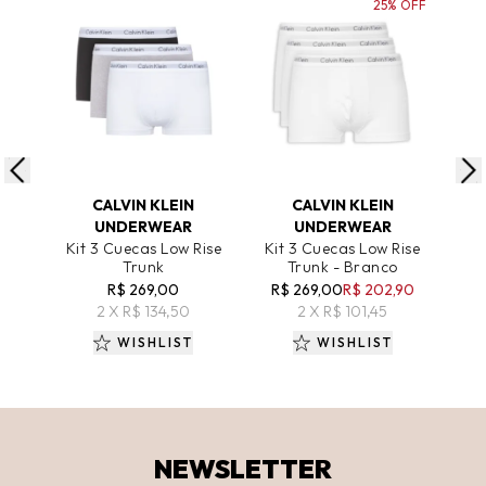
25% OFF
ADICIONAR AO CARRINHO
ADICIONAR AO CARRINHO
A
CALVIN KLEIN
CALVIN KLEIN
UNDERWEAR
UNDERWEAR
Kit 3 Cuecas Low Rise
Kit 3 Cuecas Low Rise
Kit
Trunk
Trunk - Branco
Tru
R$ 269,00
R$ 269,00
R$ 202,90
R
2 X R$ 134,50
2 X R$ 101,45
WISHLIST
WISHLIST
NEWSLETTER