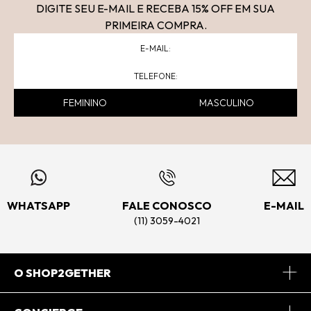
DIGITE SEU E-MAIL E RECEBA 15
% OFF
EM SUA
PRIMEIRA COMPRA.
FEMININO
MASCULINO
WHATSAPP
FALE CONOSCO
E-MAIL
(11) 3059-4021
O SHOP2GETHER
Sobre Nós