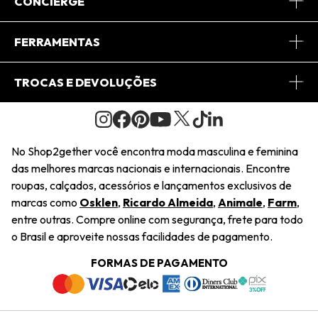
CONCIERGE
Conheça o App
Central de Relacionamento
FERRAMENTAS
Conheça o Site
Fretes
Minha Conta
TROCAS E DEVOLUÇÕES
Journal
2Getherclub
Pedido de Presente
Condições Gerais
Novos Designers
Regulamento e Promoções
Wishlist
No Shop2gether você encontra moda masculina e feminina
Troca Fácil
das melhores marcas nacionais e internacionais. Encontre
Saiu na Mídia
Cupons
roupas, calçados, acessórios e lançamentos exclusivos de
Restituição de Pagamento
marcas como
Osklen
,
Ricardo Almeida
,
Animale
,
Farm
,
Sustentabilidade
entre outras. Compre online com segurança, frete para todo
Dúvidas Frequentes
o Brasil e aproveite nossas facilidades de pagamento.
Navegando
Termos e Condições
FORMAS DE PAGAMENTO
Termos e Condições
Política de Privacidade
Trabalhe Conosco