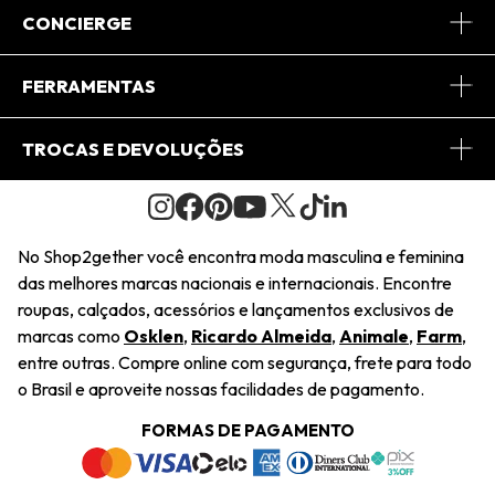
Sobre Nós
CONCIERGE
Conheça o App
Central de Relacionamento
FERRAMENTAS
Conheça o Site
Fretes
Minha Conta
TROCAS E DEVOLUÇÕES
Journal
2Getherclub
Pedido de Presente
Condições Gerais
Novos Designers
Regulamento e Promoções
Wishlist
No Shop2gether você encontra moda masculina e feminina
Troca Fácil
das melhores marcas nacionais e internacionais. Encontre
Saiu na Mídia
Cupons
roupas, calçados, acessórios e lançamentos exclusivos de
Restituição de Pagamento
marcas como
Osklen
,
Ricardo Almeida
,
Animale
,
Farm
,
Sustentabilidade
entre outras. Compre online com segurança, frete para todo
Dúvidas Frequentes
o Brasil e aproveite nossas facilidades de pagamento.
Navegando
Termos e Condições
FORMAS DE PAGAMENTO
Termos e Condições
Política de Privacidade