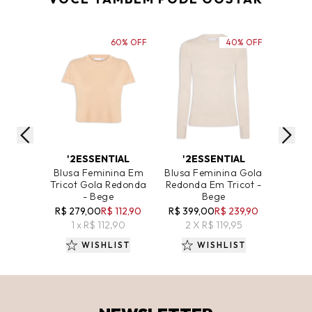
60% OFF
40% OFF
ADICIONAR AO CARRINHO
ADICIONAR AO CARRINHO
ADICIO
'2ESSENTIAL
'2ESSENTIAL
'2
Blusa Feminina Em
Blusa Feminina Gola
Blusa 
Tricot Gola Redonda
Redonda Em Tricot -
Redond
- Bege
Bege
R$ 279,00
R$ 112,90
R$ 399,00
R$ 239,90
R$ 19
1 x R$ 112,90
2 X R$ 119,95
1 
WISHLIST
WISHLIST