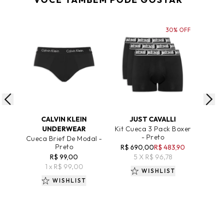
30% OFF
ADICIONAR AO CARRINHO
ADICIONAR AO CARRINHO
A
CALVIN KLEIN
JUST CAVALLI
UNDERWEAR
Kit Cueca 3 Pack Boxer
Kit
- Preto
Cueca Brief De Modal -
Preto
R$ 690,00
R$ 483,90
R
R$ 99,00
5 X R$ 96,78
1 x R$ 99,00
WISHLIST
WISHLIST