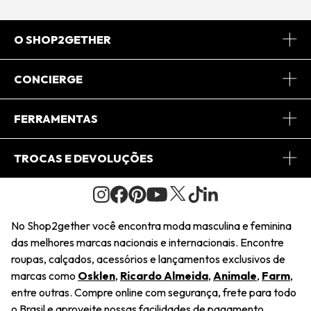
O SHOP2GETHER
Sobre Nós
CONCIERGE
Conheça o App
Central de Relacionamento
FERRAMENTAS
Conheça o Site
Fretes
Minha Conta
TROCAS E DEVOLUÇÕES
Journal
2Getherclub
Pedido de Presente
Condições Gerais
Novos Designers
Regulamento e Promoções
Wishlist
No Shop2gether você encontra moda masculina e feminina
Troca Fácil
das melhores marcas nacionais e internacionais. Encontre
Saiu na Mídia
Cupons
roupas, calçados, acessórios e lançamentos exclusivos de
Restituição de Pagamento
marcas como
Osklen
,
Ricardo Almeida
,
Animale
,
Farm
,
Sustentabilidade
entre outras. Compre online com segurança, frete para todo
Dúvidas Frequentes
o Brasil e aproveite nossas facilidades de pagamento.