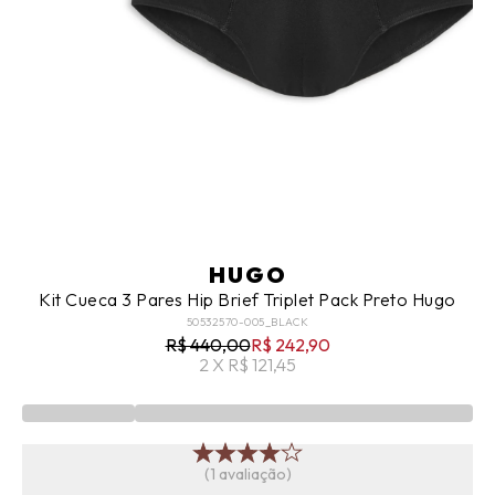
HUGO
Kit Cueca 3 Pares Hip Brief Triplet Pack Preto Hugo
50532570-005_BLACK
R$ 440,00
R$ 242,90
2 X R$ 121,45
(1 avaliação)