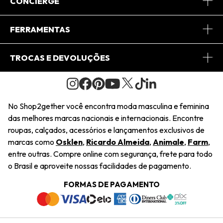
CONCIERGE
Conheça o App
Central de Relacionamento
FERRAMENTAS
Conheça o Site
Fretes
Minha Conta
TROCAS E DEVOLUÇÕES
Journal
2Getherclub
Pedido de Presente
Condições Gerais
Novos Designers
Regulamento e Promoções
Wishlist
No Shop2gether você encontra moda masculina e feminina
Troca Fácil
das melhores marcas nacionais e internacionais. Encontre
Saiu na Mídia
Cupons
roupas, calçados, acessórios e lançamentos exclusivos de
Restituição de Pagamento
marcas como
Osklen
,
Ricardo Almeida
,
Animale
,
Farm
,
Sustentabilidade
entre outras. Compre online com segurança, frete para todo
Dúvidas Frequentes
o Brasil e aproveite nossas facilidades de pagamento.
Navegando
Termos e Condições
FORMAS DE PAGAMENTO
Termos e Condições
Política de Privacidade
Trabalhe Conosco