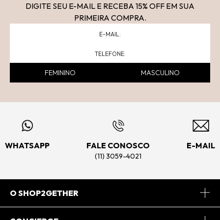
DIGITE SEU E-MAIL E RECEBA 15
% OFF
EM SUA
PRIMEIRA COMPRA.
FEMININO
MASCULINO
WHATSAPP
FALE CONOSCO
E-MAIL
(11) 3059-4021
O SHOP2GETHER
Sobre Nós