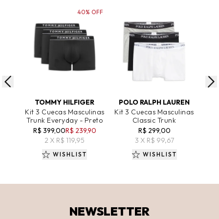
40% OFF
ADICIONAR AO CARRINHO
ADICIONAR AO CARRINHO
A
TOMMY HILFIGER
POLO RALPH LAUREN
PO
Kit 3 Cuecas Masculinas
Kit 3 Cuecas Masculinas
Kit 
Trunk Everyday - Preto
Classic Trunk
Cla
R$ 399,00
R$ 239,90
R$ 299,00
2 X R$ 119,95
3 X R$ 99,67
WISHLIST
WISHLIST
NEWSLETTER