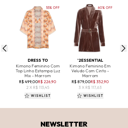
55% OFF
60% OFF
ADICIONAR AO CARRINHO
ADICIONAR AO CARRINHO
A
DRESS TO
'2ESSENTIAL
Kimono Feminino Com
Kimono Feminino Em
Kimo
Top Linho Estampa Luz
Veludo Com Cinto -
Mix - Marrom
Marrom
R
R$ 499,00
R$ 226,90
R$ 879,00
R$ 352,90
2 X R$ 113,45
3 X R$ 117,63
WISHLIST
WISHLIST
NEWSLETTER