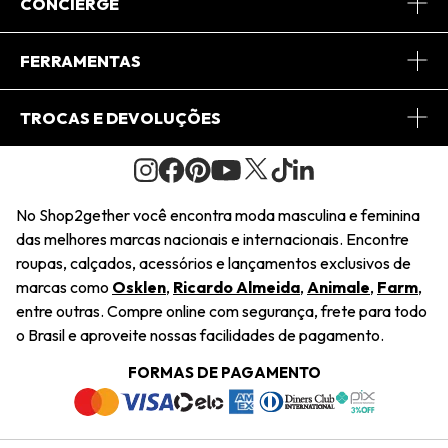
Sobre Nós
CONCIERGE
Conheça o App
Central de Relacionamento
FERRAMENTAS
Conheça o Site
Fretes
Minha Conta
TROCAS E DEVOLUÇÕES
Journal
2Getherclub
Pedido de Presente
Condições Gerais
Novos Designers
Regulamento e Promoções
Wishlist
No Shop2gether você encontra moda masculina e feminina
Troca Fácil
das melhores marcas nacionais e internacionais. Encontre
Saiu na Mídia
Cupons
roupas, calçados, acessórios e lançamentos exclusivos de
Restituição de Pagamento
marcas como
Osklen
,
Ricardo Almeida
,
Animale
,
Farm
,
Sustentabilidade
entre outras. Compre online com segurança, frete para todo
Dúvidas Frequentes
o Brasil e aproveite nossas facilidades de pagamento.
Navegando
Termos e Condições
FORMAS DE PAGAMENTO
Termos e Condições
Política de Privacidade
Trabalhe Conosco