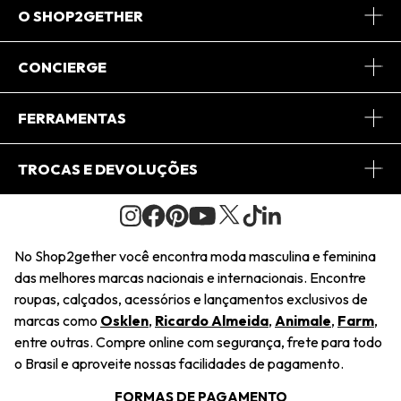
O SHOP2GETHER
Sobre Nós
CONCIERGE
Conheça o App
Central de Relacionamento
FERRAMENTAS
Conheça o Site
Fretes
Minha Conta
TROCAS E DEVOLUÇÕES
Journal
2Getherclub
Pedido de Presente
Condições Gerais
Novos Designers
Regulamento e Promoções
Wishlist
No Shop2gether você encontra moda masculina e feminina
Troca Fácil
das melhores marcas nacionais e internacionais. Encontre
Saiu na Mídia
Cupons
roupas, calçados, acessórios e lançamentos exclusivos de
Restituição de Pagamento
marcas como
Osklen
,
Ricardo Almeida
,
Animale
,
Farm
,
Sustentabilidade
entre outras. Compre online com segurança, frete para todo
Dúvidas Frequentes
o Brasil e aproveite nossas facilidades de pagamento.
Navegando
Termos e Condições
FORMAS DE PAGAMENTO