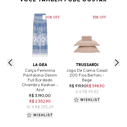
20% OFF
35% OFF
ADICIONAR AO CARRINHO
ADICIONAR AO CARRINHO
ADICIO
LA GEA
TRUSSARDI
T
Calça Feminina
Jogo De Cama Casal
Jogo D
Pantalona Denim
200 Fios Bertoni -
200 F
Full Bordado
Bege
Chambry Kashan -
R$ 919,90
R$ 598,90
R$ 76
Azul
6 X R$ 99,82
7 
R$ 3.190,00
WISHLIST
R$ 2.552,90
10 X R$ 255,29
WISHLIST