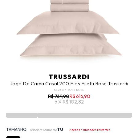
TRUSSARDI
Jogo De Cama Casal 200 Fios Filetti Rosa Trussardi
3225187_SOFTROSE
R$ 769,90
R$ 616,90
6 X R$ 102,82
TAMANHO:
TU
Selecione o tamanho
Apenas 4 unidades restantes