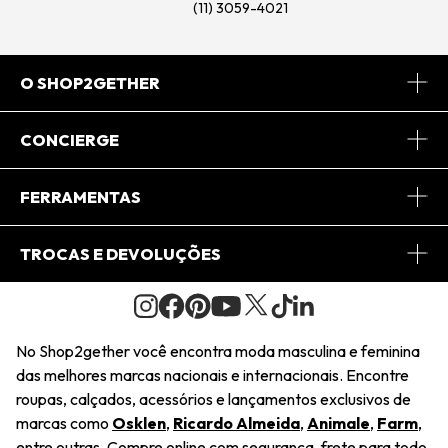
(11) 3059-4021
O SHOP2GETHER
Sobre Nós
CONCIERGE
Conheça o App
Central de Relacionamento
FERRAMENTAS
Conheça o Site
Fretes
Minha Conta
TROCAS E DEVOLUÇÕES
Journal
2Getherclub
Pedido de Presente
Condições Gerais
Novos Designers
Regulamento e Promoções
Wishlist
No Shop2gether você encontra moda masculina e feminina
Troca Fácil
das melhores marcas nacionais e internacionais. Encontre
Saiu na Mídia
Cupons
roupas, calçados, acessórios e lançamentos exclusivos de
Restituição de Pagamento
marcas como
Osklen
,
Ricardo Almeida
,
Animale
,
Farm
,
Sustentabilidade
entre outras. Compre online com segurança, frete para todo