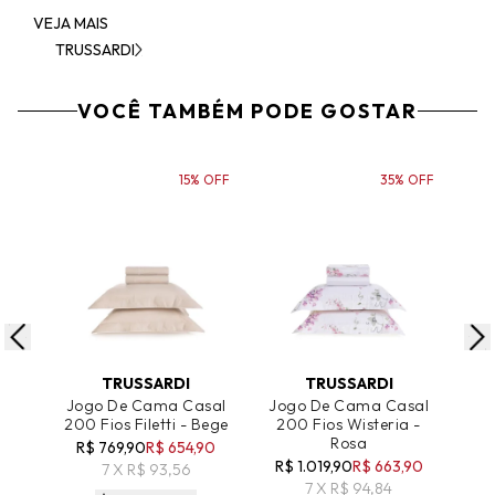
VEJA MAIS
TRUSSARDI
VOCÊ TAMBÉM PODE GOSTAR
15% OFF
35% OFF
ADICIONAR AO CARRINHO
ADICIONAR AO CARRINHO
A
TRUSSARDI
TRUSSARDI
Jogo De Cama Casal
Jogo De Cama Casal
Jo
200 Fios Filetti - Bege
200 Fios Wisteria -
200
Rosa
R$ 769,90
R$ 654,90
R$
R$ 1.019,90
R$ 663,90
7 X R$ 93,56
7 X R$ 94,84