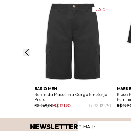
55% OFF
BASIQ MEN
MARKE
Bermuda Masculina Cargo Em Sarja -
Blusa 
Preto
Femini
R$ 269,00
R$ 121,90
1 x R$ 121,90
R$ 199
NEWSLETTER