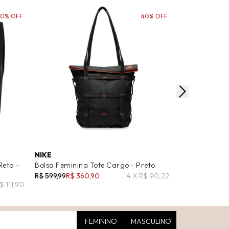
70% OFF
40% OFF
NIKE
NEW BALANC
Reta -
Bolsa Feminina Tote Cargo - Preto
Calça Feminin
R$ 599,99
R$ 360,90
4 X R$ 90,22
R$ 399,99
R$ 111,90
FEMININO
MASCULINO