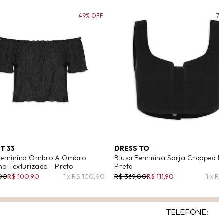
49% OFF
T 33
DRESS TO
Feminina Ombro A Ombro
Blusa Feminina Sarja Cropped 
na Texturizada - Preto
Preto
,00
R$ 100,90
1 x R$ 100,90
R$ 369,00
R$ 111,90
1 x 