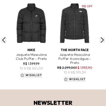
15% OFF
ADICIONAR AO CARRINHO
ADICIONAR AO CARRINHO
A
NIKE
THE NORTH FACE
EA7
Jaqueta Masculina
Jaqueta Masculina
J
Club Puffer - Preto
Puffer Aconcágua -
Pu
Preto
R$ 1.599,99
R$ 2.299,00
R$ 1.955,90
10 X R$ 160,00
10 X R$ 195,59
WISHLIST
WISHLIST
NEWSLETTER