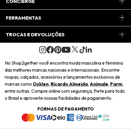
Sobre Nós
CONCIERGE
Conheça o App
Central de Relacionamento
FERRAMENTAS
Conheça o Site
Fretes
Minha Conta
TROCAS E DEVOLUÇÕES
Journal
2Getherclub
Pedido de Presente
Condições Gerais
Novos Designers
Regulamento e Promoções
Wishlist
No Shop2gether você encontra moda masculina e feminina
Troca Fácil
das melhores marcas nacionais e internacionais. Encontre
Saiu na Mídia
Cupons
roupas, calçados, acessórios e lançamentos exclusivos de
Restituição de Pagamento
marcas como
Osklen
,
Ricardo Almeida
,
Animale
,
Farm
,
Sustentabilidade
entre outras. Compre online com segurança, frete para todo
Dúvidas Frequentes
o Brasil e aproveite nossas facilidades de pagamento.
Navegando
Termos e Condições
FORMAS DE PAGAMENTO
Termos e Condições
Política de Privacidade
Trabalhe Conosco