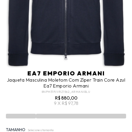
EA7 EMPORIO ARMANI
Jaqueta Masculina Moletom Com Zíper Train Core Azul
Ea7 Emporio Armani
8NPM31PJVRZ1562_ARMANIBLU
R$ 880,00
9 X R$ 97,78
TAMANHO
Selecione o tamanho