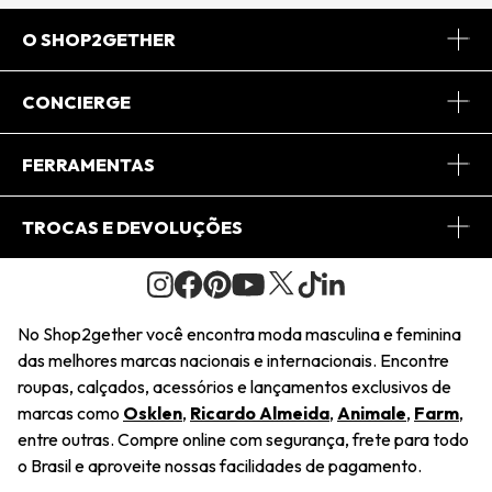
O SHOP2GETHER
Sobre Nós
CONCIERGE
Conheça o App
Central de Relacionamento
FERRAMENTAS
Conheça o Site
Fretes
Minha Conta
TROCAS E DEVOLUÇÕES
Journal
2Getherclub
Pedido de Presente
Condições Gerais
Novos Designers
Regulamento e Promoções
Wishlist
No Shop2gether você encontra moda masculina e feminina
Troca Fácil
das melhores marcas nacionais e internacionais. Encontre
Saiu na Mídia
Cupons
roupas, calçados, acessórios e lançamentos exclusivos de
Restituição de Pagamento
marcas como
Osklen
,
Ricardo Almeida
,
Animale
,
Farm
,
Sustentabilidade
entre outras. Compre online com segurança, frete para todo
Dúvidas Frequentes
o Brasil e aproveite nossas facilidades de pagamento.
Navegando