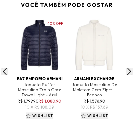
VOCÊ TAMBÉM PODE GOSTAR
40% OFF
ADICIONAR AO CARRINHO
ADICIONAR AO CARRINHO
A
EA7 EMPORIO ARMANI
ARMANI EXCHANGE
Jaqueta Puffer
Jaqueta Masculina De
Masculina Train Core
Moletom Com Zíper -
J
Down Light - Azul
Branco
Tr
L
R$ 1.799,90
R$ 1.080,90
R$ 1.576,90
10 X R$ 108,09
10 X R$ 157,69
R$
WISHLIST
WISHLIST