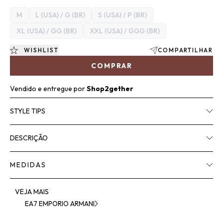
M
L (USA) / G (BR)
S (USA) / P (BR)
XL (USA) / GG (BR)
XXL (USA) / GGG (BR)
WISHLIST
COMPARTILHAR
COMPRAR
Vendido e entregue por
Shop2gether
STYLE TIPS
DESCRIÇÃO
MEDIDAS
VEJA MAIS
EA7 EMPORIO ARMANI