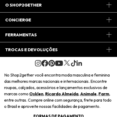
O SHOP2GETHER
Sobre Nós
CONCIERGE
Conheça o App
Central de Relacionamento
FERRAMENTAS
Conheça o Site
Fretes
Minha Conta
TROCAS E DEVOLUÇÕES
Journal
2Getherclub
Pedido de Presente
Condições Gerais
Novos Designers
Regulamento e Promoções
Wishlist
No Shop2gether você encontra moda masculina e feminina
Troca Fácil
das melhores marcas nacionais e internacionais. Encontre
Saiu na Mídia
Cupons
roupas, calçados, acessórios e lançamentos exclusivos de
Restituição de Pagamento
marcas como
Osklen
,
Ricardo Almeida
,
Animale
,
Farm
,
Sustentabilidade
entre outras. Compre online com segurança, frete para todo
Dúvidas Frequentes
o Brasil e aproveite nossas facilidades de pagamento.
Navegando
Termos e Condições
FORMAS DE PAGAMENTO