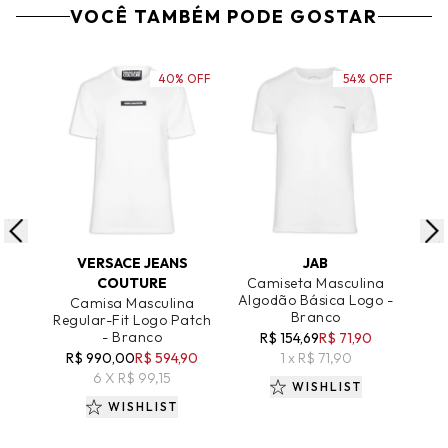
VOCÊ TAMBÉM PODE GOSTAR
40% OFF
54% OFF
ADICIONAR AO CARRINHO
ADICIONAR AO CARRINHO
A
VERSACE JEANS
JAB
E
COUTURE
Camiseta Masculina
Ca
Algodão Básica Logo -
C
Camisa Masculina
Branco
Org
Regular-Fit Logo Patch
- Branco
R$ 154,69
R$ 71,90
R$
R$ 990,00
R$ 594,90
1 x R$ 71,90
6 X R$ 99,15
WISHLIST
WISHLIST