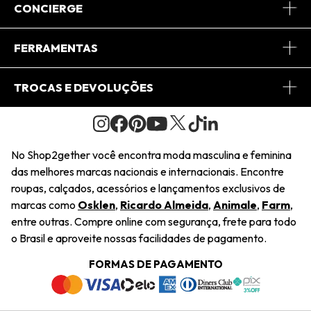
Sobre Nós
CONCIERGE
Conheça o App
Central de Relacionamento
FERRAMENTAS
Conheça o Site
Fretes
Minha Conta
TROCAS E DEVOLUÇÕES
Journal
2Getherclub
Pedido de Presente
Condições Gerais
Novos Designers
Regulamento e Promoções
Wishlist
No Shop2gether você encontra moda masculina e feminina
Troca Fácil
das melhores marcas nacionais e internacionais. Encontre
Saiu na Mídia
Cupons
roupas, calçados, acessórios e lançamentos exclusivos de
Restituição de Pagamento
marcas como
Osklen
,
Ricardo Almeida
,
Animale
,
Farm
,
Sustentabilidade
entre outras. Compre online com segurança, frete para todo
Dúvidas Frequentes
o Brasil e aproveite nossas facilidades de pagamento.
Navegando
Termos e Condições
FORMAS DE PAGAMENTO
Termos e Condições
Política de Privacidade