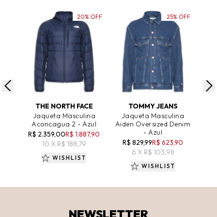
20% OFF
25% OFF
ADICIONAR AO CARRINHO
ADICIONAR AO CARRINHO
A
THE NORTH FACE
TOMMY JEANS
Jaqueta Masculina
Jaqueta Masculina
Jaq
Aconcagua 2 - Azul
Aiden Oversized Denim
Wa
- Azul
R$ 2.359,00
R$ 1.887,90
R$ 
R$ 829,99
R$ 623,90
10 X R$ 188,79
6 X R$ 103,98
WISHLIST
WISHLIST
NEWSLETTER