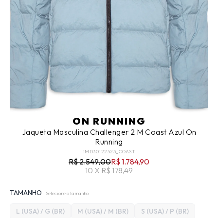
ON RUNNING
Jaqueta Masculina Challenger 2 M Coast Azul On
Running
1MD30122523_COAST
R$ 2.549,00
R$ 1.784,90
10 X R$ 178,49
TAMANHO
Selecione o tamanho
L (USA) / G (BR)
M (USA) / M (BR)
S (USA) / P (BR)