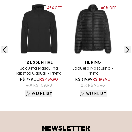
45% OFF
40% OFF
ADICIONAR AO CARRINHO
ADICIONAR AO CARRINHO
A
'2 ESSENTIAL
HERING
Jaqueta Masculina
Jaqueta Masculina -
J
Ripstop Casual - Preto
Preto
Cap
R$ 799,00
R$ 439,90
R$ 319,99
R$ 192,90
R$
4 X R$ 109,98
2 X R$ 96,45
WISHLIST
WISHLIST
NEWSLETTER