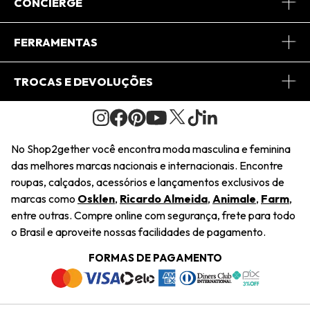
Sobre Nós
CONCIERGE
Conheça o App
Central de Relacionamento
FERRAMENTAS
Conheça o Site
Fretes
Minha Conta
TROCAS E DEVOLUÇÕES
Journal
2Getherclub
Pedido de Presente
Condições Gerais
Novos Designers
Regulamento e Promoções
Wishlist
No Shop2gether você encontra moda masculina e feminina
Troca Fácil
das melhores marcas nacionais e internacionais. Encontre
Saiu na Mídia
Cupons
roupas, calçados, acessórios e lançamentos exclusivos de
Restituição de Pagamento
marcas como
Osklen
,
Ricardo Almeida
,
Animale
,
Farm
,
Sustentabilidade
entre outras. Compre online com segurança, frete para todo
Dúvidas Frequentes
o Brasil e aproveite nossas facilidades de pagamento.
Navegando
Termos e Condições
FORMAS DE PAGAMENTO
Termos e Condições
Política de Privacidade
Trabalhe Conosco