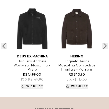
ADICIONAR AO CARRINHO
ADICIONAR AO CARRINHO
A
DEUS EX MACHINA
HERING
T
Jaqueta Address
Jaqueta Jeans
J
Workwear Masculina –
Masculina Com Bolsos
Aco
Preto
Frontais - Marrom
R$ 
R$ 1.499,00
R$ 340,90
10 X R$ 149,90
3 X R$ 113,63
WISHLIST
WISHLIST