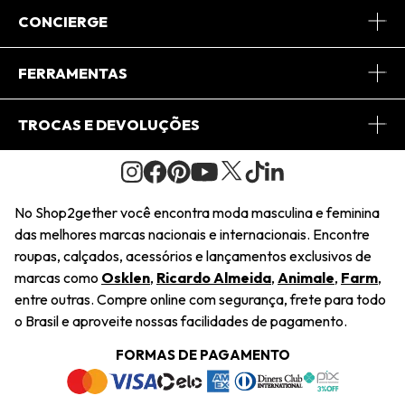
Sobre Nós
CONCIERGE
Conheça o App
Central de Relacionamento
FERRAMENTAS
Conheça o Site
Fretes
Minha Conta
TROCAS E DEVOLUÇÕES
Journal
2Getherclub
Pedido de Presente
Condições Gerais
Novos Designers
Regulamento e Promoções
Wishlist
No Shop2gether você encontra moda masculina e feminina
Troca Fácil
das melhores marcas nacionais e internacionais. Encontre
Saiu na Mídia
Cupons
roupas, calçados, acessórios e lançamentos exclusivos de
Restituição de Pagamento
marcas como
Osklen
,
Ricardo Almeida
,
Animale
,
Farm
,
Sustentabilidade
entre outras. Compre online com segurança, frete para todo
Dúvidas Frequentes
o Brasil e aproveite nossas facilidades de pagamento.
Navegando
Termos e Condições
FORMAS DE PAGAMENTO
Termos e Condições
Política de Privacidade