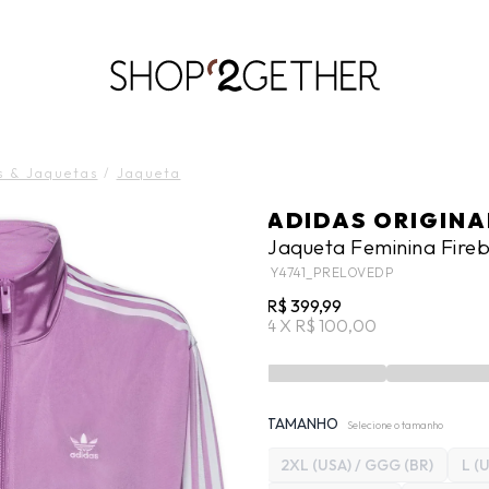
LIQUIDA:
S PAIS
RÃO’27 NO SEU TEMPO:
ATÉ 70% OFF + 10% OFF
50% OFF NO FRETE ULTRARRÁPIDO.
FRETE GRÁTIS
10EXTRA.
FRE
ROUPAS
ROUPAS
WORKWEAR
VESTIDOS
CALÇADOS
CALÇADOS
ACESSÓRIO
ACESSÓRIO
s & Jaquetas
/
Jaqueta
ADIDAS ORIGINA
Jaqueta Feminina Firebi
IY4741_PRELOVEDP
R$ 399,99
4 X R$ 100,00
TAMANHO
Selecione o tamanho
2XL (USA) / GGG (BR)
L (U