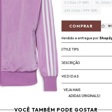
S (USA) / P (BR)
XL (USA) 
2XS (USA) / PPP (BR)
COMPRAR
W
Vendido e entregue por
Shop2
STYLE TIPS
DESCRIÇÃO
MEDIDAS
VEJA MAIS
ADIDAS ORIGINALS
VOCÊ TAMBÉM PODE GOSTAR