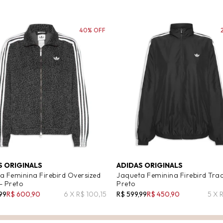
40% OFF
S ORIGINALS
ADIDAS ORIGINALS
a Feminina Firebird Oversized
Jaqueta Feminina Firebird Trac
- Preto
Preto
99
R$ 600,90
6 X R$ 100,15
R$ 599,99
R$ 450,90
5 X 