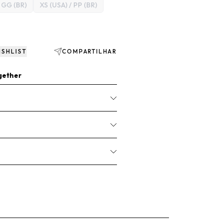
/ GG (BR)
XS (USA) / PP (BR)
ISHLIST
COMPARTILHAR
gether