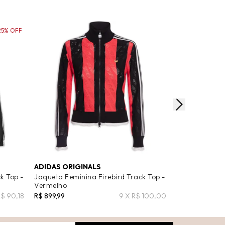
25% OFF
ADIDAS ORIGINALS
ADIDAS ORIG
k Top -
Jaqueta Feminina Firebird Track Top -
Jaqueta Femin
Vermelho
Vermelho
R$ 90,18
R$ 899,99
9 X R$ 100,00
R$ 599,99
R$ 4