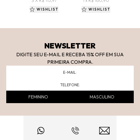
3 X R$ 115,97
1 x R$ 160,90
2 
WISHLIST
WISHLIST
NEWSLETTER
DIGITE SEU E-MAIL E RECEBA 15
% OFF
EM SUA
PRIMEIRA COMPRA.
FEMININO
MASCULINO