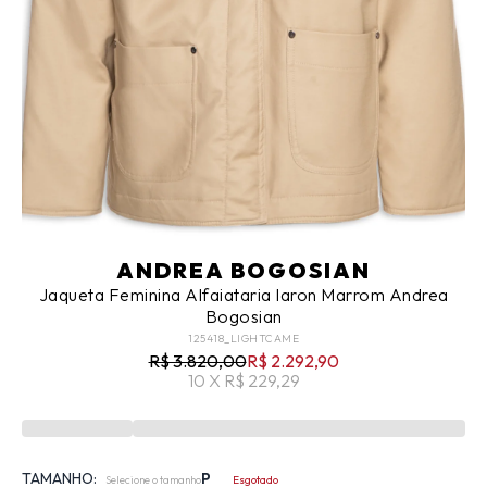
ANDREA BOGOSIAN
Jaqueta Feminina Alfaiataria Iaron Marrom Andrea
Bogosian
125418_LIGHTCAME
R$ 3.820,00
R$ 2.292,90
10 X R$ 229,29
TAMANHO:
P
Selecione o tamanho
Esgotado