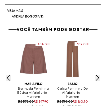
VEJA MAIS
ANDREA BOGOSIAN
VOCÊ TAMBÉM PODE GOSTAR
40% OFF
60% OFF
ADICIONAR AO CARRINHO
ADICIONAR AO CARRINHO
ADICIO
MARIA FILÓ
BASIQ
'2
Bermuda Feminina
Calça Feminina De
Cal
Básica Alfaiataria -
Alfaiataria –
Al
Marrom
Marrom
R$ 579,00
R$ 347,90
R$ 399,00
R$ 160,90
R$ 49