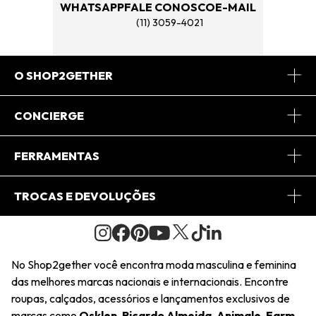
WHATSAPP
FALE CONOSCO
E-MAIL
(11) 3059-4021
O SHOP2GETHER
Sobre Nós
CONCIERGE
Conheça o App
Central de Relacionamento
FERRAMENTAS
Conheça o Site
Fretes
Minha Conta
TROCAS E DEVOLUÇÕES
Journal
2Getherclub
Pedido de Presente
Condições Gerais
Novos Designers
Regulamento e Promoções
Wishlist
No Shop2gether você encontra moda masculina e feminina
Troca Fácil
das melhores marcas nacionais e internacionais. Encontre
Saiu na Mídia
Cupons
roupas, calçados, acessórios e lançamentos exclusivos de
Restituição de Pagamento
marcas como
Osklen
,
Ricardo Almeida
,
Animale
,
Farm
,