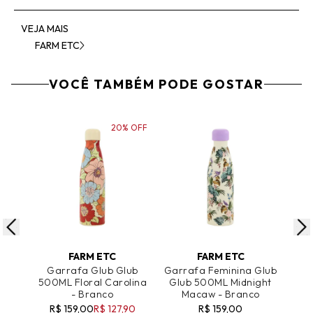
VEJA MAIS
FARM ETC
VOCÊ TAMBÉM PODE GOSTAR
20% OFF
ADICIONAR AO CARRINHO
ADICIONAR AO CARRINHO
A
FARM ETC
FARM ETC
Garrafa Glub Glub
Garrafa Feminina Glub
Gar
500ML Floral Carolina
Glub 500ML Midnight
F
- Branco
Macaw - Branco
R$ 159,00
R$ 127,90
R$ 159,00