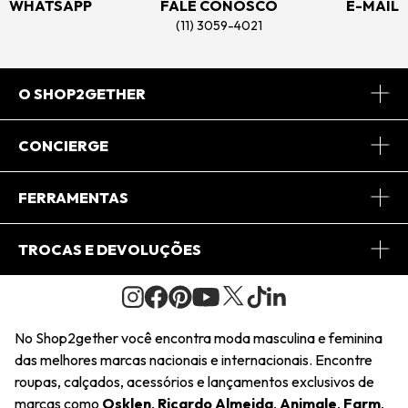
WHATSAPP
FALE CONOSCO
E-MAIL
(11) 3059-4021
O SHOP2GETHER
Sobre Nós
CONCIERGE
Conheça o App
Central de Relacionamento
FERRAMENTAS
Conheça o Site
Fretes
Minha Conta
TROCAS E DEVOLUÇÕES
Journal
2Getherclub
Pedido de Presente
Condições Gerais
Novos Designers
Regulamento e Promoções
Wishlist
No Shop2gether você encontra moda masculina e feminina
Troca Fácil
das melhores marcas nacionais e internacionais. Encontre
Saiu na Mídia
Cupons
roupas, calçados, acessórios e lançamentos exclusivos de
Restituição de Pagamento
marcas como
Osklen
,
Ricardo Almeida
,
Animale
,
Farm
,