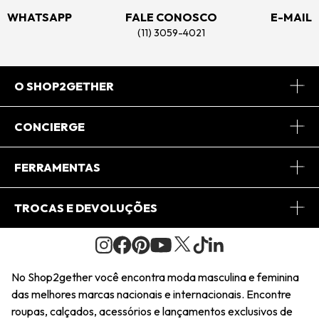
WHATSAPP
FALE CONOSCO
E-MAIL
(11) 3059-4021
O SHOP2GETHER
Sobre Nós
CONCIERGE
Conheça o App
Central de Relacionamento
FERRAMENTAS
Conheça o Site
Fretes
Minha Conta
TROCAS E DEVOLUÇÕES
Journal
2Getherclub
Pedido de Presente
Condições Gerais
Novos Designers
Regulamento e Promoções
Wishlist
No Shop2gether você encontra moda masculina e feminina
Troca Fácil
das melhores marcas nacionais e internacionais. Encontre
Saiu na Mídia
Cupons
roupas, calçados, acessórios e lançamentos exclusivos de
Restituição de Pagamento