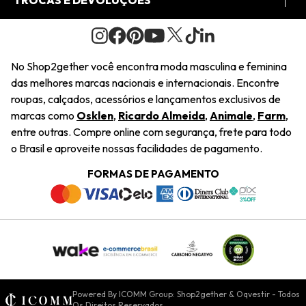
TROCAS E DEVOLUÇÕES
Journal
2Getherclub
Pedido de Presente
Condições Gerais
Novos Designers
Regulamento e Promoções
Wishlist
No Shop2gether você encontra moda masculina e feminina
Troca Fácil
das melhores marcas nacionais e internacionais. Encontre
Saiu na Mídia
Cupons
roupas, calçados, acessórios e lançamentos exclusivos de
Restituição de Pagamento
marcas como
Osklen
,
Ricardo Almeida
,
Animale
,
Farm
,
Sustentabilidade
entre outras. Compre online com segurança, frete para todo
Dúvidas Frequentes
o Brasil e aproveite nossas facilidades de pagamento.
Navegando
Termos e Condições
FORMAS DE PAGAMENTO
Termos e Condições
Política de Privacidade
Trabalhe Conosco
Declaração De Conteúdo
Powered By ICOMM Group: Shop2gether & Oqvestir - Todos
Os Direitos Reservados.