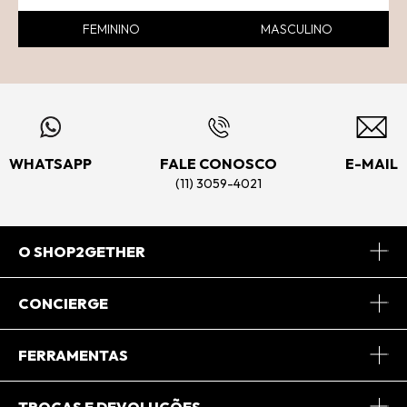
FEMININO
MASCULINO
WHATSAPP
FALE CONOSCO
E-MAIL
(11) 3059-4021
O SHOP2GETHER
Sobre Nós
CONCIERGE
Conheça o App
Central de Relacionamento
FERRAMENTAS
Conheça o Site
Fretes
Minha Conta