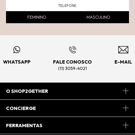
FEMININO
MASCULINO
WHATSAPP
FALE CONOSCO
E-MAIL
(11) 3059-4021
O SHOP2GETHER
Sobre Nós
CONCIERGE
Conheça o App
Central de Relacionamento
FERRAMENTAS