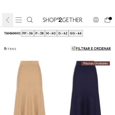
FINAL LIQUIDA:
O VERÃO’27 NO SEU TEMPO:
DIA DOS PAIS
ATÉ 70% OFF + 10% OFF
50% OFF NO FRETE
FRETE GRÁTIS
ULTRARRÁPIDO.
10EXTRA.
FRETEAPP*
.
TAMANHO:
PP - 36
P - 38
M - 40
G - 42
GG - 46
8
FILTRAR E ORDENAR
ITENS
Poucas Unidades