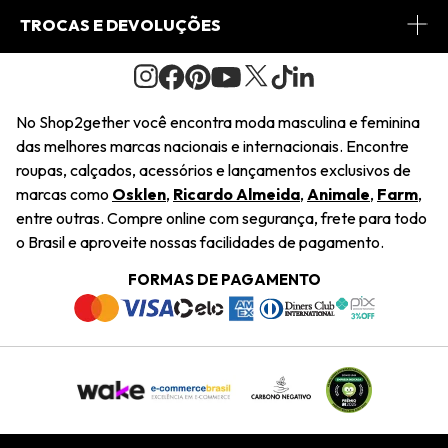
Conheça o Site
Fretes
Minha Conta
TROCAS E DEVOLUÇÕES
Journal
2Getherclub
Pedido de Presente
Condições Gerais
Novos Designers
Regulamento e Promoções
Wishlist
No Shop2gether você encontra moda masculina e feminina
Troca Fácil
das melhores marcas nacionais e internacionais. Encontre
Saiu na Mídia
Cupons
roupas, calçados, acessórios e lançamentos exclusivos de
Restituição de Pagamento
marcas como
Osklen
,
Ricardo Almeida
,
Animale
,
Farm
,
Sustentabilidade
entre outras. Compre online com segurança, frete para todo
Dúvidas Frequentes
o Brasil e aproveite nossas facilidades de pagamento.
Navegando
Termos e Condições
FORMAS DE PAGAMENTO
Termos e Condições
Política de Privacidade
Trabalhe Conosco
Declaração De Conteúdo