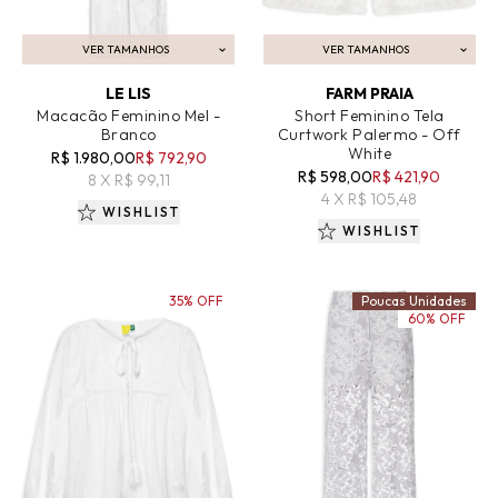
VER TAMANHOS
VER TAMANHOS
ADICIONAR AO CARRINHO
ADICIONAR AO CARRINHO
LE LIS
FARM PRAIA
Macacão Feminino Mel -
Short Feminino Tela
Branco
Curtwork Palermo - Off
White
R$ 1.980,00
R$ 792,90
R$ 598,00
R$ 421,90
8 X R$ 99,11
4 X R$ 105,48
WISHLIST
WISHLIST
35% OFF
Poucas Unidades
60% OFF