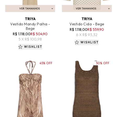
VER TAMANHOS
VER TAMANHOS
ADICIONAR AO CARRINHO
ADICIONAR AO CARRINHO
TRIYA
TRIYA
Vestido Mandy Palha -
Vestido Cida - Bege
Bege
R$ 1.118,00
R$ 559,90
R$ 1.118,00
R$ 504,90
6 X R$ 93,32
5 X R$ 100,98
WISHLIST
WISHLIST
45% OFF
50% OFF