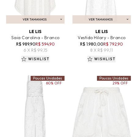
VER TAMANHOS
VER TAMANHOS
ADICIONAR AO CARRINHO
ADICIONAR AO CARRINHO
LE LIS
LE LIS
Saia Carolina - Branco
Vestido Hilary - Branco
R$ 989,90
R$ 594,90
R$ 1.980,00
R$ 792,90
6 X R$ 99,15
8 X R$ 99,11
WISHLIST
WISHLIST
Poucas Unidades
Poucas Unidades
60% OFF
29% OFF