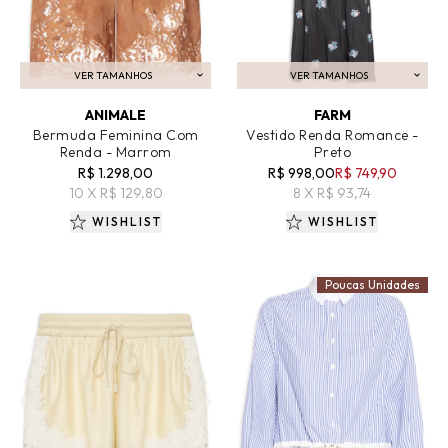
VER TAMANHOS
VER TAMANHOS
ADICIONAR AO CARRINHO
ADICIONAR AO CARRINHO
ANIMALE
FARM
Bermuda Feminina Com
Vestido Renda Romance -
Renda - Marrom
Preto
R$ 1.298,00
R$ 998,00
R$ 749,90
10 X R$ 129,80
8 X R$ 93,74
WISHLIST
WISHLIST
Poucas Unidades