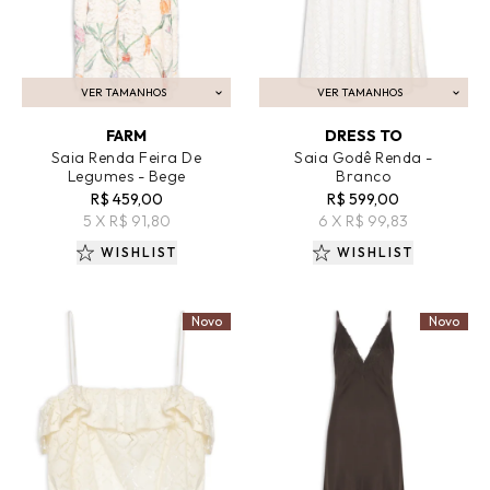
VER TAMANHOS
VER TAMANHOS
ADICIONAR AO CARRINHO
ADICIONAR AO CARRINHO
FARM
DRESS TO
Saia Renda Feira De
Saia Godê Renda -
Legumes - Bege
Branco
R$ 459,00
R$ 599,00
5 X R$ 91,80
6 X R$ 99,83
WISHLIST
WISHLIST
Novo
Novo