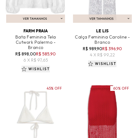
VER TAMANHOS
VER TAMANHOS
ADICIONAR AO CARRINHO
ADICIONAR AO CARRINHO
FARM PRAIA
LE LIS
Bata Feminina Tela
Calça Feminina Caroline -
Cutwork Palermo -
Branco
Branco
R$ 989,90
R$ 396,90
R$ 898,00
R$ 585,90
4 X R$ 99,22
6 X R$ 97,65
WISHLIST
WISHLIST
45% OFF
60% OFF