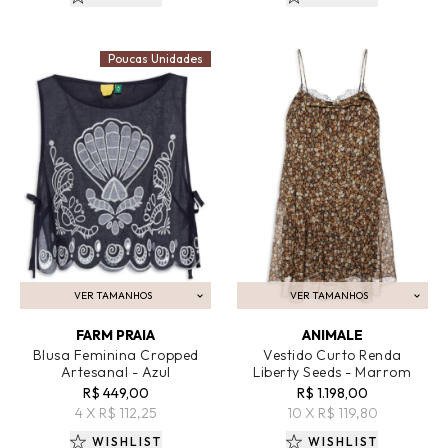
Poucas Unidades
VER TAMANHOS
VER TAMANHOS
ADICIONAR AO CARRINHO
ADICIONAR AO CARRINHO
FARM PRAIA
ANIMALE
Blusa Feminina Cropped
Vestido Curto Renda
Artesanal - Azul
Liberty Seeds - Marrom
R$ 449,00
R$ 1.198,00
4 X R$ 112,25
10 X R$ 119,80
WISHLIST
WISHLIST