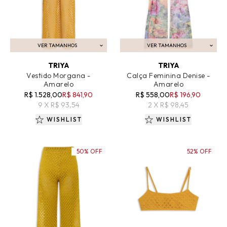
VER TAMANHOS
VER TAMANHOS
ADICIONAR AO CARRINHO
ADICIONAR AO CARRINHO
TRIYA
TRIYA
Vestido Morgana -
Calça Feminina Denise -
Amarelo
Amarelo
R$ 1.528,00
R$ 841,90
R$ 558,00
R$ 196,90
9 X R$ 93,54
2 X R$ 98,45
WISHLIST
WISHLIST
50% OFF
52% OFF