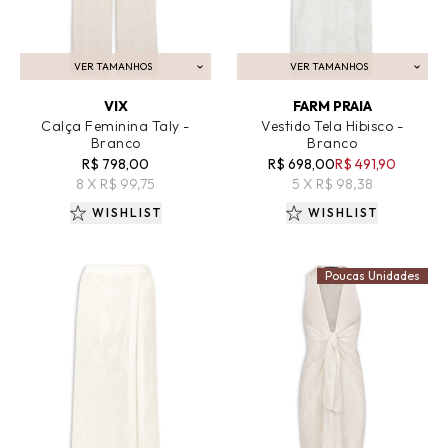
VER TAMANHOS
VER TAMANHOS
ADICIONAR AO CARRINHO
ADICIONAR AO CARRINHO
VIX
FARM PRAIA
Calça Feminina Taly -
Vestido Tela Hibisco -
Branco
Branco
R$ 798,00
R$ 698,00
R$ 491,90
8 X R$ 99,75
5 X R$ 98,38
WISHLIST
WISHLIST
Poucas Unidades