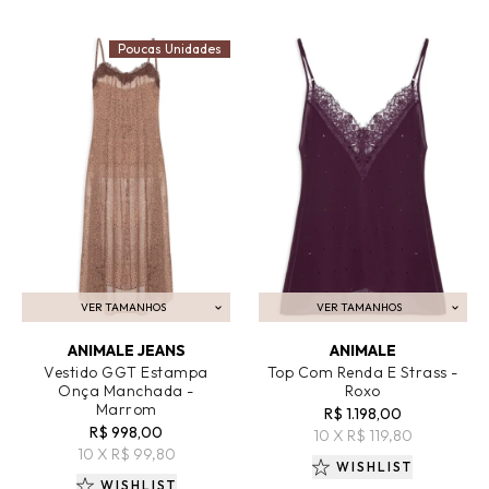
Poucas Unidades
VER TAMANHOS
VER TAMANHOS
ADICIONAR AO CARRINHO
ADICIONAR AO CARRINHO
ANIMALE JEANS
ANIMALE
Vestido GGT Estampa
Top Com Renda E Strass -
Onça Manchada -
Roxo
Marrom
R$ 1.198,00
R$ 998,00
10 X R$ 119,80
10 X R$ 99,80
WISHLIST
WISHLIST