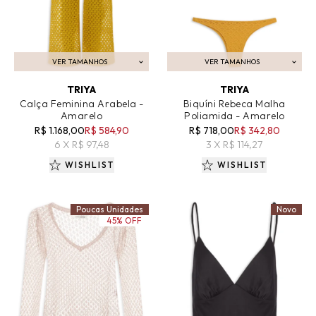
VER TAMANHOS
VER TAMANHOS
ADICIONAR AO CARRINHO
ADICIONAR AO CARRINHO
TRIYA
TRIYA
Calça Feminina Arabela -
Biquíni Rebeca Malha
Amarelo
Poliamida - Amarelo
R$ 1.168,00
R$ 584,90
R$ 718,00
R$ 342,80
6 X R$ 97,48
3 X R$ 114,27
WISHLIST
WISHLIST
Poucas Unidades
Novo
45% OFF