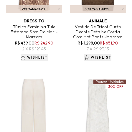
VER TAMANHOS
VER TAMANHOS
ADICIONAR AO CARRINHO
ADICIONAR AO CARRINHO
DRESS TO
ANIMALE
Túnica Feminina Tule
Vestido De Tricot Curto
Estampa Som Do Mar -
Decote Detalhe Corda
Marrom
Com Hot Pants -Marrom
R$ 439,00
R$ 242,90
R$ 1.298,00
R$ 651,90
2 X R$ 121,45
7 X R$ 93,13
WISHLIST
WISHLIST
Poucas Unidades
30% OFF