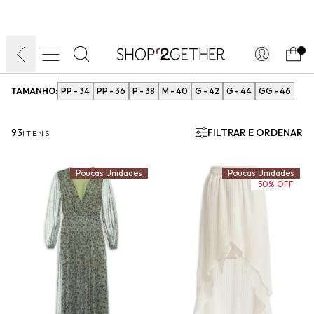
FINAL LIQUIDA:
O VERÃO’27 NO SEU TEMPO:
DIA DOS PAIS
ATÉ 70% OFF + 10% OFF
50% OFF NO FRETE
FRETE GRÁTIS
ULTRARRÁPIDO.
10EXTRA.
FRETEAPP*
.
TAMANHO:
PP - 34
PP - 36
P - 38
M - 40
G - 42
G - 44
GG - 46
93
FILTRAR E ORDENAR
ITENS
Poucas Unidades
Poucas Unidades
50% OFF