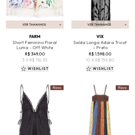
VER TAMANHOS
VER TAMANHOS
ADICIONAR AO CARRINHO
ADICIONAR AO CARRINHO
FARM
VIX
Short Feminino Floral
Saída Longa Adara Tricot
Luma - Off White
– Preto
R$ 349,00
R$ 1.598,00
3 X R$ 116,33
10 X R$ 159,80
WISHLIST
WISHLIST
Novo
Novo