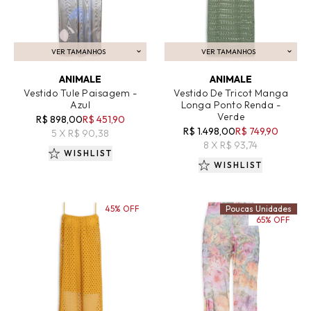
VER TAMANHOS
VER TAMANHOS
ADICIONAR AO CARRINHO
ADICIONAR AO CARRINHO
ANIMALE
ANIMALE
Vestido Tule Paisagem -
Vestido De Tricot Manga
Azul
Longa Ponto Renda -
Verde
R$ 898,00
R$ 451,90
R$ 1.498,00
R$ 749,90
5 X R$ 90,38
8 X R$ 93,74
WISHLIST
WISHLIST
45% OFF
Poucas Unidades
65% OFF