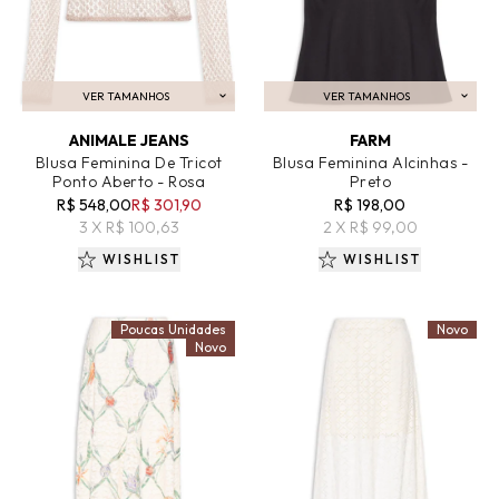
VER TAMANHOS
VER TAMANHOS
ADICIONAR AO CARRINHO
ADICIONAR AO CARRINHO
ANIMALE JEANS
FARM
Blusa Feminina De Tricot
Blusa Feminina Alcinhas -
Ponto Aberto - Rosa
Preto
R$ 548,00
R$ 301,90
R$ 198,00
3 X R$ 100,63
2 X R$ 99,00
WISHLIST
WISHLIST
Poucas Unidades
Novo
Novo