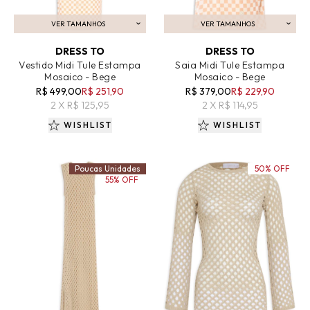
VER TAMANHOS
VER TAMANHOS
ADICIONAR AO CARRINHO
ADICIONAR AO CARRINHO
DRESS TO
DRESS TO
Vestido Midi Tule Estampa
Saia Midi Tule Estampa
Mosaico - Bege
Mosaico - Bege
R$ 499,00
R$ 251,90
R$ 379,00
R$ 229,90
2 X R$ 125,95
2 X R$ 114,95
WISHLIST
WISHLIST
Poucas Unidades
50% OFF
55% OFF