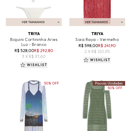
VER TAMANHOS
VER TAMANHOS
ADICIONAR AO CARRINHO
ADICIONAR AO CARRINHO
TRIYA
TRIYA
Biquini Cortininha Aries
Saia Raya - Vermelho
Luz - Branco
R$ 598,00
R$ 241,90
R$ 528,00
R$ 292,80
2 X R$ 120,95
3 X R$ 97,60
WISHLIST
WISHLIST
50% OFF
Poucas Unidades
50% OFF