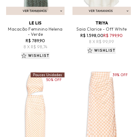
VER TAMANHOS
VER TAMANHOS
ADICIONAR AO CARRINHO
ADICIONAR AO CARRINHO
LE LIS
TRIYA
Macacão Feminino Helena
Saia Clarice - Off White
- Verde
R$ 1.598,00
R$ 799,90
R$ 789,90
8 X R$ 99,99
8 X R$ 98,74
WISHLIST
WISHLIST
Poucas Unidades
39% OFF
50% OFF