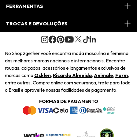
Conheça o App
Central de Relacionamento
FERRAMENTAS
Conheça o Site
Fretes
Minha Conta
TROCAS E DEVOLUÇÕES
Journal
2Getherclub
Pedido de Presente
Condições Gerais
Novos Designers
Regulamento e Promoções
Wishlist
No Shop2gether você encontra moda masculina e feminina
Troca Fácil
das melhores marcas nacionais e internacionais. Encontre
Saiu na Mídia
Cupons
roupas, calçados, acessórios e lançamentos exclusivos de
Restituição de Pagamento
marcas como
Osklen
,
Ricardo Almeida
,
Animale
,
Farm
,
Sustentabilidade
entre outras. Compre online com segurança, frete para todo
Dúvidas Frequentes
o Brasil e aproveite nossas facilidades de pagamento.
Navegando
Termos e Condições
FORMAS DE PAGAMENTO
Termos e Condições
Política de Privacidade
Trabalhe Conosco
Declaração De Conteúdo