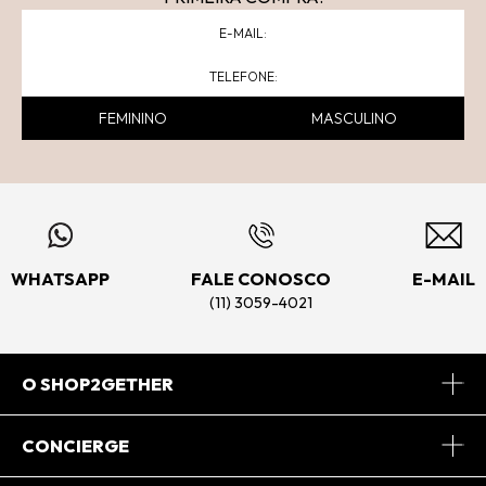
FEMININO
MASCULINO
WHATSAPP
FALE CONOSCO
E-MAIL
(11) 3059-4021
O SHOP2GETHER
Sobre Nós
CONCIERGE