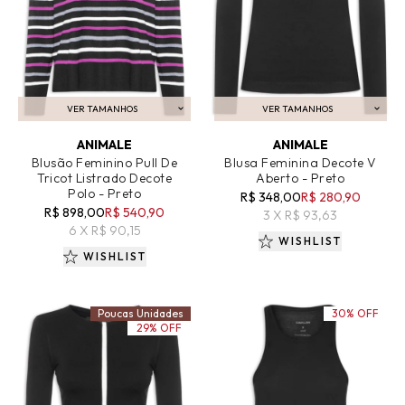
VER TAMANHOS
VER TAMANHOS
ADICIONAR AO CARRINHO
ADICIONAR AO CARRINHO
ANIMALE
ANIMALE
Blusão Feminino Pull De
Blusa Feminina Decote V
Tricot Listrado Decote
Aberto - Preto
Polo - Preto
R$ 348,00
R$ 280,90
R$ 898,00
R$ 540,90
3 X R$ 93,63
6 X R$ 90,15
WISHLIST
WISHLIST
Poucas Unidades
30% OFF
29% OFF