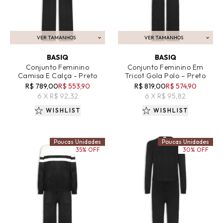
VER TAMANHOS
VER TAMANHOS
ADICIONAR AO CARRINHO
ADICIONAR AO CARRINHO
BASIQ
BASIQ
Conjunto Feminino
Conjunto Feminino Em
Camisa E Calça - Preto
Tricot Gola Polo – Preto
R$ 789,00
R$ 553,90
R$ 819,00
R$ 574,90
6 X R$ 92,32
6 X R$ 95,82
WISHLIST
WISHLIST
Poucas Unidades
Poucas Unidades
35% OFF
30% OFF