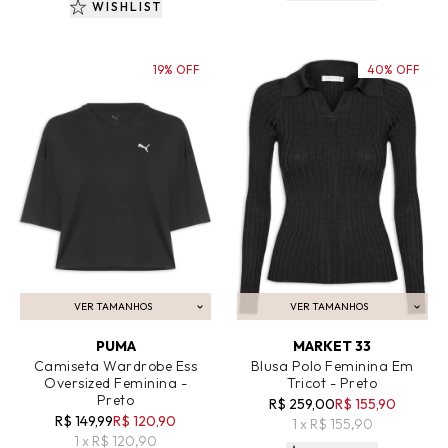
WISHLIST
19% OFF
40% OFF
VER TAMANHOS
VER TAMANHOS
ADICIONAR AO CARRINHO
ADICIONAR AO CARRINHO
PUMA
MARKET 33
Camiseta Wardrobe Ess
Blusa Polo Feminina Em
Oversized Feminina -
Tricot - Preto
Preto
R$ 259,00
R$ 155,90
R$ 149,99
R$ 120,90
1 x R$ 155,90
1 x R$ 120,90