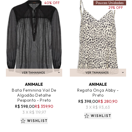
40% OFF
Poucas Unidades
29% OFF
VER TAMANHOS
VER TAMANHOS
ADICIONAR AO CARRINHO
ADICIONAR AO CARRINHO
ANIMALE
ANIMALE
Bata Feminina Voil De
Regata Onça Abby -
Algodão Detalhe
Preto
Pesponto - Preto
R$ 398,00
R$ 280,90
R$ 598,00
R$ 359,90
3 X R$ 93,63
3 X R$ 119,97
WISHLIST
WISHLIST