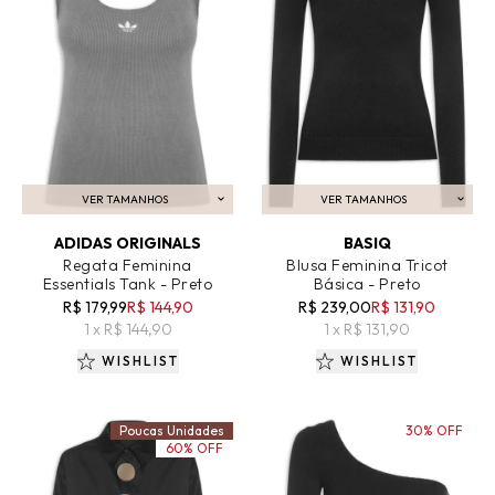
VER TAMANHOS
VER TAMANHOS
ADICIONAR AO CARRINHO
ADICIONAR AO CARRINHO
ADIDAS ORIGINALS
BASIQ
Regata Feminina
Blusa Feminina Tricot
Essentials Tank - Preto
Básica - Preto
R$ 179,99
R$ 144,90
R$ 239,00
R$ 131,90
1 x R$ 144,90
1 x R$ 131,90
WISHLIST
WISHLIST
Poucas Unidades
30% OFF
60% OFF