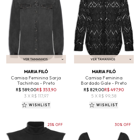
VER TAMANHOS
VER TAMANHOS
ADICIONAR AO CARRINHO
ADICIONAR AO CARRINHO
MARIA FILÓ
MARIA FILÓ
Camisa Feminina Sarja
Camisa Feminina
Tachinhas - Preto
Bordado Gale - Preto
R$ 589,00
R$ 353,90
R$ 829,00
R$ 497,90
3 X R$ 117,97
5 X R$ 99,58
WISHLIST
WISHLIST
25% OFF
30% OFF