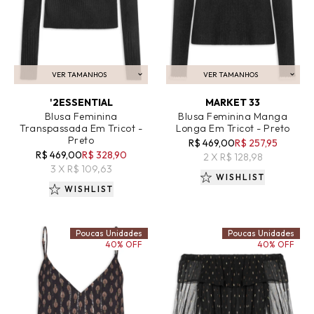
VER TAMANHOS
VER TAMANHOS
ADICIONAR AO CARRINHO
ADICIONAR AO CARRINHO
'2ESSENTIAL
MARKET 33
Blusa Feminina
Blusa Feminina Manga
Transpassada Em Tricot -
Longa Em Tricot - Preto
Preto
R$ 469,00
R$ 257,95
R$ 469,00
R$ 328,90
2 X R$ 128,98
3 X R$ 109,63
WISHLIST
WISHLIST
Poucas Unidades
Poucas Unidades
40% OFF
40% OFF