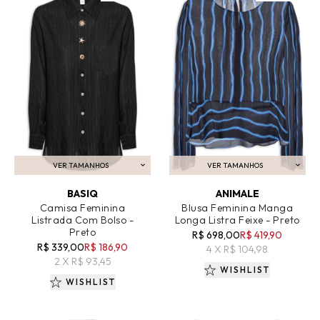
VER TAMANHOS
VER TAMANHOS
ADICIONAR AO CARRINHO
ADICIONAR AO CARRINHO
BASIQ
ANIMALE
Camisa Feminina
Blusa Feminina Manga
Listrada Com Bolso -
Longa Listra Feixe - Preto
Preto
R$ 698,00
R$ 419,90
R$ 339,00
R$ 186,90
4 X R$ 104,98
2 X R$ 93,45
WISHLIST
WISHLIST