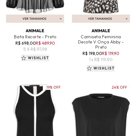
VER TAMANHOS
VER TAMANHOS
ADICIONAR AO CARRINHO
ADICIONAR AO CARRINHO
ANIMALE
ANIMALE
Bata Recorte - Preto
Camiseta Feminina
Decote V Onça Abby -
R$ 698,00
R$ 489,90
Preto
5 X R$ 97,98
R$ 198,00
R$ 119,90
WISHLIST
1 x R$ 119,90
WISHLIST
19% OFF
24% OFF