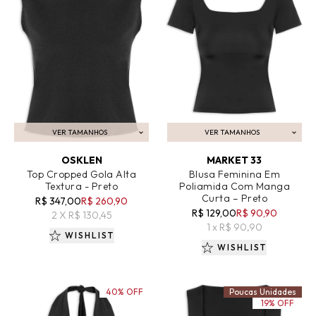
VER TAMANHOS
VER TAMANHOS
ADICIONAR AO CARRINHO
ADICIONAR AO CARRINHO
OSKLEN
MARKET 33
Top Cropped Gola Alta
Blusa Feminina Em
Textura - Preto
Poliamida Com Manga
Curta – Preto
R$ 347,00
R$ 260,90
R$ 129,00
R$ 90,90
2 X R$ 130,45
1 x R$ 90,90
WISHLIST
WISHLIST
40% OFF
Poucas Unidades
19% OFF