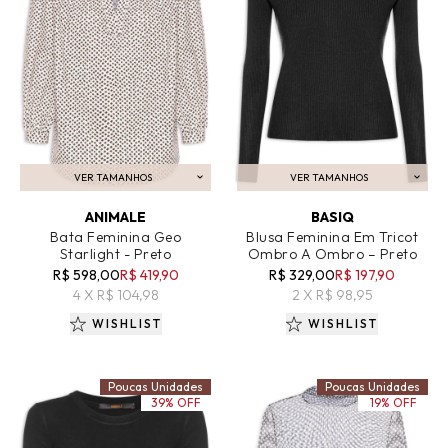
VER TAMANHOS
VER TAMANHOS
ADICIONAR AO CARRINHO
ADICIONAR AO CARRINHO
ANIMALE
BASIQ
Bata Feminina Geo
Blusa Feminina Em Tricot
Starlight - Preto
Ombro A Ombro – Preto
R$ 598,00
R$ 419,90
R$ 329,00
R$ 197,90
4 X R$ 104,98
2 X R$ 98,95
WISHLIST
WISHLIST
Poucas Unidades
Poucas Unidades
39% OFF
19% OFF