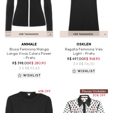
VER TAMANHOS
VER TAMANHOS
ADICIONAR AO CARRINHO
ADICIONAR AO CARRINHO
ANIMALE
OSKLEN
Blusa Feminina Manga
Regata Feminina Viés
Longa Vivos Colors Power
Light - Preto
- Preto
R$ 497,00
R$ 348,90
R$ 398,00
R$ 280,90
3 X R$ 116,30
3 X R$ 93,63
WISHLIST
WISHLIST
45% OFF
Poucas Unidades
30% OFF