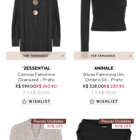
VER TAMANHOS
VER TAMANHOS
ADICIONAR AO CARRINHO
ADICIONAR AO CARRINHO
'2ESSENTIAL
ANIMALE
Camisa Feminina
Blusa Feminina Um
Oversized - Preto
Ombro Só - Preto
R$ 599,00
R$ 240,90
R$ 328,00
R$ 230,90
2 X R$ 120,45
2 X R$ 115,45
WISHLIST
WISHLIST
Poucas Unidades
Poucas Unidades
30% OFF
40% OFF