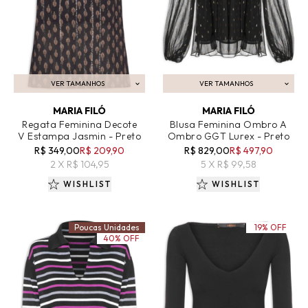
VER TAMANHOS
VER TAMANHOS
ADICIONAR AO CARRINHO
ADICIONAR AO CARRINHO
MARIA FILÓ
MARIA FILÓ
Regata Feminina Decote
Blusa Feminina Ombro A
V Estampa Jasmin - Preto
Ombro GGT Lurex - Preto
R$ 349,00
R$ 209,90
R$ 829,00
R$ 497,90
2 X R$ 104,95
5 X R$ 99,58
WISHLIST
WISHLIST
Poucas Unidades
19% OFF
40% OFF