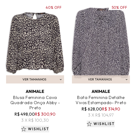
40% OFF
50% OFF
VER TAMANHOS
VER TAMANHOS
ADICIONAR AO CARRINHO
ADICIONAR AO CARRINHO
ANIMALE
ANIMALE
Blusa Feminina Cava
Bata Feminina Detalhe
Quadrada Onça Abby -
Vivos Estampado- Preto
Preto
R$ 628,00
R$ 314,90
R$ 498,00
R$ 300,90
3 X R$ 104,97
3 X R$ 100,30
WISHLIST
WISHLIST