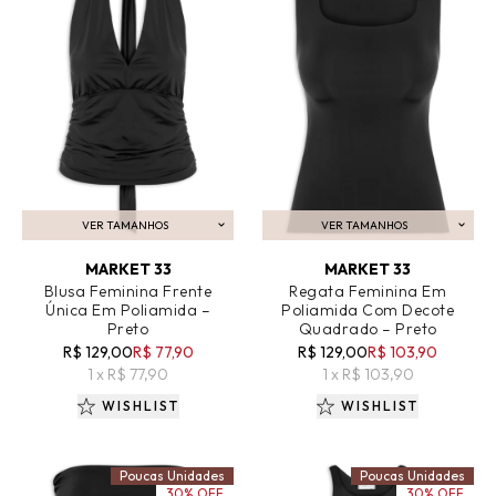
VER TAMANHOS
VER TAMANHOS
ADICIONAR AO CARRINHO
ADICIONAR AO CARRINHO
MARKET 33
MARKET 33
Blusa Feminina Frente
Regata Feminina Em
Única Em Poliamida –
Poliamida Com Decote
Preto
Quadrado – Preto
R$ 129,00
R$ 77,90
R$ 129,00
R$ 103,90
1 x R$ 77,90
1 x R$ 103,90
WISHLIST
WISHLIST
Poucas Unidades
Poucas Unidades
30% OFF
30% OFF