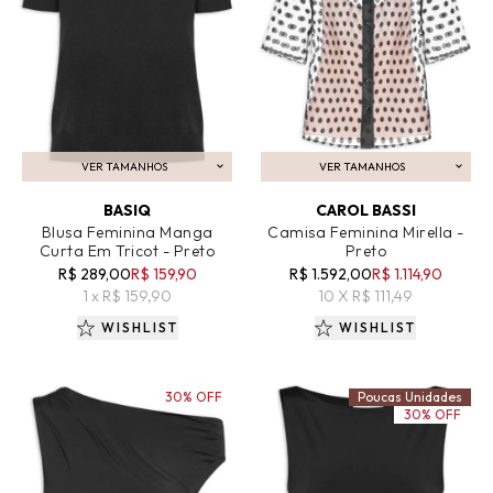
VER TAMANHOS
VER TAMANHOS
ADICIONAR AO CARRINHO
ADICIONAR AO CARRINHO
BASIQ
CAROL BASSI
Blusa Feminina Manga
Camisa Feminina Mirella -
Curta Em Tricot - Preto
Preto
R$ 289,00
R$ 159,90
R$ 1.592,00
R$ 1.114,90
1 x R$ 159,90
10 X R$ 111,49
WISHLIST
WISHLIST
30% OFF
Poucas Unidades
30% OFF