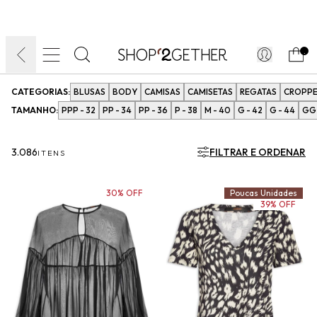
FINAL LIQUIDA:
O VERÃO’27 NO SEU TEMPO:
DIA DOS PAIS
ATÉ 70% OFF + 10% OFF
50% OFF NO FRETE
FRETE GRÁTIS
ULTRARRÁPIDO.
10EXTRA.
FRETEAPP*
.
CATEGORIAS:
BLUSAS
BODY
CAMISAS
CAMISETAS
REGATAS
CROPP
TAMANHO:
PPP - 32
PP - 34
PP - 36
P - 38
M - 40
G - 42
G - 44
GG 
3.086
FILTRAR E ORDENAR
ITENS
30% OFF
Poucas Unidades
39% OFF