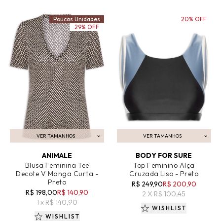
Poucas Unidades
20% OFF
29% OFF
VER TAMANHOS
VER TAMANHOS
ADICIONAR AO CARRINHO
ADICIONAR AO CARRINHO
ANIMALE
BODY FOR SURE
Blusa Feminina Tee
Top Feminino Alça
Decote V Manga Curta -
Cruzada Liso - Preto
Preto
R$ 249,90
R$ 200,90
R$ 198,00
R$ 140,90
2 X R$ 100,45
1 x R$ 140,90
WISHLIST
WISHLIST