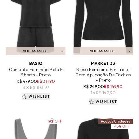
VER TAMANHOS
VER TAMANHOS
ADICIONAR AO CARRINHO
ADICIONAR AO CARRINHO
BASIQ
MARKET 33
Conjunto Feminino Polo E
Blusa Feminina Em Tricot
Shorts - Preto
Com Aplicação De Tachas
- Preto
R$ 479,00
R$ 311,90
R$ 249,00
R$ 149,90
3 X R$ 103,97
1 x R$ 149,90
WISHLIST
WISHLIST
19% OFF
Poucas Unidades
45% OFF