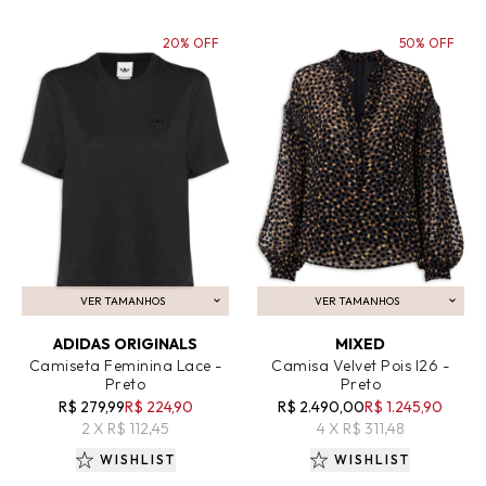
20% OFF
50% OFF
VER TAMANHOS
VER TAMANHOS
ADICIONAR AO CARRINHO
ADICIONAR AO CARRINHO
ADIDAS ORIGINALS
MIXED
Camiseta Feminina Lace -
Camisa Velvet Pois I26 -
Preto
Preto
R$ 279,99
R$ 224,90
R$ 2.490,00
R$ 1.245,90
2 X R$ 112,45
4 X R$ 311,48
WISHLIST
WISHLIST