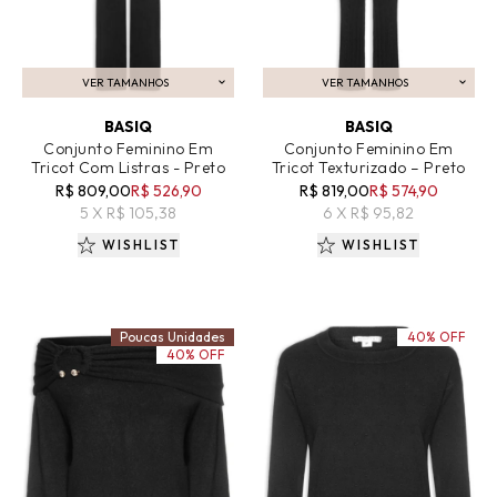
VER TAMANHOS
VER TAMANHOS
ADICIONAR AO CARRINHO
ADICIONAR AO CARRINHO
BASIQ
BASIQ
Conjunto Feminino Em
Conjunto Feminino Em
Tricot Com Listras - Preto
Tricot Texturizado – Preto
R$ 809,00
R$ 526,90
R$ 819,00
R$ 574,90
5 X R$ 105,38
6 X R$ 95,82
WISHLIST
WISHLIST
Poucas Unidades
40% OFF
40% OFF