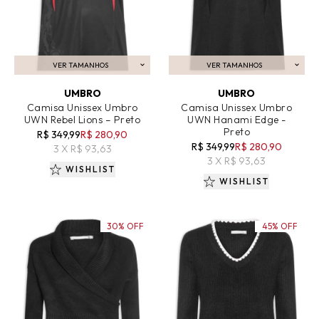
VER TAMANHOS
VER TAMANHOS
ADICIONAR AO CARRINHO
ADICIONAR AO CARRINHO
UMBRO
UMBRO
Camisa Unissex Umbro
Camisa Unissex Umbro
UWN Rebel Lions – Preto
UWN Hanami Edge -
Preto
R$ 349,99
R$ 280,90
R$ 349,99
R$ 280,90
3 X R$ 93,63
3 X R$ 93,63
WISHLIST
WISHLIST
30% OFF
45% OFF