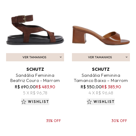
VER TAMANHOS
VER TAMANHOS
ADICIONAR AO CARRINHO
ADICIONAR AO CARRINHO
SCHUTZ
SCHUTZ
Sandália Feminina
Sandália Feminina
Beatriz Couro - Marrom
Tamanco Baixo – Marrom
R$ 690,00
R$ 483,90
R$ 550,00
R$ 385,90
5 X R$ 96,78
4 X R$ 96,48
WISHLIST
WISHLIST
35% OFF
30% OFF