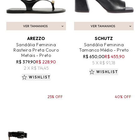
VER TAMANHOS
VER TAMANHOS
ADICIONAR AO CARRINHO
ADICIONAR AO CARRINHO
AREZZO
SCHUTZ
Sandália Feminina
Sandália Feminina
Rasteira Preta Couro
Tamanco Médio - Preto
Metais - Preto
R$ 650,00
R$ 455,90
R$ 379,90
R$ 228,90
5 X R$ 91,18
2 X R$ 114,45
WISHLIST
WISHLIST
25% OFF
40% OFF