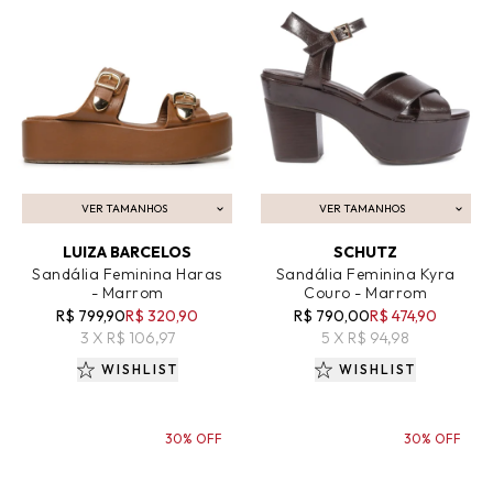
VER TAMANHOS
VER TAMANHOS
ADICIONAR AO CARRINHO
ADICIONAR AO CARRINHO
LUIZA BARCELOS
SCHUTZ
Sandália Feminina Haras
Sandália Feminina Kyra
- Marrom
Couro - Marrom
R$ 799,90
R$ 320,90
R$ 790,00
R$ 474,90
3 X R$ 106,97
5 X R$ 94,98
WISHLIST
WISHLIST
30% OFF
30% OFF