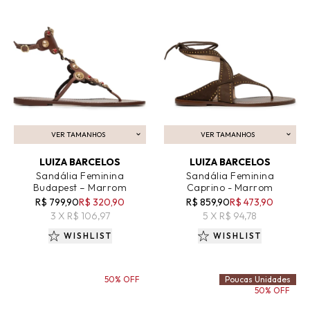
VER TAMANHOS
VER TAMANHOS
ADICIONAR AO CARRINHO
ADICIONAR AO CARRINHO
LUIZA BARCELOS
LUIZA BARCELOS
Sandália Feminina
Sandália Feminina
Budapest – Marrom
Caprino - Marrom
R$ 799,90
R$ 320,90
R$ 859,90
R$ 473,90
3 X R$ 106,97
5 X R$ 94,78
WISHLIST
WISHLIST
50% OFF
Poucas Unidades
50% OFF