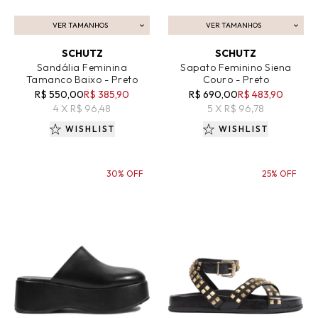
VER TAMANHOS
VER TAMANHOS
ADICIONAR AO CARRINHO
ADICIONAR AO CARRINHO
SCHUTZ
SCHUTZ
Sandália Feminina
Sapato Feminino Siena
Tamanco Baixo - Preto
Couro - Preto
R$ 550,00
R$ 385,90
R$ 690,00
R$ 483,90
4 X R$ 96,48
5 X R$ 96,78
WISHLIST
WISHLIST
30% OFF
25% OFF