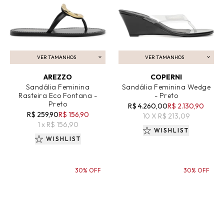
VER TAMANHOS
VER TAMANHOS
ADICIONAR AO CARRINHO
ADICIONAR AO CARRINHO
AREZZO
COPERNI
Sandália Feminina
Sandália Feminina Wedge
Rasteira Eco Fontana -
- Preto
Preto
R$ 4.260,00
R$ 2.130,90
R$ 259,90
R$ 156,90
10 X R$ 213,09
1 x R$ 156,90
WISHLIST
WISHLIST
30% OFF
30% OFF