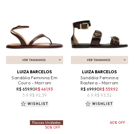
VER TAMANHOS
VER TAMANHOS
ADICIONAR AO CARRINHO
ADICIONAR AO CARRINHO
LUIZA BARCELOS
LUIZA BARCELOS
Sandália Feminina Em
Sandália Feminina
Couro - Marrom
Rasteira - Marrom
R$ 659,90
R$ 461,93
R$ 699,90
R$ 559,92
5 X R$ 92,39
6 X R$ 93,32
WISHLIST
WISHLIST
Poucas Unidades
60% OFF
50% OFF