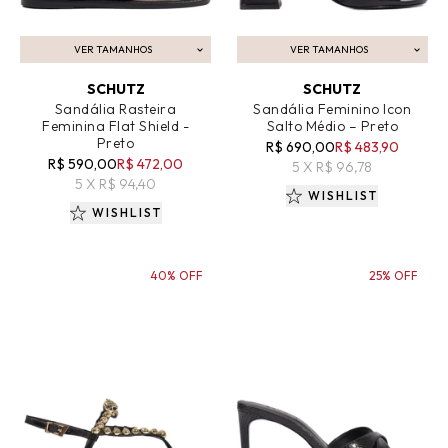
VER TAMANHOS
VER TAMANHOS
ADICIONAR AO CARRINHO
ADICIONAR AO CARRINHO
SCHUTZ
SCHUTZ
Sandália Rasteira
Sandália Feminino Icon
Feminina Flat Shield -
Salto Médio – Preto
Preto
R$ 690,00
R$ 483,90
R$ 590,00
R$ 472,00
5 X R$ 96,78
5 X R$ 94,40
WISHLIST
WISHLIST
40% OFF
25% OFF