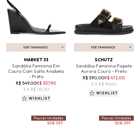
VER TAMANHOS
VER TAMANHOS
ADICIONAR AO CARRINHO
ADICIONAR AO CARRINHO
MARKET 33
SCHUTZ
Sandália Feminina Em
Sandália Feminina Papete
Couro Com Salto Anabela
Aurora Couro - Preto
- Preto
R$ 590,00
R$ 472,00
R$ 549,00
R$ 357,90
5 X R$ 94,40
3 X R$ 119,30
WISHLIST
WISHLIST
Poucas Unidades
Poucas Unidades
50% OFF
50% OFF