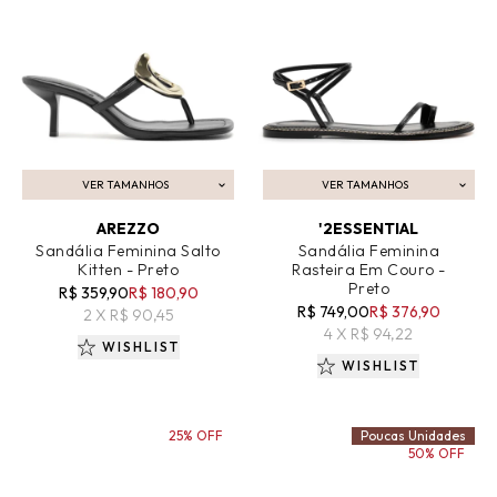
VER TAMANHOS
VER TAMANHOS
ADICIONAR AO CARRINHO
ADICIONAR AO CARRINHO
AREZZO
'2ESSENTIAL
Sandália Feminina Salto
Sandália Feminina
Kitten - Preto
Rasteira Em Couro -
Preto
R$ 359,90
R$ 180,90
R$ 749,00
R$ 376,90
2 X R$ 90,45
4 X R$ 94,22
WISHLIST
WISHLIST
25% OFF
Poucas Unidades
50% OFF