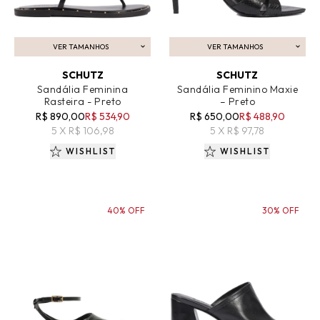
VER TAMANHOS
VER TAMANHOS
ADICIONAR AO CARRINHO
ADICIONAR AO CARRINHO
SCHUTZ
SCHUTZ
Sandália Feminina
Sandália Feminino Maxie
Rasteira - Preto
– Preto
R$ 890,00
R$ 534,90
R$ 650,00
R$ 488,90
5 X R$ 106,98
5 X R$ 97,78
WISHLIST
WISHLIST
40% OFF
30% OFF