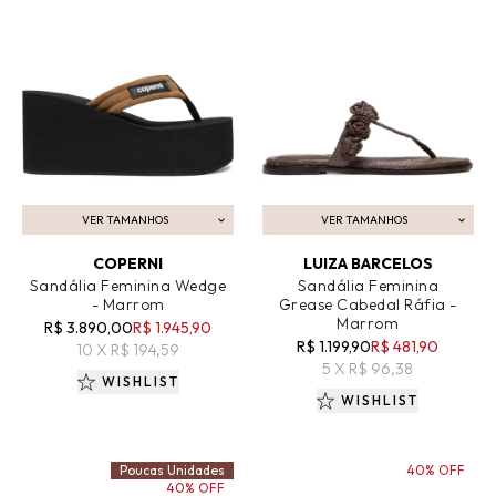
VER TAMANHOS
VER TAMANHOS
ADICIONAR AO CARRINHO
ADICIONAR AO CARRINHO
COPERNI
LUIZA BARCELOS
Sandália Feminina Wedge
Sandália Feminina
- Marrom
Grease Cabedal Ráfia -
Marrom
R$ 3.890,00
R$ 1.945,90
R$ 1.199,90
R$ 481,90
10 X R$ 194,59
5 X R$ 96,38
WISHLIST
WISHLIST
Poucas Unidades
40% OFF
40% OFF