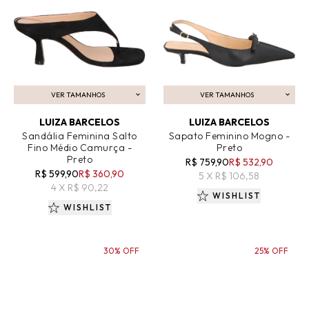
VER TAMANHOS
VER TAMANHOS
ADICIONAR AO CARRINHO
ADICIONAR AO CARRINHO
LUIZA BARCELOS
LUIZA BARCELOS
Sandália Feminina Salto
Sapato Feminino Mogno -
Fino Médio Camurça -
Preto
Preto
R$ 759,90
R$ 532,90
R$ 599,90
R$ 360,90
5 X R$ 106,58
4 X R$ 90,22
WISHLIST
WISHLIST
30% OFF
25% OFF