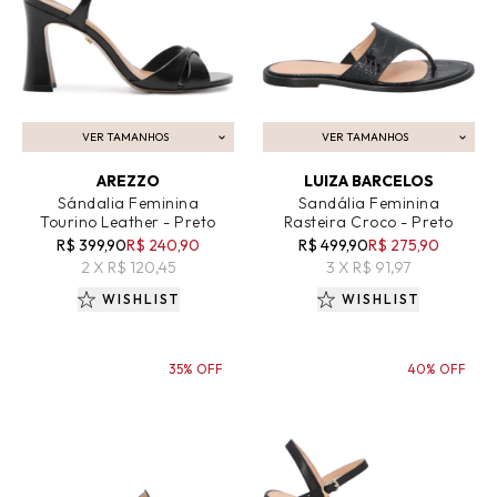
VER TAMANHOS
VER TAMANHOS
ADICIONAR AO CARRINHO
ADICIONAR AO CARRINHO
AREZZO
LUIZA BARCELOS
Sándalia Feminina
Sandália Feminina
Tourino Leather - Preto
Rasteira Croco - Preto
R$ 399,90
R$ 240,90
R$ 499,90
R$ 275,90
2 X R$ 120,45
3 X R$ 91,97
WISHLIST
WISHLIST
35% OFF
40% OFF