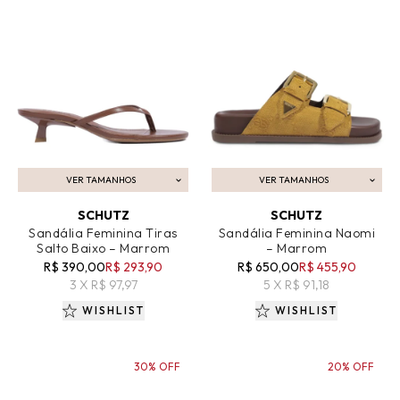
VER TAMANHOS
VER TAMANHOS
ADICIONAR AO CARRINHO
ADICIONAR AO CARRINHO
SCHUTZ
SCHUTZ
Sandália Feminina Tiras
Sandália Feminina Naomi
Salto Baixo – Marrom
– Marrom
R$ 390,00
R$ 293,90
R$ 650,00
R$ 455,90
3 X R$ 97,97
5 X R$ 91,18
WISHLIST
WISHLIST
30% OFF
20% OFF