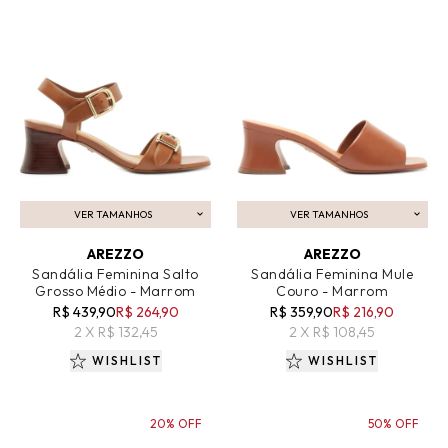
VER TAMANHOS
VER TAMANHOS
ADICIONAR AO CARRINHO
ADICIONAR AO CARRINHO
AREZZO
AREZZO
Sandália Feminina Salto
Sandália Feminina Mule
Grosso Médio - Marrom
Couro - Marrom
R$ 439,90
R$ 264,90
R$ 359,90
R$ 216,90
2 X R$ 132,45
2 X R$ 108,45
WISHLIST
WISHLIST
20% OFF
50% OFF