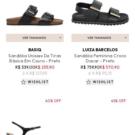
VER TAMANHOS
VER TAMANHOS
ADICIONAR AO CARRINHO
ADICIONAR AO CARRINHO
BASIQ
LUIZA BARCELOS
Sandália Unissex De Tiras
Sandália Feminina Croco
Básica Em Couro - Preto
Dacar - Preto
R$ 339,00
R$ 255,90
R$ 759,90
R$ 570,90
2 X R$ 127,95
6 X R$ 95,15
WISHLIST
WISHLIST
40% OFF
45% OFF