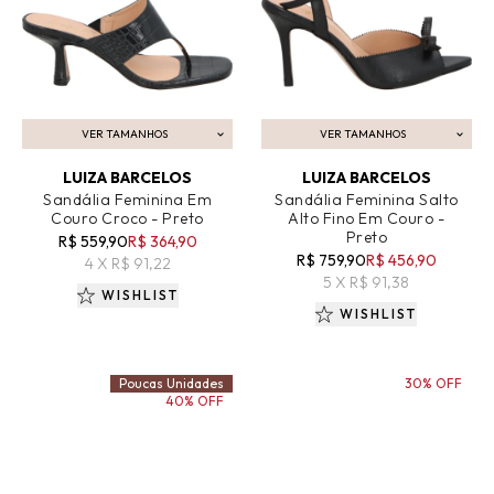
VER TAMANHOS
VER TAMANHOS
ADICIONAR AO CARRINHO
ADICIONAR AO CARRINHO
LUIZA BARCELOS
LUIZA BARCELOS
Sandália Feminina Em
Sandália Feminina Salto
Couro Croco - Preto
Alto Fino Em Couro -
Preto
R$ 559,90
R$ 364,90
R$ 759,90
R$ 456,90
4 X R$ 91,22
5 X R$ 91,38
WISHLIST
WISHLIST
Poucas Unidades
30% OFF
40% OFF