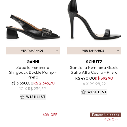
VER TAMANHOS
VER TAMANHOS
ADICIONAR AO CARRINHO
ADICIONAR AO CARRINHO
GANNI
SCHUTZ
Sapato Feminino
Sandália Feminina Gisele
Slingback Buckle Pump -
Salto Alto Couro - Preto
Preto
R$ 490,00
R$ 392,90
R$ 3.350,00
R$ 2.345,90
4 X R$ 98,22
10 X R$ 234,59
WISHLIST
WISHLIST
60% OFF
Poucas Unidades
45% OFF