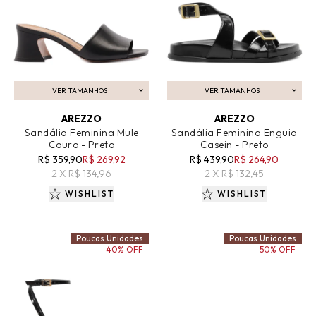
VER TAMANHOS
VER TAMANHOS
ADICIONAR AO CARRINHO
ADICIONAR AO CARRINHO
AREZZO
AREZZO
Sandália Feminina Mule
Sandália Feminina Enguia
Couro - Preto
Casein - Preto
R$ 359,90
R$ 269,92
R$ 439,90
R$ 264,90
2 X R$ 134,96
2 X R$ 132,45
WISHLIST
WISHLIST
Poucas Unidades
Poucas Unidades
40% OFF
50% OFF