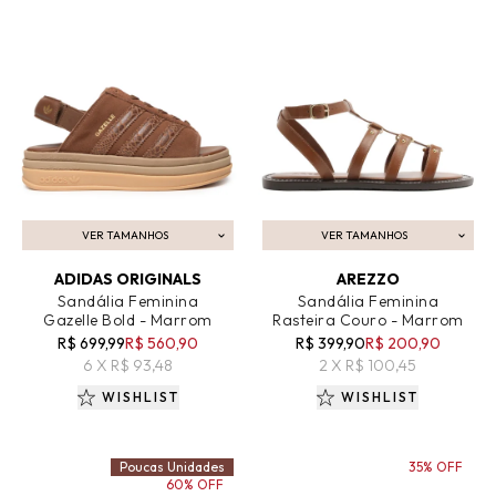
VER TAMANHOS
VER TAMANHOS
ADICIONAR AO CARRINHO
ADICIONAR AO CARRINHO
ADIDAS ORIGINALS
AREZZO
Sandália Feminina
Sandália Feminina
Gazelle Bold - Marrom
Rasteira Couro - Marrom
R$ 699,99
R$ 560,90
R$ 399,90
R$ 200,90
6 X R$ 93,48
2 X R$ 100,45
WISHLIST
WISHLIST
Poucas Unidades
35% OFF
60% OFF