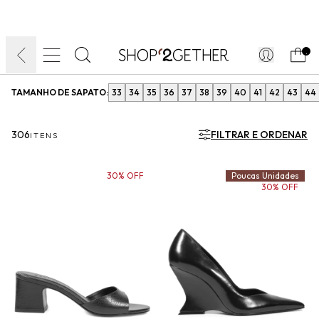
FINAL LIQUIDA:
O VERÃO’27 NO SEU TEMPO:
DIA DOS PAIS
ATÉ 70% OFF + 10% OFF
50% OFF NO FRETE
FRETE GRÁTIS
ULTRARRÁPIDO.
10EXTRA.
FRETEAPP*
.
TAMANHO DE SAPATO:
33
34
35
36
37
38
39
40
41
42
43
44
306
FILTRAR E ORDENAR
ITENS
30% OFF
Poucas Unidades
30% OFF