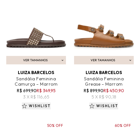
VER TAMANHOS
VER TAMANHOS
ADICIONAR AO CARRINHO
ADICIONAR AO CARRINHO
LUIZA BARCELOS
LUIZA BARCELOS
Sandália Feminina
Sandália Feminina
Camurça – Marrom
Grease – Marrom
R$ 699,90
R$ 349,95
R$ 899,90
R$ 450,90
3 X R$ 116,65
5 X R$ 90,18
WISHLIST
WISHLIST
50% OFF
60% OFF