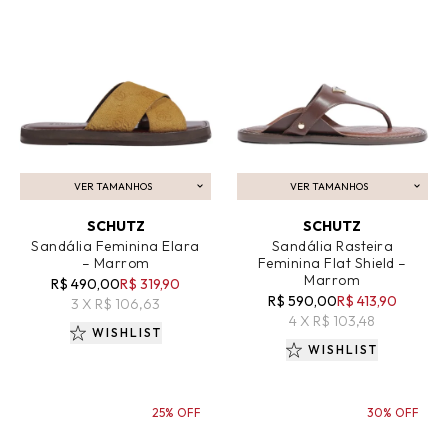
VER TAMANHOS
VER TAMANHOS
ADICIONAR AO CARRINHO
ADICIONAR AO CARRINHO
SCHUTZ
SCHUTZ
Sandália Feminina Elara
Sandália Rasteira
– Marrom
Feminina Flat Shield –
Marrom
R$ 490,00
R$ 319,90
R$ 590,00
R$ 413,90
3 X R$ 106,63
4 X R$ 103,48
WISHLIST
WISHLIST
25% OFF
30% OFF