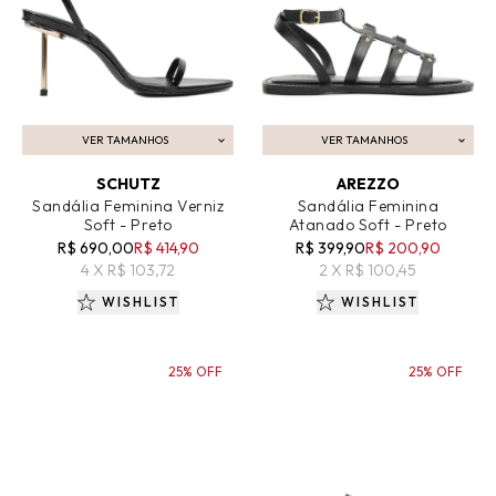
VER TAMANHOS
VER TAMANHOS
ADICIONAR AO CARRINHO
ADICIONAR AO CARRINHO
SCHUTZ
AREZZO
Sandália Feminina Verniz
Sandália Feminina
Soft - Preto
Atanado Soft - Preto
R$ 690,00
R$ 414,90
R$ 399,90
R$ 200,90
4 X R$ 103,72
2 X R$ 100,45
WISHLIST
WISHLIST
25% OFF
25% OFF