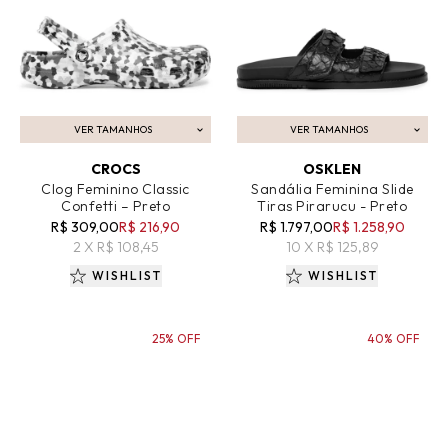
VER TAMANHOS
VER TAMANHOS
ADICIONAR AO CARRINHO
ADICIONAR AO CARRINHO
CROCS
OSKLEN
Clog Feminino Classic
Sandália Feminina Slide
Confetti – Preto
Tiras Pirarucu - Preto
R$ 309,00
R$ 216,90
R$ 1.797,00
R$ 1.258,90
2 X R$ 108,45
10 X R$ 125,89
WISHLIST
WISHLIST
25% OFF
40% OFF