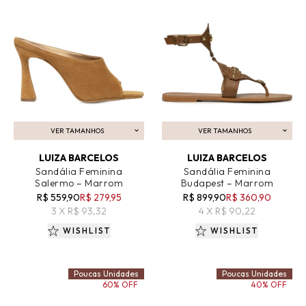
VER TAMANHOS
VER TAMANHOS
ADICIONAR AO CARRINHO
ADICIONAR AO CARRINHO
LUIZA BARCELOS
LUIZA BARCELOS
Sandália Feminina
Sandália Feminina
Salermo – Marrom
Budapest – Marrom
R$ 559,90
R$ 279,95
R$ 899,90
R$ 360,90
3 X R$ 93,32
4 X R$ 90,22
WISHLIST
WISHLIST
Poucas Unidades
Poucas Unidades
60% OFF
40% OFF