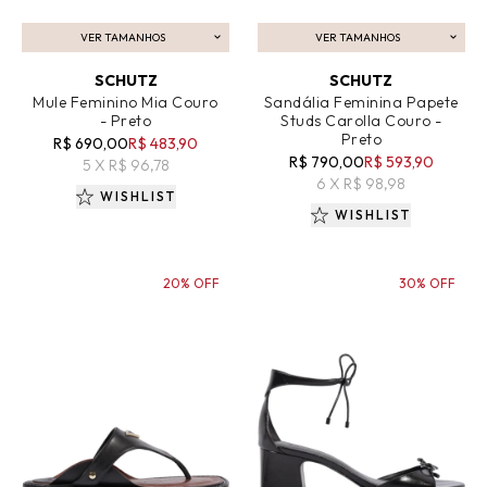
VER TAMANHOS
VER TAMANHOS
ADICIONAR AO CARRINHO
ADICIONAR AO CARRINHO
SCHUTZ
SCHUTZ
Mule Feminino Mia Couro
Sandália Feminina Papete
- Preto
Studs Carolla Couro -
Preto
R$ 690,00
R$ 483,90
R$ 790,00
R$ 593,90
5 X R$ 96,78
6 X R$ 98,98
WISHLIST
WISHLIST
20% OFF
30% OFF