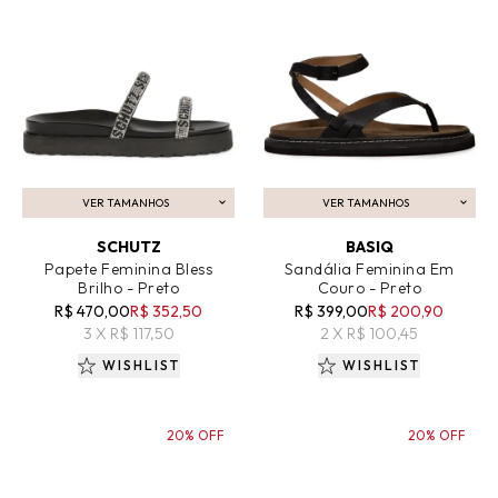
VER TAMANHOS
VER TAMANHOS
ADICIONAR AO CARRINHO
ADICIONAR AO CARRINHO
SCHUTZ
BASIQ
Papete Feminina Bless
Sandália Feminina Em
Brilho - Preto
Couro - Preto
R$ 470,00
R$ 352,50
R$ 399,00
R$ 200,90
3 X R$ 117,50
2 X R$ 100,45
WISHLIST
WISHLIST
20% OFF
20% OFF