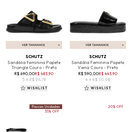
VER TAMANHOS
VER TAMANHOS
ADICIONAR AO CARRINHO
ADICIONAR AO CARRINHO
SCHUTZ
SCHUTZ
Sandália Feminina Papete
Sandália Feminina Papete
Triangle Couro - Preto
Viena Couro - Preto
R$ 690,00
R$ 483,90
R$ 590,00
R$ 443,90
5 X R$ 96,78
4 X R$ 110,98
WISHLIST
WISHLIST
Poucas Unidades
20% OFF
35% OFF