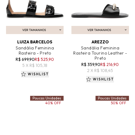
VER TAMANHOS
VER TAMANHOS
ADICIONAR AO CARRINHO
ADICIONAR AO CARRINHO
LUIZA BARCELOS
AREZZO
Sandália Feminina
Sandália Feminina
Rasteira - Preto
Rasteira Tourino Leather -
Preto
R$ 699,90
R$ 525,90
R$ 359,90
R$ 216,90
5 X R$ 105,18
2 X R$ 108,45
WISHLIST
WISHLIST
Poucas Unidades
Poucas Unidades
40% OFF
50% OFF