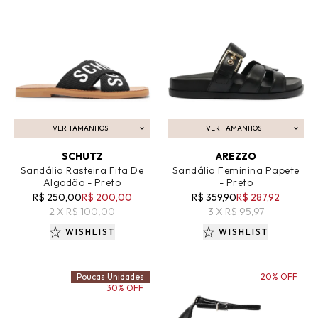
VER TAMANHOS
VER TAMANHOS
ADICIONAR AO CARRINHO
ADICIONAR AO CARRINHO
SCHUTZ
AREZZO
Sandália Rasteira Fita De
Sandália Feminina Papete
Algodão - Preto
- Preto
R$ 250,00
R$ 200,00
R$ 359,90
R$ 287,92
2 X R$ 100,00
3 X R$ 95,97
WISHLIST
WISHLIST
Poucas Unidades
20% OFF
30% OFF