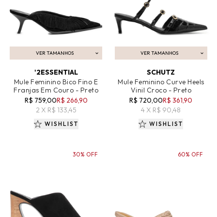
VER TAMANHOS
VER TAMANHOS
ADICIONAR AO CARRINHO
ADICIONAR AO CARRINHO
'2ESSENTIAL
SCHUTZ
Mule Feminino Bico Fino E
Mule Feminino Curve Heels
Franjas Em Couro - Preto
Vinil Croco - Preto
R$ 759,00
R$ 266,90
R$ 720,00
R$ 361,90
2 X R$ 133,45
4 X R$ 90,48
WISHLIST
WISHLIST
30% OFF
60% OFF