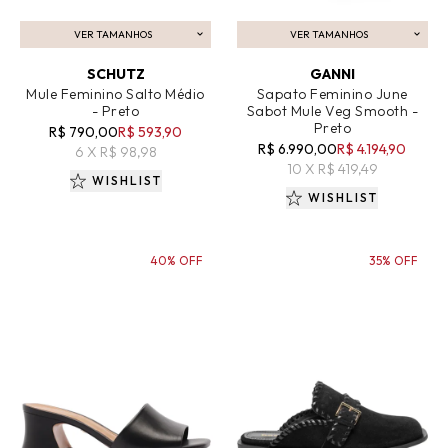
VER TAMANHOS
VER TAMANHOS
ADICIONAR AO CARRINHO
ADICIONAR AO CARRINHO
SCHUTZ
GANNI
Mule Feminino Salto Médio
Sapato Feminino June
- Preto
Sabot Mule Veg Smooth -
Preto
R$ 790,00
R$ 593,90
R$ 6.990,00
R$ 4.194,90
6 X R$ 98,98
10 X R$ 419,49
WISHLIST
WISHLIST
40% OFF
35% OFF