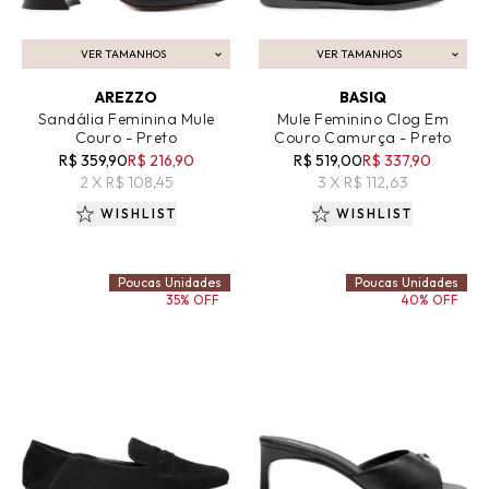
VER TAMANHOS
VER TAMANHOS
ADICIONAR AO CARRINHO
ADICIONAR AO CARRINHO
AREZZO
BASIQ
Sandália Feminina Mule
Mule Feminino Clog Em
Couro - Preto
Couro Camurça - Preto
R$ 359,90
R$ 216,90
R$ 519,00
R$ 337,90
2 X R$ 108,45
3 X R$ 112,63
WISHLIST
WISHLIST
Poucas Unidades
Poucas Unidades
35% OFF
40% OFF