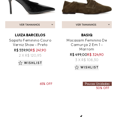
VER TAMANHOS
VER TAMANHOS
ADICIONAR AO CARRINHO
ADICIONAR AO CARRINHO
LUIZA BARCELOS
BASIQ
Sapato Feminino Couro
Mocassim Feminino De
Verniz Show - Preto
Camurça 2 Em 1 -
Marrom
R$ 559,90
R$ 241,90
R$ 499,00
R$ 324,90
2 X R$ 120,95
3 X R$ 108,30
WISHLIST
WISHLIST
65% OFF
Poucas Unidades
50% OFF