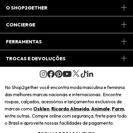
O SHOP2GETHER
Sobre Nós
CONCIERGE
Conheça o App
Central de Relacionamento
FERRAMENTAS
Conheça o Site
Fretes
Minha Conta
TROCAS E DEVOLUÇÕES
Journal
2Getherclub
Pedido de Presente
Condições Gerais
Novos Designers
Regulamento e Promoções
Wishlist
No Shop2gether você encontra moda masculina e feminina
Troca Fácil
das melhores marcas nacionais e internacionais. Encontre
Saiu na Mídia
Cupons
roupas, calçados, acessórios e lançamentos exclusivos de
Restituição de Pagamento
marcas como
Osklen
,
Ricardo Almeida
,
Animale
,
Farm
,
Sustentabilidade
entre outras. Compre online com segurança, frete para todo
Dúvidas Frequentes
o Brasil e aproveite nossas facilidades de pagamento.
Navegando
Termos e Condições