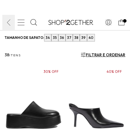
FINAL LIQUIDA:
O VERÃO’27 NO SEU TEMPO:
DIA DOS PAIS
ATÉ 70% OFF + 10% OFF
50% OFF NO FRETE
FRETE GRÁTIS
ULTRARRÁPIDO.
10EXTRA.
FRETEAPP*
.
TAMANHO DE SAPATO:
34
35
36
37
38
39
40
38
FILTRAR E ORDENAR
ITENS
30% OFF
40% OFF