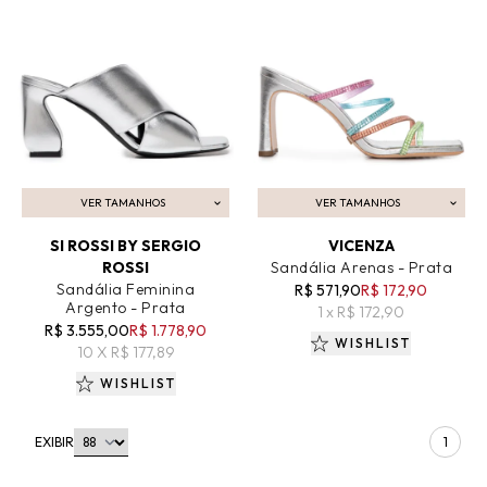
VER TAMANHOS
VER TAMANHOS
ADICIONAR AO CARRINHO
ADICIONAR AO CARRINHO
SI ROSSI BY SERGIO
VICENZA
ROSSI
Sandália Arenas - Prata
Sandália Feminina
R$ 571,90
R$ 172,90
Argento - Prata
1 x R$ 172,90
R$ 3.555,00
R$ 1.778,90
WISHLIST
10 X R$ 177,89
WISHLIST
EXIBIR
1