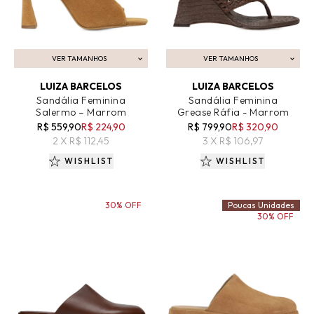
VER TAMANHOS
VER TAMANHOS
ADICIONAR AO CARRINHO
ADICIONAR AO CARRINHO
LUIZA BARCELOS
LUIZA BARCELOS
Sandália Feminina
Sandália Feminina
Salermo – Marrom
Grease Ráfia - Marrom
R$ 559,90
R$ 224,90
R$ 799,90
R$ 320,90
2 X R$ 112,45
3 X R$ 106,97
WISHLIST
WISHLIST
30% OFF
Poucas Unidades
30% OFF