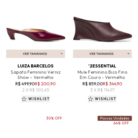
VER TAMANHOS
VER TAMANHOS
ADICIONAR AO CARRINHO
ADICIONAR AO CARRINHO
LUIZA BARCELOS
'2ESSENTIAL
Sapato Feminino Verniz
Mule Feminino Bico Fino
Show – Vermelho
Em Couro - Vermelho
R$ 499,90
R$ 200,90
R$ 859,00
R$ 344,90
2 X R$ 100,45
3 X R$ 114,97
WISHLIST
WISHLIST
30% OFF
Poucas Unidades
64% OFF