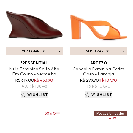
VER TAMANHOS
VER TAMANHOS
ADICIONAR AO CARRINHO
ADICIONAR AO CARRINHO
'2ESSENTIAL
AREZZO
Mule Feminino Salto Alto
Sandália Feminina Cetim
Em Couro - Vermelho
Open - Laranja
R$ 619,00
R$ 433,90
R$ 299,90
R$ 107,90
4 X R$ 108,48
1 x R$ 107,90
WISHLIST
WISHLIST
50% OFF
Poucas Unidades
40% OFF