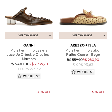
VER TAMANHOS
VER TAMANHOS
ADICIONAR AO CARRINHO
ADICIONAR AO CARRINHO
GANNI
AREZZO + ISLA
Mule Feminino Eyelets
Mule Feminino Sabot
Lace Up Crinckle Oleatex -
Palha Couro - Bege
Marrom
R$ 559,90
R$ 280,90
R$ 5.470,00
R$ 2.735,90
3 X R$ 93,63
10 X R$ 273,59
WISHLIST
WISHLIST
40% OFF
60% OFF