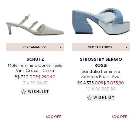
VER TAMANHOS
VER TAMANHOS
ADICIONAR AO CARRINHO
ADICIONAR AO CARRINHO
SCHUTZ
SI ROSSI BY SERGIO
Mule Feminino Curve Heels
ROSSI
Vinil Croco - Cinza
Sandália Feminina
Sandals Blue - Azul
R$ 720,00
R$ 290,90
3 X R$ 96,97
R$ 4.335,00
R$ 3.035,90
10 X R$ 303,59
WISHLIST
WISHLIST
60% OFF
60% OFF