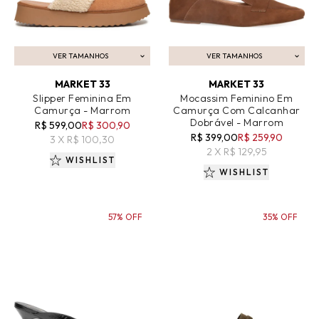
VER TAMANHOS
VER TAMANHOS
ADICIONAR AO CARRINHO
ADICIONAR AO CARRINHO
MARKET 33
MARKET 33
Slipper Feminina Em
Mocassim Feminino Em
Camurça - Marrom
Camurça Com Calcanhar
Dobrável - Marrom
R$ 599,00
R$ 300,90
R$ 399,00
R$ 259,90
3 X R$ 100,30
2 X R$ 129,95
WISHLIST
WISHLIST
57% OFF
35% OFF