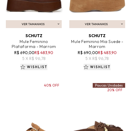
VER TAMANHOS
VER TAMANHOS
ADICIONAR AO CARRINHO
ADICIONAR AO CARRINHO
SCHUTZ
SCHUTZ
Mule Feminino
Mule Feminino Mia Suede -
Plataforma - Marrom
Marrom
R$ 690,00
R$ 483,90
R$ 690,00
R$ 483,90
5 X R$ 96,78
5 X R$ 96,78
WISHLIST
WISHLIST
40% OFF
Poucas Unidades
20% OFF