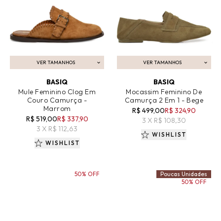
VER TAMANHOS
VER TAMANHOS
ADICIONAR AO CARRINHO
ADICIONAR AO CARRINHO
BASIQ
BASIQ
Mule Feminino Clog Em
Mocassim Feminino De
Couro Camurça -
Camurça 2 Em 1 - Bege
Marrom
R$ 499,00
R$ 324,90
R$ 519,00
R$ 337,90
3 X R$ 108,30
3 X R$ 112,63
WISHLIST
WISHLIST
50% OFF
Poucas Unidades
50% OFF