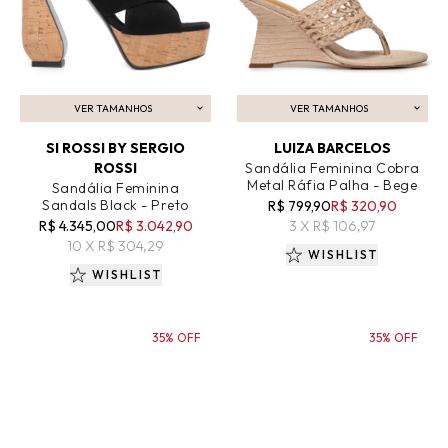
VER TAMANHOS
VER TAMANHOS
ADICIONAR AO CARRINHO
ADICIONAR AO CARRINHO
SI ROSSI BY SERGIO
LUIZA BARCELOS
ROSSI
Sandália Feminina Cobra
Metal Ráfia Palha - Bege
Sandália Feminina
Sandals Black - Preto
R$ 799,90
R$ 320,90
R$ 4.345,00
R$ 3.042,90
3 X R$ 106,97
10 X R$ 304,29
WISHLIST
WISHLIST
35% OFF
35% OFF