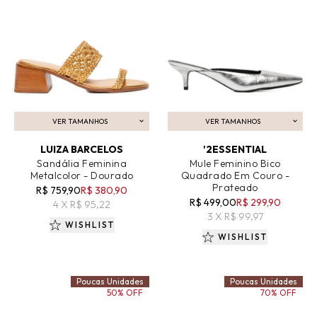
VER TAMANHOS
VER TAMANHOS
ADICIONAR AO CARRINHO
ADICIONAR AO CARRINHO
LUIZA BARCELOS
'2ESSENTIAL
Sandália Feminina
Mule Feminino Bico
Metalcolor - Dourado
Quadrado Em Couro -
Prateado
R$ 759,90
R$ 380,90
R$ 499,00
R$ 299,90
4 X R$ 95,22
3 X R$ 99,97
WISHLIST
WISHLIST
Poucas Unidades
Poucas Unidades
50% OFF
70% OFF