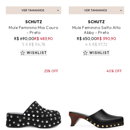
VER TAMANHOS
VER TAMANHOS
ADICIONAR AO CARRINHO
ADICIONAR AO CARRINHO
SCHUTZ
SCHUTZ
Mule Feminino Mia Couro
Mule Feminino Salto Alto
- Preto
Abby - Preto
R$ 690,00
R$ 483,90
R$ 650,00
R$ 390,90
5 X R$ 96,78
4 X R$ 97,72
WISHLIST
WISHLIST
25% OFF
40% OFF