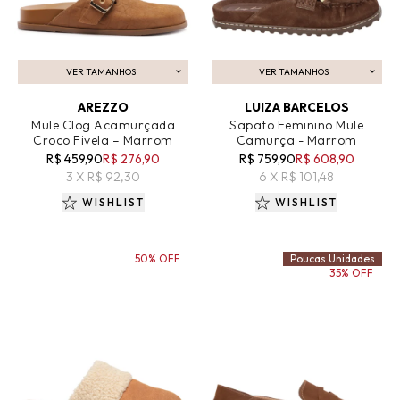
VER TAMANHOS
VER TAMANHOS
ADICIONAR AO CARRINHO
ADICIONAR AO CARRINHO
AREZZO
LUIZA BARCELOS
Mule Clog Acamurçada
Sapato Feminino Mule
Croco Fivela – Marrom
Camurça - Marrom
R$ 459,90
R$ 276,90
R$ 759,90
R$ 608,90
3 X R$ 92,30
6 X R$ 101,48
WISHLIST
WISHLIST
50% OFF
Poucas Unidades
35% OFF