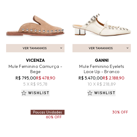
VER TAMANHOS
VER TAMANHOS
ADICIONAR AO CARRINHO
ADICIONAR AO CARRINHO
VICENZA
GANNI
Mule Feminino Camurça -
Mule Feminino Eyelets
Bege
Lace Up - Branco
R$ 795,00
R$ 478,90
R$ 5.470,00
R$ 2.188,90
5 X R$ 95,78
10 X R$ 218,89
WISHLIST
WISHLIST
Poucas Unidades
30% OFF
60% OFF