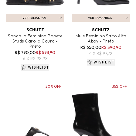
VER TAMANHOS
VER TAMANHOS
ADICIONAR AO CARRINHO
ADICIONAR AO CARRINHO
SCHUTZ
SCHUTZ
Sandália Feminina Papete
Mule Feminino Salto Alto
Studs Carolla Couro -
Abby - Preto
Preto
R$ 650,00
R$ 390,90
R$ 790,00
R$ 593,90
4 X R$ 97,72
6 X R$ 98,98
WISHLIST
WISHLIST
20% OFF
35% OFF