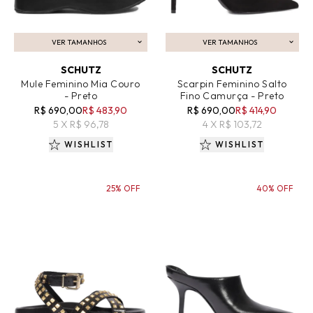
VER TAMANHOS
VER TAMANHOS
ADICIONAR AO CARRINHO
ADICIONAR AO CARRINHO
SCHUTZ
SCHUTZ
Mule Feminino Mia Couro
Scarpin Feminino Salto
- Preto
Fino Camurça - Preto
R$ 690,00
R$ 483,90
R$ 690,00
R$ 414,90
5 X R$ 96,78
4 X R$ 103,72
WISHLIST
WISHLIST
25% OFF
40% OFF