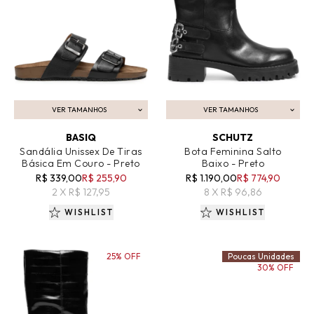
VER TAMANHOS
VER TAMANHOS
ADICIONAR AO CARRINHO
ADICIONAR AO CARRINHO
BASIQ
SCHUTZ
Sandália Unissex De Tiras
Bota Feminina Salto
Básica Em Couro - Preto
Baixo - Preto
R$ 339,00
R$ 255,90
R$ 1.190,00
R$ 774,90
2 X R$ 127,95
8 X R$ 96,86
WISHLIST
WISHLIST
25% OFF
Poucas Unidades
30% OFF