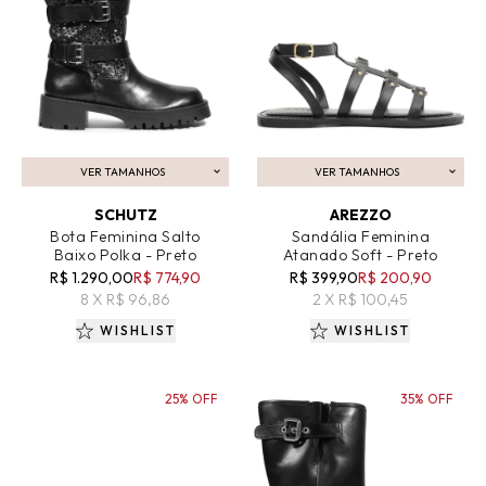
VER TAMANHOS
VER TAMANHOS
ADICIONAR AO CARRINHO
ADICIONAR AO CARRINHO
SCHUTZ
AREZZO
Bota Feminina Salto
Sandália Feminina
Baixo Polka - Preto
Atanado Soft - Preto
R$ 1.290,00
R$ 774,90
R$ 399,90
R$ 200,90
8 X R$ 96,86
2 X R$ 100,45
WISHLIST
WISHLIST
25% OFF
35% OFF