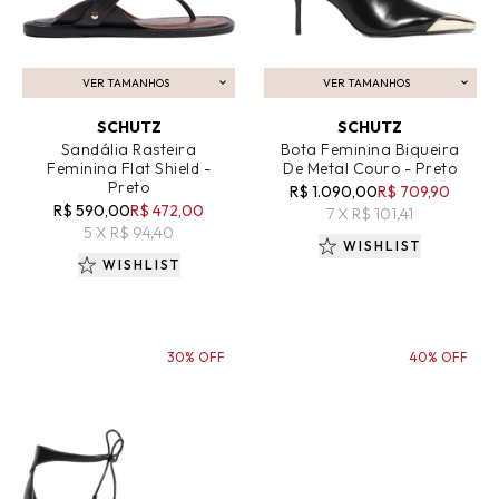
VER TAMANHOS
VER TAMANHOS
ADICIONAR AO CARRINHO
ADICIONAR AO CARRINHO
SCHUTZ
SCHUTZ
Sandália Rasteira
Bota Feminina Biqueira
Feminina Flat Shield -
De Metal Couro - Preto
Preto
R$ 1.090,00
R$ 709,90
R$ 590,00
R$ 472,00
7 X R$ 101,41
5 X R$ 94,40
WISHLIST
WISHLIST
30% OFF
40% OFF