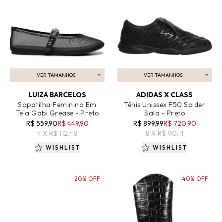
VER TAMANHOS
VER TAMANHOS
ADICIONAR AO CARRINHO
ADICIONAR AO CARRINHO
LUIZA BARCELOS
ADIDAS X CLASS
Sapatilha Feminina Em
Tênis Unissex F50 Spider
Tela Gabi Grease - Preto
Sala - Preto
R$ 559,90
R$ 449,90
R$ 899,99
R$ 720,90
4 X R$ 112,48
8 X R$ 90,11
WISHLIST
WISHLIST
20% OFF
40% OFF