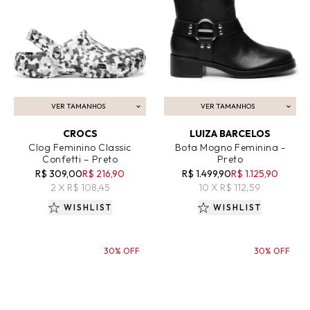
VER TAMANHOS
VER TAMANHOS
ADICIONAR AO CARRINHO
ADICIONAR AO CARRINHO
CROCS
LUIZA BARCELOS
Clog Feminino Classic
Bota Mogno Feminina -
Confetti – Preto
Preto
R$ 309,00
R$ 216,90
R$ 1.499,90
R$ 1.125,90
2 X R$ 108,45
10 X R$ 112,59
WISHLIST
WISHLIST
30% OFF
30% OFF