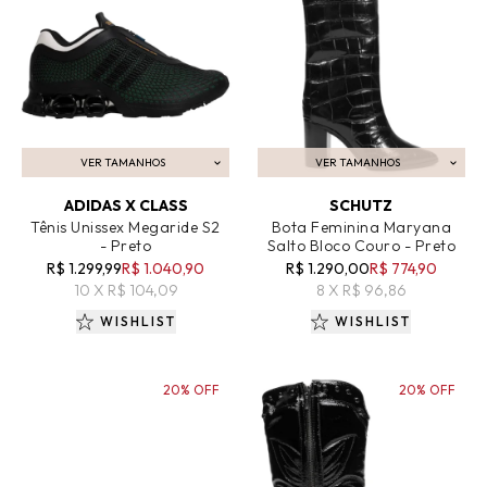
VER TAMANHOS
VER TAMANHOS
ADICIONAR AO CARRINHO
ADICIONAR AO CARRINHO
ADIDAS X CLASS
SCHUTZ
Tênis Unissex Megaride S2
Bota Feminina Maryana
- Preto
Salto Bloco Couro - Preto
R$ 1.299,99
R$ 1.040,90
R$ 1.290,00
R$ 774,90
10 X R$ 104,09
8 X R$ 96,86
WISHLIST
WISHLIST
20% OFF
20% OFF