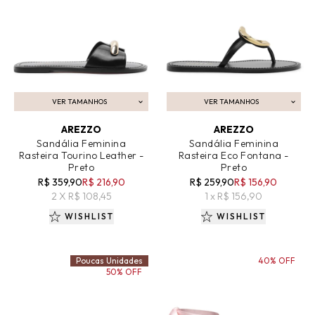
VER TAMANHOS
VER TAMANHOS
ADICIONAR AO CARRINHO
ADICIONAR AO CARRINHO
AREZZO
AREZZO
Sandália Feminina
Sandália Feminina
Rasteira Tourino Leather -
Rasteira Eco Fontana -
Preto
Preto
R$ 359,90
R$ 216,90
R$ 259,90
R$ 156,90
2 X R$ 108,45
1 x R$ 156,90
WISHLIST
WISHLIST
Poucas Unidades
40% OFF
50% OFF