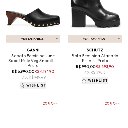
VER TAMANHOS
VER TAMANHOS
ADICIONAR AO CARRINHO
ADICIONAR AO CARRINHO
GANNI
SCHUTZ
Sapato Feminino June
Bota Feminina Atanado
Sabot Mule Veg Smooth -
Prime - Preto
Preto
R$ 990,00
R$ 693,90
R$ 6.990,00
R$ 4.194,90
7 X R$ 99,13
10 X R$ 419,49
WISHLIST
WISHLIST
20% OFF
20% OFF