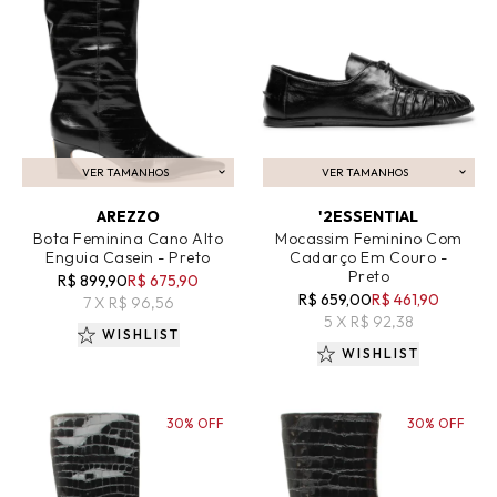
VER TAMANHOS
VER TAMANHOS
ADICIONAR AO CARRINHO
ADICIONAR AO CARRINHO
AREZZO
'2ESSENTIAL
Bota Feminina Cano Alto
Mocassim Feminino Com
Enguia Casein - Preto
Cadarço Em Couro -
Preto
R$ 899,90
R$ 675,90
R$ 659,00
R$ 461,90
7 X R$ 96,56
5 X R$ 92,38
WISHLIST
WISHLIST
30% OFF
30% OFF