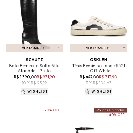
VER TAMANHOS
VER TAMANHOS
ADICIONAR AO CARRINHO
ADICIONAR AO CARRINHO
SCHUTZ
OSKLEN
Bota Feminina Salto Alto
Tênis Feminino Lona +5521
Atanado - Preto
- Off White
R$ 1.390,00
R$ 931,90
R$ 447,00
R$ 313,90
10 X R$ 93,19
3 X R$ 104,63
WISHLIST
WISHLIST
20% OFF
Poucas Unidades
40% OFF