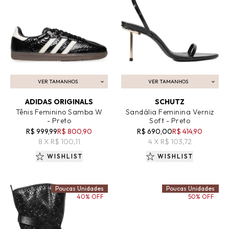
VER TAMANHOS
VER TAMANHOS
ADICIONAR AO CARRINHO
ADICIONAR AO CARRINHO
ADIDAS ORIGINALS
SCHUTZ
Tênis Feminino Samba W
Sandália Feminina Verniz
- Preto
Soft - Preto
R$ 999,99
R$ 800,90
R$ 690,00
R$ 414,90
8 X R$ 100,11
4 X R$ 103,72
WISHLIST
WISHLIST
Poucas Unidades
Poucas Unidades
40% OFF
50% OFF