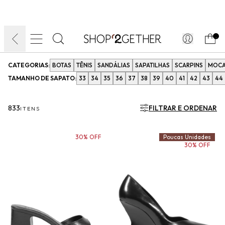
FINAL LIQUIDA:
O VERÃO’27 NO SEU TEMPO:
DIA DOS PAIS
ATÉ 70% OFF + 10% OFF
50% OFF NO FRETE
FRETE GRÁTIS
ULTRARRÁPIDO.
10EXTRA.
FRETEAPP*
.
CATEGORIAS:
BOTAS
TÊNIS
SANDÁLIAS
SAPATILHAS
SCARPINS
MOCA
TAMANHO DE SAPATO:
33
34
35
36
37
38
39
40
41
42
43
44
833
FILTRAR E ORDENAR
ITENS
30% OFF
Poucas Unidades
30% OFF