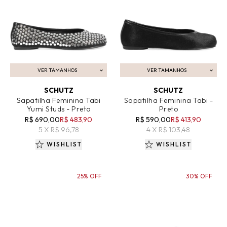
VER TAMANHOS
VER TAMANHOS
ADICIONAR AO CARRINHO
ADICIONAR AO CARRINHO
SCHUTZ
SCHUTZ
Sapatilha Feminina Tabi
Sapatilha Feminina Tabi -
Yumi Studs - Preto
Preto
R$ 690,00
R$ 483,90
R$ 590,00
R$ 413,90
5 X R$ 96,78
4 X R$ 103,48
WISHLIST
WISHLIST
25% OFF
30% OFF