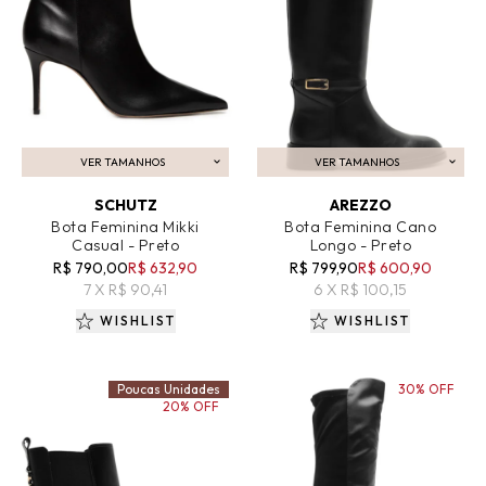
VER TAMANHOS
VER TAMANHOS
ADICIONAR AO CARRINHO
ADICIONAR AO CARRINHO
SCHUTZ
AREZZO
Bota Feminina Mikki
Bota Feminina Cano
Casual - Preto
Longo - Preto
R$ 790,00
R$ 632,90
R$ 799,90
R$ 600,90
7 X R$ 90,41
6 X R$ 100,15
WISHLIST
WISHLIST
Poucas Unidades
30% OFF
20% OFF