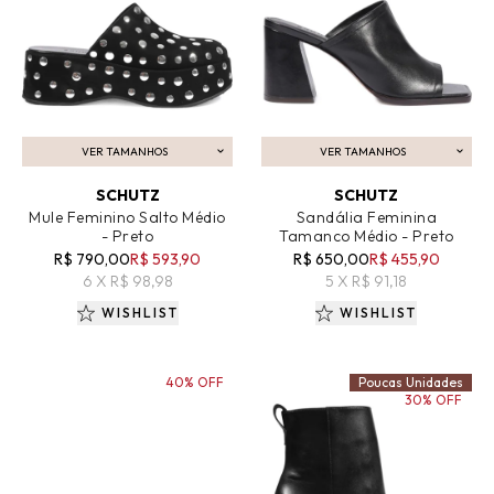
VER TAMANHOS
VER TAMANHOS
ADICIONAR AO CARRINHO
ADICIONAR AO CARRINHO
SCHUTZ
SCHUTZ
Mule Feminino Salto Médio
Sandália Feminina
- Preto
Tamanco Médio - Preto
R$ 790,00
R$ 593,90
R$ 650,00
R$ 455,90
6 X R$ 98,98
5 X R$ 91,18
WISHLIST
WISHLIST
40% OFF
Poucas Unidades
30% OFF