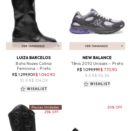
VER TAMANHOS
VER TAMANHOS
ADICIONAR AO CARRINHO
ADICIONAR AO CARRINHO
LUIZA BARCELOS
NEW BALANCE
Bota Nozes Colina
Tênis 2010 Unissex – Preto
Feminina – Preto
R$ 1.099,99
R$ 770,90
R$ 1.299,90
R$ 1.040,90
8 X R$ 96,36
10 X R$ 104,09
WISHLIST
WISHLIST
Poucas Unidades
20% OFF
25% OFF