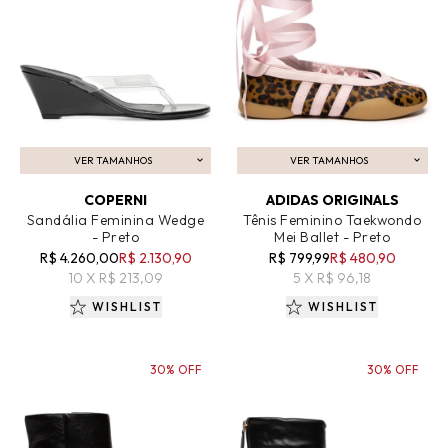
VER TAMANHOS
VER TAMANHOS
ADICIONAR AO CARRINHO
ADICIONAR AO CARRINHO
COPERNI
ADIDAS ORIGINALS
Sandália Feminina Wedge
Tênis Feminino Taekwondo
- Preto
Mei Ballet - Preto
R$ 4.260,00
R$ 2.130,90
R$ 799,99
R$ 480,90
10 X R$ 213,09
5 X R$ 96,18
WISHLIST
WISHLIST
30% OFF
30% OFF