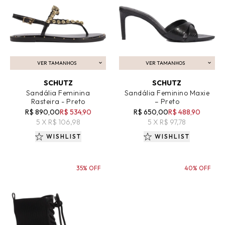
VER TAMANHOS
VER TAMANHOS
ADICIONAR AO CARRINHO
ADICIONAR AO CARRINHO
SCHUTZ
SCHUTZ
Sandália Feminina
Sandália Feminino Maxie
Rasteira - Preto
– Preto
R$ 890,00
R$ 534,90
R$ 650,00
R$ 488,90
5 X R$ 106,98
5 X R$ 97,78
WISHLIST
WISHLIST
35% OFF
40% OFF