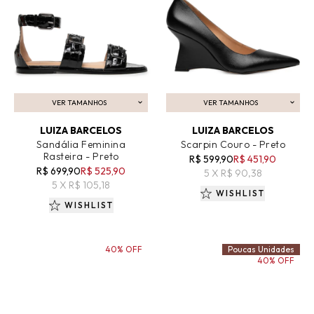
VER TAMANHOS
VER TAMANHOS
ADICIONAR AO CARRINHO
ADICIONAR AO CARRINHO
LUIZA BARCELOS
LUIZA BARCELOS
Sandália Feminina
Scarpin Couro - Preto
Rasteira - Preto
R$ 599,90
R$ 451,90
R$ 699,90
R$ 525,90
5 X R$ 90,38
5 X R$ 105,18
WISHLIST
WISHLIST
40% OFF
Poucas Unidades
40% OFF