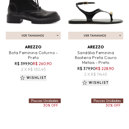
VER TAMANHOS
VER TAMANHOS
ADICIONAR AO CARRINHO
ADICIONAR AO CARRINHO
AREZZO
AREZZO
Bota Feminina Coturno -
Sandália Feminina
Preto
Rasteira Preta Couro
Metais - Preto
R$ 399,90
R$ 260,90
R$ 379,90
R$ 228,90
2 X R$ 130,45
2 X R$ 114,45
WISHLIST
WISHLIST
Poucas Unidades
Poucas Unidades
30% OFF
30% OFF