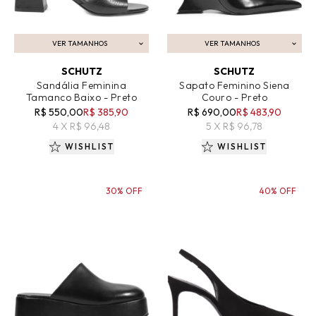
VER TAMANHOS
VER TAMANHOS
ADICIONAR AO CARRINHO
ADICIONAR AO CARRINHO
SCHUTZ
SCHUTZ
Sandália Feminina
Sapato Feminino Siena
Tamanco Baixo - Preto
Couro - Preto
R$ 550,00
R$ 385,90
R$ 690,00
R$ 483,90
4 X R$ 96,48
5 X R$ 96,78
WISHLIST
WISHLIST
30% OFF
40% OFF