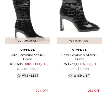
VER TAMANHOS
VER TAMANHOS
ADICIONAR AO CARRINHO
ADICIONAR AO CARRINHO
VICENZA
VICENZA
Bota Feminina Stella -
Bota Feminina Stella -
Preto
Preto
R$ 1.685,00
R$ 1.180,90
R$ 1.265,00
R$ 886,90
10 X R$ 118,09
9 X R$ 98,54
WISHLIST
WISHLIST
20% OFF
25% OFF