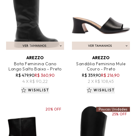
VER TAMANHOS
VER TAMANHOS
ADICIONAR AO CARRINHO
ADICIONAR AO CARRINHO
AREZZO
AREZZO
Bota Feminina Cano
Sandália Feminina Mule
Longo Salto Baixo - Preto
Couro - Preto
R$ 479,90
R$ 360,90
R$ 359,90
R$ 216,90
4 X R$ 90,22
2 X R$ 108,45
WISHLIST
WISHLIST
20% OFF
Poucas Unidades
25% OFF