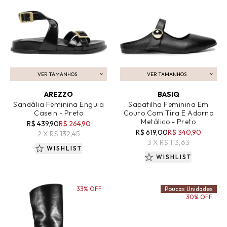
VER TAMANHOS
VER TAMANHOS
ADICIONAR AO CARRINHO
ADICIONAR AO CARRINHO
AREZZO
BASIQ
Sandália Feminina Enguia
Sapatilha Feminina Em
Casein - Preto
Couro Com Tira E Adorno
Metálico - Preto
R$ 439,90
R$ 264,90
R$ 619,00
R$ 340,90
2 X R$ 132,45
3 X R$ 113,63
WISHLIST
WISHLIST
33% OFF
Poucas Unidades
30% OFF