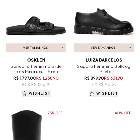
VER TAMANHOS
VER TAMANHOS
ADICIONAR AO CARRINHO
ADICIONAR AO CARRINHO
OSKLEN
LUIZA BARCELOS
Sandália Feminina Slide
Sapato Feminino Bulldog
Tiras Pirarucu - Preto
- Preto
R$ 1.797,00
R$ 1.258,90
R$ 899,90
R$ 631,90
10 X R$ 125,89
7 X R$ 90,27
WISHLIST
WISHLIST
25% OFF
40% OFF