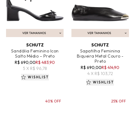
VER TAMANHOS
VER TAMANHOS
ADICIONAR AO CARRINHO
ADICIONAR AO CARRINHO
SCHUTZ
SCHUTZ
Sandália Feminino Icon
Sapatilha Feminina
Salto Médio – Preto
Biqueira Metal Couro -
Preto
R$ 690,00
R$ 483,90
R$ 690,00
R$ 414,90
5 X R$ 96,78
4 X R$ 103,72
WISHLIST
WISHLIST
40% OFF
25% OFF