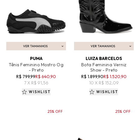
VER TAMANHOS
VER TAMANHOS
ADICIONAR AO CARRINHO
ADICIONAR AO CARRINHO
PUMA
LUIZA BARCELOS
Tênis Feminino Mostro Og
Bota Feminina Verniz
- Preto
Show - Preto
R$ 799,99
R$ 640,90
R$ 1.899,90
R$ 1.520,90
7 X R$ 91,56
10 X R$ 152,09
WISHLIST
WISHLIST
25% OFF
25% OFF