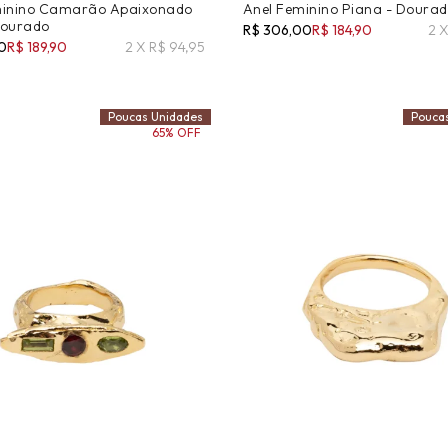
minino Camarão Apaixonado
Anel Feminino Piana - Doura
Dourado
R$ 306,00
R$ 184,90
2 
0
R$ 189,90
2 X R$ 94,95
Poucas Unidades
Pouca
65% OFF