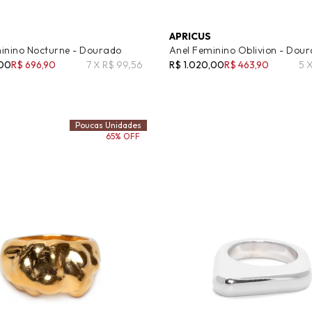
APRICUS
inino Nocturne - Dourado
Anel Feminino Oblivion - Dou
,00
R$ 696,90
7 X R$ 99,56
R$ 1.020,00
R$ 463,90
5 
Poucas Unidades
65% OFF