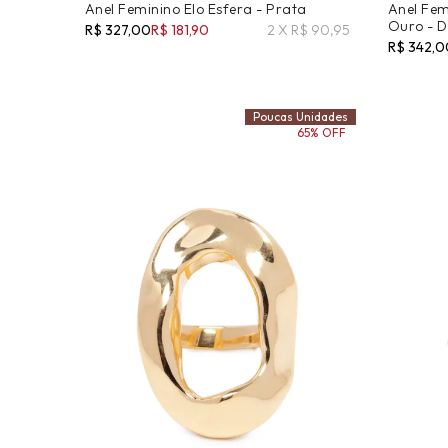
Anel Feminino Elo Esfera - Prata
Anel Fe
Ouro - 
R$ 327,00
R$ 181,90
2 X R$ 90,95
R$ 342,0
Poucas Unidades
65% OFF