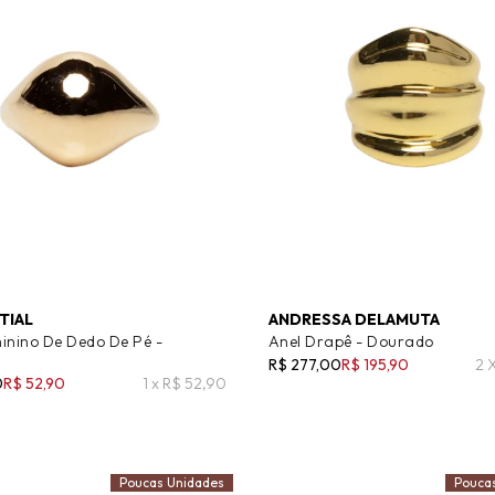
TIAL
ANDRESSA DELAMUTA
inino De Dedo De Pé -
Anel Drapê - Dourado
o
R$ 277,00
R$ 195,90
2 
0
R$ 52,90
1 x R$ 52,90
Poucas Unidades
Pouca