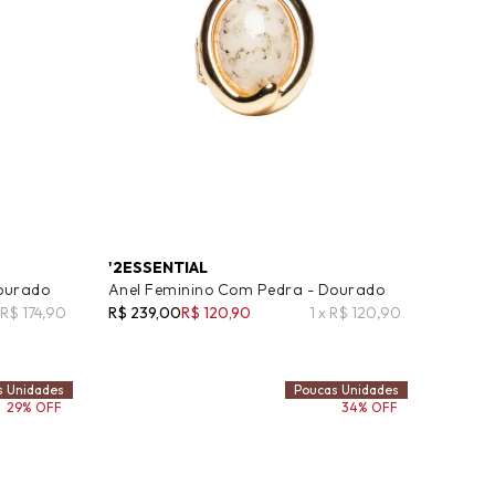
'2ESSENTIAL
ourado
Anel Feminino Com Pedra - Dourado
x R$ 174,90
R$ 239,00
R$ 120,90
1 x R$ 120,90
s Unidades
Poucas Unidades
29% OFF
34% OFF