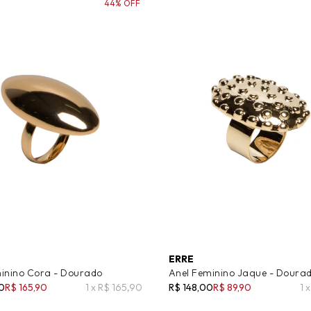
44% OFF
ERRE
inino Cora - Dourado
Anel Feminino Jaque - Doura
0
R$ 165,90
1 x R$ 165,90
R$ 148,00
R$ 89,90
1 