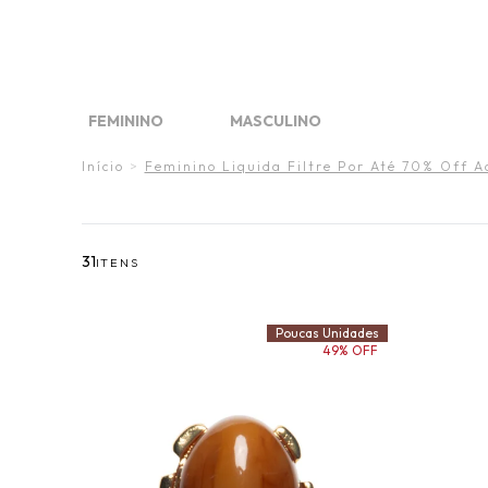
FINAL 
DIA DO
O VE
FEMININO
MASCULINO
FINAL LIQUIDA
FINAL LIQUIDA
WHAT´S NEW
WHAT'S NEW
MARCAS
MARCAS
Início
>
Feminino Liquida Filtre Por Até 70% Off Ac
31
ITENS
Poucas Unidades
49% OFF