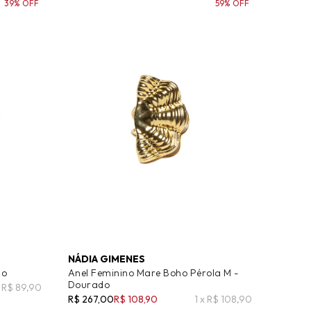
39% OFF
59% OFF
NÁDIA GIMENES
do
Anel Feminino Mare Boho Pérola M -
Dourado
x R$ 89,90
R$ 267,00
R$ 108,90
1 x R$ 108,90