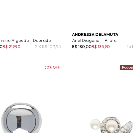
ANDRESSA DELAMUTA
inino Algodão - Dourado
Anel Diagonal - Prata
00
R$ 219,90
2 X R$ 109,95
R$ 180,00
R$ 135,90
1 x
30% OFF
Pouca