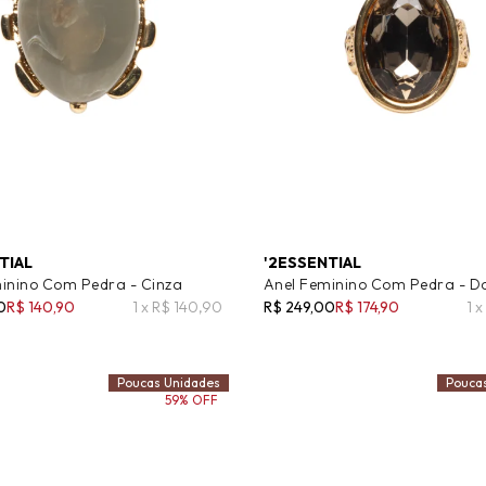
TIAL
'2ESSENTIAL
inino Com Pedra - Cinza
Anel Feminino Com Pedra - D
0
R$ 140,90
1 x R$ 140,90
R$ 249,00
R$ 174,90
1 
Poucas Unidades
Pouca
59% OFF