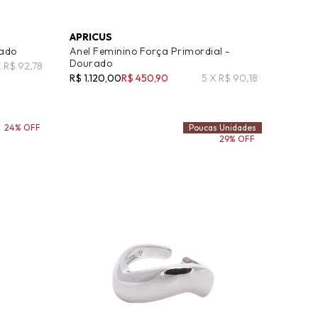
APRICUS
rado
Anel Feminino Força Primordial -
Dourado
X R$ 92,78
R$ 1.120,00
R$ 450,90
5 X R$ 90,18
24% OFF
Poucas Unidades
29% OFF