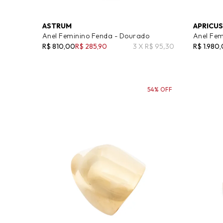
ASTRUM
APRICUS
Anel Feminino Fenda - Dourado
Anel Fem
R$ 810,00
R$ 285,90
3 X R$ 95,30
R$ 1.980
54% OFF