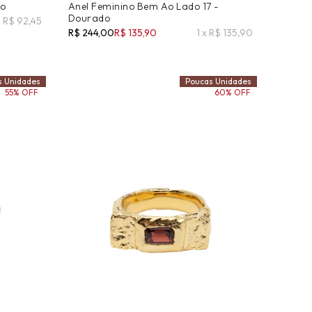
do
Anel Feminino Bem Ao Lado 17 -
Dourado
X R$ 92,45
R$ 244,00
R$ 135,90
1 x R$ 135,90
s Unidades
Poucas Unidades
55% OFF
60% OFF