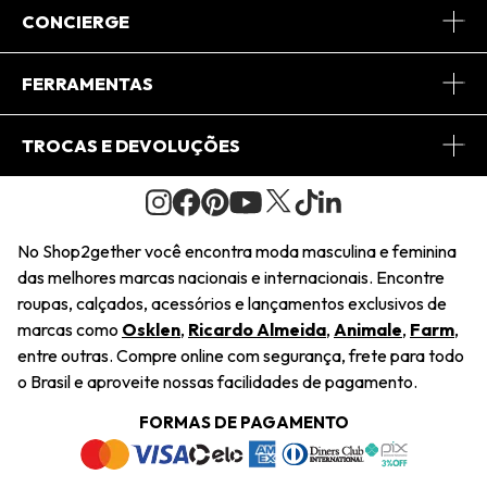
Sobre Nós
CONCIERGE
Conheça o App
Central de Relacionamento
FERRAMENTAS
Conheça o Site
Fretes
Minha Conta
TROCAS E DEVOLUÇÕES
Journal
2Getherclub
Pedido de Presente
Condições Gerais
Novos Designers
Regulamento e Promoções
Wishlist
No Shop2gether você encontra moda masculina e feminina
Troca Fácil
das melhores marcas nacionais e internacionais. Encontre
Saiu na Mídia
Cupons
roupas, calçados, acessórios e lançamentos exclusivos de
Restituição de Pagamento
marcas como
Osklen
,
Ricardo Almeida
,
Animale
,
Farm
,
Sustentabilidade
entre outras. Compre online com segurança, frete para todo
Dúvidas Frequentes
o Brasil e aproveite nossas facilidades de pagamento.
Navegando
Termos e Condições
FORMAS DE PAGAMENTO
Termos e Condições
Política de Privacidade