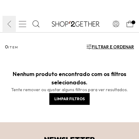
FINAL LIQUIDA:
O VERÃO’27 NO SEU TEMPO:
DIA DOS PAIS
ATÉ 70% OFF + 10% OFF
50% OFF NO FRETE
FRETE GRÁTIS
ULTRARRÁPIDO.
10EXTRA.
FRETEAPP*
.
0
FILTRAR E ORDENAR
ITEM
Nenhum produto encontrado com os filtros
selecionados.
Tente remover ou ajustar alguns filtros para ver resultados.
LIMPAR FILTROS