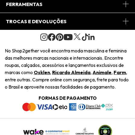
Conheça o App
Central de Relacionamento
FERRAMENTAS
Conheça o Site
Fretes
Minha Conta
TROCAS E DEVOLUÇÕES
Journal
2Getherclub
Pedido de Presente
Condições Gerais
Novos Designers
Regulamento e Promoções
Wishlist
No Shop2gether você encontra moda masculina e feminina
Troca Fácil
das melhores marcas nacionais e internacionais. Encontre
Saiu na Mídia
Cupons
roupas, calçados, acessórios e lançamentos exclusivos de
Restituição de Pagamento
marcas como
Osklen
,
Ricardo Almeida
,
Animale
,
Farm
,
Sustentabilidade
entre outras. Compre online com segurança, frete para todo
Dúvidas Frequentes
o Brasil e aproveite nossas facilidades de pagamento.
Navegando
Termos e Condições
FORMAS DE PAGAMENTO
Termos e Condições
Política de Privacidade
Trabalhe Conosco
Declaração De Conteúdo