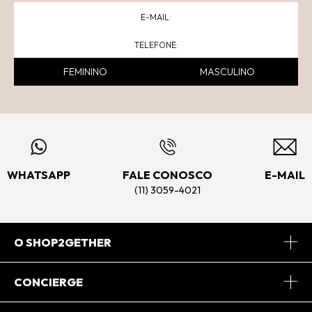
FEMININO
MASCULINO
WHATSAPP
FALE CONOSCO
E-MAIL
(11) 3059-4021
O SHOP2GETHER
Sobre Nós
CONCIERGE