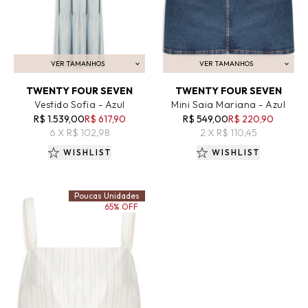
VER TAMANHOS
VER TAMANHOS
ADICIONAR AO CARRINHO
ADICIONAR AO CARRINHO
TWENTY FOUR SEVEN
TWENTY FOUR SEVEN
Vestido Sofia - Azul
Mini Saia Mariana - Azul
R$ 1.539,00
R$ 617,90
R$ 549,00
R$ 220,90
6 X R$ 102,98
2 X R$ 110,45
WISHLIST
WISHLIST
Poucas Unidades
65% OFF