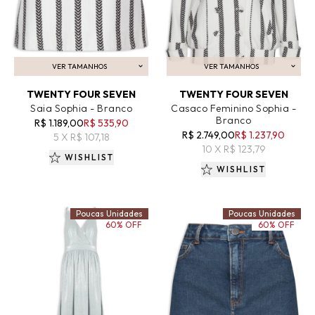
VER TAMANHOS
VER TAMANHOS
ADICIONAR AO CARRINHO
ADICIONAR AO CARRINHO
TWENTY FOUR SEVEN
TWENTY FOUR SEVEN
Saia Sophia - Branco
Casaco Feminino Sophia -
Branco
R$ 1.189,00
R$ 535,90
R$ 2.749,00
R$ 1.237,90
5 X R$ 107,18
10 X R$ 123,79
WISHLIST
WISHLIST
Poucas Unidades
Poucas Unidades
60% OFF
60% OFF