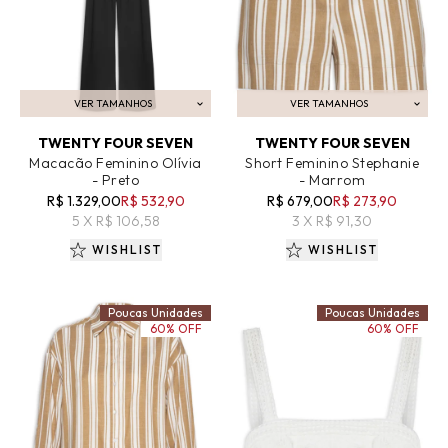
VER TAMANHOS
VER TAMANHOS
ADICIONAR AO CARRINHO
ADICIONAR AO CARRINHO
TWENTY FOUR SEVEN
TWENTY FOUR SEVEN
Macacão Feminino Olívia
Short Feminino Stephanie
- Preto
- Marrom
R$ 1.329,00
R$ 532,90
R$ 679,00
R$ 273,90
5 X R$ 106,58
3 X R$ 91,30
WISHLIST
WISHLIST
Poucas Unidades
Poucas Unidades
60% OFF
60% OFF