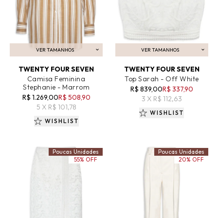
VER TAMANHOS
VER TAMANHOS
ADICIONAR AO CARRINHO
ADICIONAR AO CARRINHO
TWENTY FOUR SEVEN
TWENTY FOUR SEVEN
Camisa Feminina
Top Sarah - Off White
Stephanie - Marrom
R$ 839,00
R$ 337,90
R$ 1.269,00
R$ 508,90
3 X R$ 112,63
5 X R$ 101,78
WISHLIST
WISHLIST
Poucas Unidades
Poucas Unidades
55% OFF
20% OFF