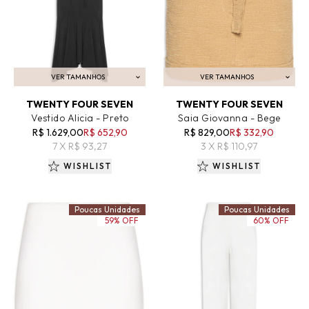
VER TAMANHOS
VER TAMANHOS
ADICIONAR AO CARRINHO
ADICIONAR AO CARRINHO
TWENTY FOUR SEVEN
TWENTY FOUR SEVEN
Vestido Alicia - Preto
Saia Giovanna - Bege
R$ 1.629,00
R$ 652,90
R$ 829,00
R$ 332,90
7 X R$ 93,27
3 X R$ 110,97
WISHLIST
WISHLIST
Poucas Unidades
Poucas Unidades
59% OFF
60% OFF