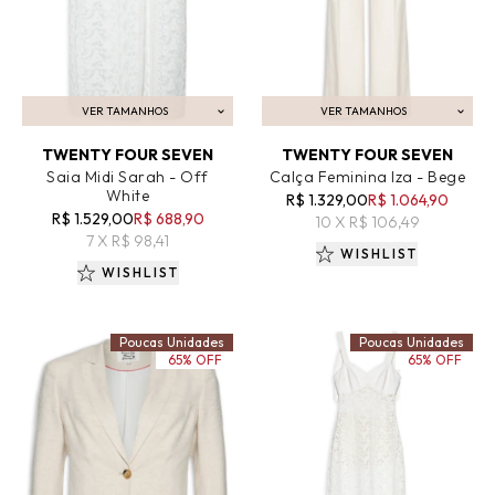
VER TAMANHOS
VER TAMANHOS
ADICIONAR AO CARRINHO
ADICIONAR AO CARRINHO
TWENTY FOUR SEVEN
TWENTY FOUR SEVEN
Saia Midi Sarah - Off
Calça Feminina Iza - Bege
White
R$ 1.329,00
R$ 1.064,90
R$ 1.529,00
R$ 688,90
10 X R$ 106,49
7 X R$ 98,41
WISHLIST
WISHLIST
Poucas Unidades
Poucas Unidades
65% OFF
65% OFF