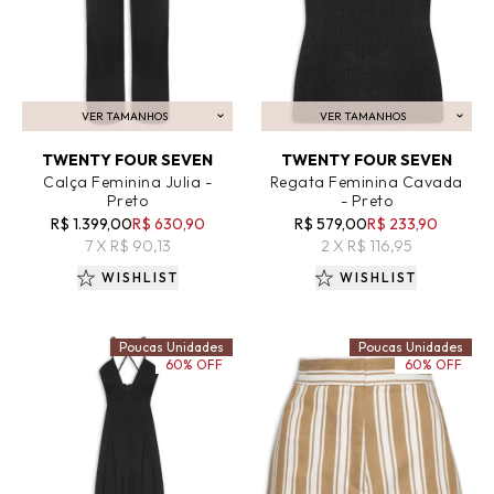
VER TAMANHOS
VER TAMANHOS
ADICIONAR AO CARRINHO
ADICIONAR AO CARRINHO
TWENTY FOUR SEVEN
TWENTY FOUR SEVEN
Calça Feminina Julia -
Regata Feminina Cavada
Preto
- Preto
R$ 1.399,00
R$ 630,90
R$ 579,00
R$ 233,90
7 X R$ 90,13
2 X R$ 116,95
WISHLIST
WISHLIST
Poucas Unidades
Poucas Unidades
60% OFF
60% OFF