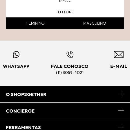
FEMININO
MASCULINO
WHATSAPP
FALE CONOSCO
E-MAIL
(11) 3059-4021
O SHOP2GETHER
Sobre Nós
CONCIERGE
Conheça o App
Central de Relacionamento
FERRAMENTAS