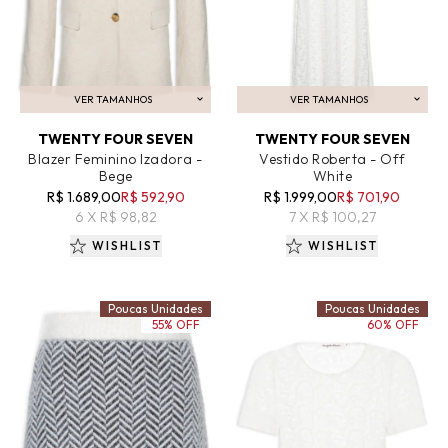
VER TAMANHOS
VER TAMANHOS
ADICIONAR AO CARRINHO
ADICIONAR AO CARRINHO
TWENTY FOUR SEVEN
TWENTY FOUR SEVEN
Blazer Feminino Izadora -
Vestido Roberta - Off
Bege
White
R$ 1.689,00
R$ 592,90
R$ 1.999,00
R$ 701,90
6 X R$ 98,82
7 X R$ 100,27
WISHLIST
WISHLIST
Poucas Unidades
Poucas Unidades
55% OFF
60% OFF