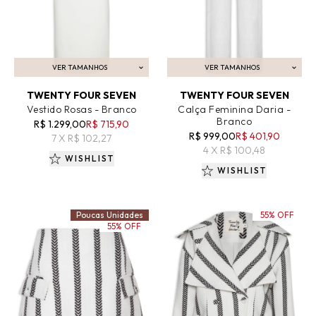
VER TAMANHOS
VER TAMANHOS
ADICIONAR AO CARRINHO
ADICIONAR AO CARRINHO
TWENTY FOUR SEVEN
TWENTY FOUR SEVEN
Vestido Rosas - Branco
Calça Feminina Daria -
Branco
R$ 1.299,00
R$ 715,90
R$ 999,00
R$ 401,90
7 X R$ 102,27
4 X R$ 100,48
WISHLIST
WISHLIST
Poucas Unidades
55% OFF
55% OFF