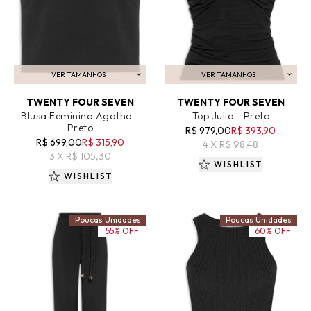
VER TAMANHOS
VER TAMANHOS
ADICIONAR AO CARRINHO
ADICIONAR AO CARRINHO
TWENTY FOUR SEVEN
TWENTY FOUR SEVEN
Blusa Feminina Agatha -
Top Julia - Preto
Preto
R$ 979,00
R$ 393,90
R$ 699,00
R$ 315,90
4 X R$ 98,48
3 X R$ 105,30
WISHLIST
WISHLIST
Poucas Unidades
Poucas Unidades
55% OFF
60% OFF