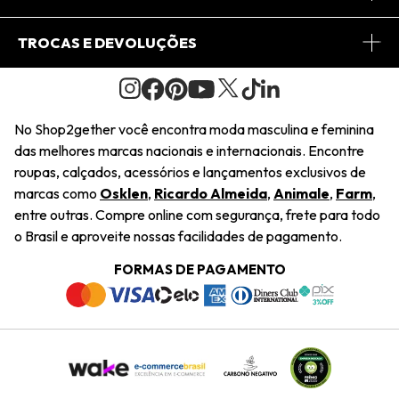
Conheça o Site
Fretes
Minha Conta
TROCAS E DEVOLUÇÕES
Journal
2Getherclub
Pedido de Presente
Condições Gerais
Novos Designers
Regulamento e Promoções
Wishlist
No Shop2gether você encontra moda masculina e feminina
Troca Fácil
das melhores marcas nacionais e internacionais. Encontre
Saiu na Mídia
Cupons
roupas, calçados, acessórios e lançamentos exclusivos de
Restituição de Pagamento
marcas como
Osklen
,
Ricardo Almeida
,
Animale
,
Farm
,
Sustentabilidade
entre outras. Compre online com segurança, frete para todo
Dúvidas Frequentes
o Brasil e aproveite nossas facilidades de pagamento.
Navegando
Termos e Condições
FORMAS DE PAGAMENTO
Termos e Condições
Política de Privacidade
Trabalhe Conosco
Declaração De Conteúdo