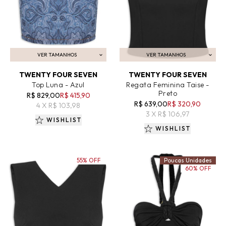
VER TAMANHOS
VER TAMANHOS
ADICIONAR AO CARRINHO
ADICIONAR AO CARRINHO
TWENTY FOUR SEVEN
TWENTY FOUR SEVEN
Top Luna - Azul
Regata Feminina Taise -
Preto
R$ 829,00
R$ 415,90
R$ 639,00
R$ 320,90
4 X R$ 103,98
3 X R$ 106,97
WISHLIST
WISHLIST
55% OFF
Poucas Unidades
60% OFF