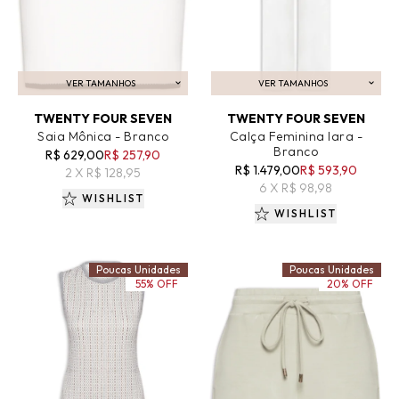
VER TAMANHOS
VER TAMANHOS
ADICIONAR AO CARRINHO
ADICIONAR AO CARRINHO
TWENTY FOUR SEVEN
TWENTY FOUR SEVEN
Saia Mônica - Branco
Calça Feminina Iara -
Branco
R$ 629,00
R$ 257,90
R$ 1.479,00
R$ 593,90
2 X R$ 128,95
6 X R$ 98,98
WISHLIST
WISHLIST
Poucas Unidades
Poucas Unidades
55% OFF
20% OFF