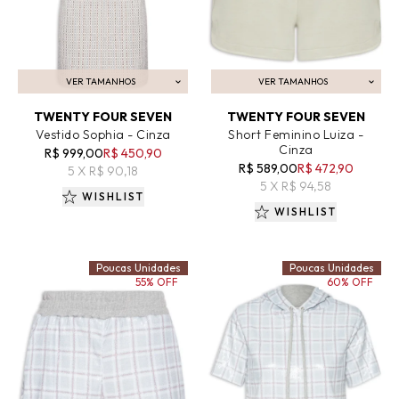
VER TAMANHOS
VER TAMANHOS
ADICIONAR AO CARRINHO
ADICIONAR AO CARRINHO
TWENTY FOUR SEVEN
TWENTY FOUR SEVEN
Vestido Sophia - Cinza
Short Feminino Luiza -
Cinza
R$ 999,00
R$ 450,90
R$ 589,00
R$ 472,90
5 X R$ 90,18
5 X R$ 94,58
WISHLIST
WISHLIST
Poucas Unidades
Poucas Unidades
55% OFF
60% OFF