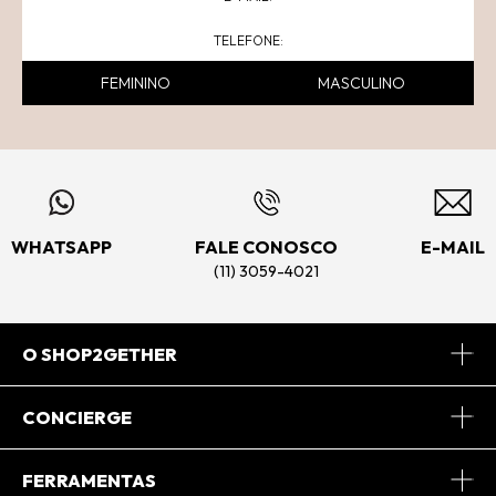
FEMININO
MASCULINO
WHATSAPP
FALE CONOSCO
E-MAIL
(11) 3059-4021
O SHOP2GETHER
Sobre Nós
CONCIERGE
Conheça o App
Central de Relacionamento
FERRAMENTAS