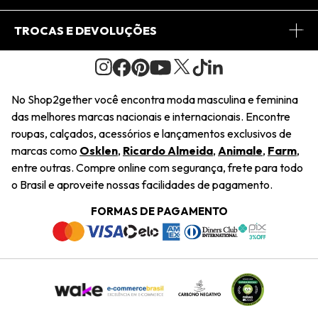
Conheça o Site
Fretes
Minha Conta
TROCAS E DEVOLUÇÕES
Journal
2Getherclub
Pedido de Presente
Condições Gerais
Novos Designers
Regulamento e Promoções
Wishlist
No Shop2gether você encontra moda masculina e feminina
Troca Fácil
das melhores marcas nacionais e internacionais. Encontre
Saiu na Mídia
Cupons
roupas, calçados, acessórios e lançamentos exclusivos de
Restituição de Pagamento
marcas como
Osklen
,
Ricardo Almeida
,
Animale
,
Farm
,
Sustentabilidade
entre outras. Compre online com segurança, frete para todo
Dúvidas Frequentes
o Brasil e aproveite nossas facilidades de pagamento.
Navegando
Termos e Condições
FORMAS DE PAGAMENTO
Termos e Condições
Política de Privacidade
Trabalhe Conosco
Declaração De Conteúdo