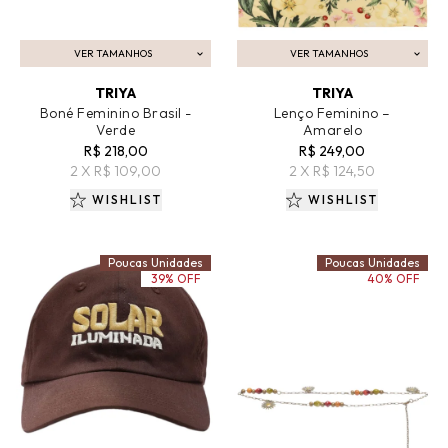
VER TAMANHOS
VER TAMANHOS
ADICIONAR AO CARRINHO
ADICIONAR AO CARRINHO
TRIYA
TRIYA
Boné Feminino Brasil -
Lenço Feminino –
Verde
Amarelo
R$ 218,00
R$ 249,00
2 X R$ 109,00
2 X R$ 124,50
WISHLIST
WISHLIST
Poucas Unidades
Poucas Unidades
39% OFF
40% OFF