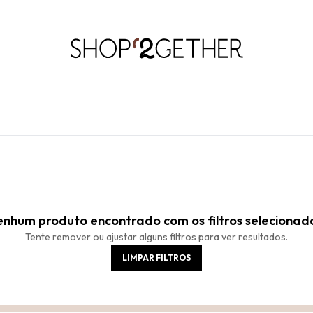
LIQUIDA:
S PAIS
RÃO’27 NO SEU TEMPO:
ATÉ 70% OFF + 10% OFF
50% OFF NO FRETE ULTRARRÁPIDO.
FRETE GRÁTIS
10EXTRA.
FRE
ROUPAS
ROUPAS
WORKWEAR
VESTIDOS
CALÇADOS
CALÇADOS
ACESSÓRIO
ACESSÓRIO
nhum produto encontrado com os filtros selecionad
Tente remover ou ajustar alguns filtros para ver resultados.
LIMPAR FILTROS