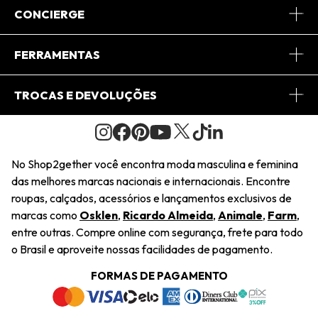
Sobre Nós
CONCIERGE
Conheça o App
Central de Relacionamento
FERRAMENTAS
Conheça o Site
Fretes
Minha Conta
TROCAS E DEVOLUÇÕES
Journal
2Getherclub
Pedido de Presente
Condições Gerais
Novos Designers
Regulamento e Promoções
Wishlist
No Shop2gether você encontra moda masculina e feminina
Troca Fácil
das melhores marcas nacionais e internacionais. Encontre
Saiu na Mídia
Cupons
roupas, calçados, acessórios e lançamentos exclusivos de
Restituição de Pagamento
marcas como
Osklen
,
Ricardo Almeida
,
Animale
,
Farm
,
Sustentabilidade
entre outras. Compre online com segurança, frete para todo
Dúvidas Frequentes
o Brasil e aproveite nossas facilidades de pagamento.
Navegando
Termos e Condições
FORMAS DE PAGAMENTO
Termos e Condições
Política de Privacidade