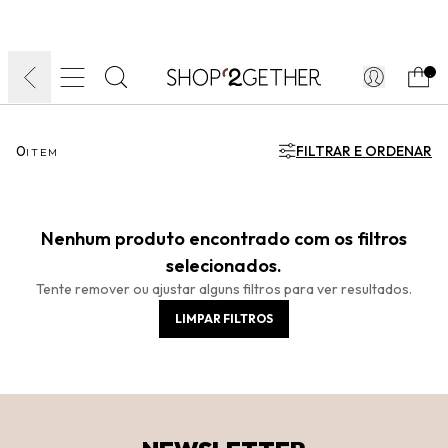
FINAL LIQUIDA:
O VERÃO’27 NO SEU TEMPO:
DIA DOS PAIS
ATÉ 70% OFF + 10% OFF
50% OFF NO FRETE
FRETE GRÁTIS
ULTRARRÁPIDO.
10EXTRA.
FRETEAPP*
.
0
FILTRAR E ORDENAR
ITEM
Nenhum produto encontrado com os filtros
selecionados.
Tente remover ou ajustar alguns filtros para ver resultados.
LIMPAR FILTROS