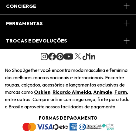
Sobre Nós
CONCIERGE
Conheça o App
Central de Relacionamento
FERRAMENTAS
Conheça o Site
Fretes
Minha Conta
TROCAS E DEVOLUÇÕES
Journal
2Getherclub
Pedido de Presente
Condições Gerais
Novos Designers
Regulamento e Promoções
Wishlist
No Shop2gether você encontra moda masculina e feminina
Troca Fácil
das melhores marcas nacionais e internacionais. Encontre
Saiu na Mídia
Cupons
roupas, calçados, acessórios e lançamentos exclusivos de
Restituição de Pagamento
marcas como
Osklen
,
Ricardo Almeida
,
Animale
,
Farm
,
Sustentabilidade
entre outras. Compre online com segurança, frete para todo
Dúvidas Frequentes
o Brasil e aproveite nossas facilidades de pagamento.
Navegando
Termos e Condições
FORMAS DE PAGAMENTO
Termos e Condições
Política de Privacidade