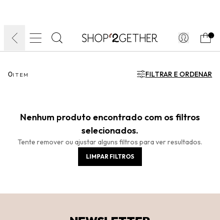
FINAL LIQUIDA:
O VERÃO’27 NO SEU TEMPO:
DIA DOS PAIS
ATÉ 70% OFF + 10% OFF
50% OFF NO FRETE
FRETE GRÁTIS
ULTRARRÁPIDO.
10EXTRA.
FRETEAPP*
.
0
FILTRAR E ORDENAR
ITEM
Nenhum produto encontrado com os filtros
selecionados.
Tente remover ou ajustar alguns filtros para ver resultados.
LIMPAR FILTROS