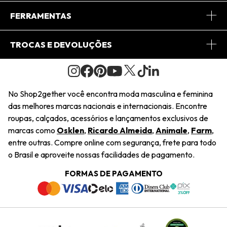
Conheça o App
Central de Relacionamento
FERRAMENTAS
Conheça o Site
Fretes
Minha Conta
TROCAS E DEVOLUÇÕES
Journal
2Getherclub
Pedido de Presente
Condições Gerais
Novos Designers
Regulamento e Promoções
Wishlist
No Shop2gether você encontra moda masculina e feminina
Troca Fácil
das melhores marcas nacionais e internacionais. Encontre
Saiu na Mídia
Cupons
roupas, calçados, acessórios e lançamentos exclusivos de
Restituição de Pagamento
marcas como
Osklen
,
Ricardo Almeida
,
Animale
,
Farm
,
Sustentabilidade
entre outras. Compre online com segurança, frete para todo
Dúvidas Frequentes
o Brasil e aproveite nossas facilidades de pagamento.
Navegando
Termos e Condições
FORMAS DE PAGAMENTO
Termos e Condições
Política de Privacidade
Trabalhe Conosco
Declaração De Conteúdo