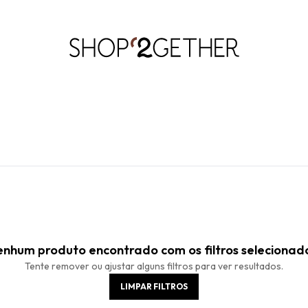
LIQUIDA:
S PAIS
RÃO’27 NO SEU TEMPO:
ATÉ 70% OFF + 10% OFF
50% OFF NO FRETE ULTRARRÁPIDO.
FRETE GRÁTIS
10EXTRA.
FRE
ROUPAS
ROUPAS
WORKWEAR
VESTIDOS
CALÇADOS
CALÇADOS
ACESSÓRIO
ACESSÓRIO
et com as principais tendências do momento. Descubra a curadoria esp
nhum produto encontrado com os filtros selecionad
Tente remover ou ajustar alguns filtros para ver resultados.
LIMPAR FILTROS