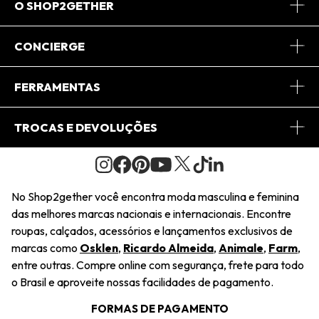
O SHOP2GETHER
Sobre Nós
CONCIERGE
Conheça o App
Central de Relacionamento
FERRAMENTAS
Conheça o Site
Fretes
Minha Conta
TROCAS E DEVOLUÇÕES
Journal
2Getherclub
Pedido de Presente
Condições Gerais
Novos Designers
Regulamento e Promoções
Wishlist
No Shop2gether você encontra moda masculina e feminina
Troca Fácil
das melhores marcas nacionais e internacionais. Encontre
Saiu na Mídia
Cupons
roupas, calçados, acessórios e lançamentos exclusivos de
Restituição de Pagamento
marcas como
Osklen
,
Ricardo Almeida
,
Animale
,
Farm
,
Sustentabilidade
entre outras. Compre online com segurança, frete para todo
Dúvidas Frequentes
o Brasil e aproveite nossas facilidades de pagamento.
Navegando
Termos e Condições
FORMAS DE PAGAMENTO