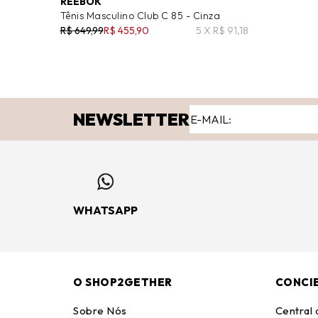
REEBOK
Tênis Masculino Club C 85 - Cinza
R$ 649,99
R$ 455,90
5 X R$ 91,18
NEWSLETTER
WHATSAPP
O SHOP2GETHER
CONCI
Sobre Nós
Central