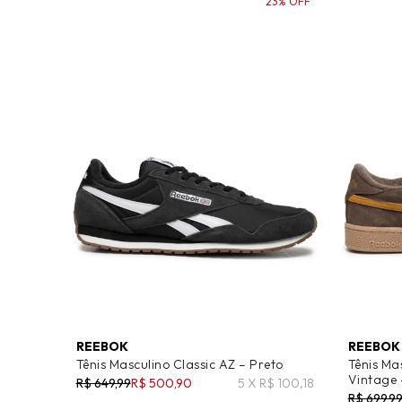
23% OFF
REEBOK
REEBOK
Tênis Masculino Classic AZ – Preto
Tênis Ma
Vintage
R$ 649,99
R$ 500,90
5 X R$ 100,18
R$ 699,9