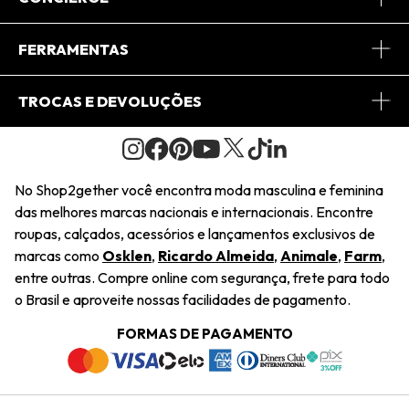
Conheça o App
Central de Relacionamento
FERRAMENTAS
Conheça o Site
Fretes
Minha Conta
TROCAS E DEVOLUÇÕES
Journal
2Getherclub
Pedido de Presente
Condições Gerais
Novos Designers
Regulamento e Promoções
Wishlist
No Shop2gether você encontra moda masculina e feminina
Troca Fácil
das melhores marcas nacionais e internacionais. Encontre
Saiu na Mídia
Cupons
roupas, calçados, acessórios e lançamentos exclusivos de
Restituição de Pagamento
marcas como
Osklen
,
Ricardo Almeida
,
Animale
,
Farm
,
Sustentabilidade
entre outras. Compre online com segurança, frete para todo
Dúvidas Frequentes
o Brasil e aproveite nossas facilidades de pagamento.
Navegando
Termos e Condições
FORMAS DE PAGAMENTO
Termos e Condições
Política de Privacidade
Trabalhe Conosco