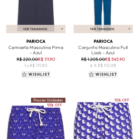
VER TAMANHOS
VER TAMANHOS
ADICIONAR AO CARRINHO
ADICIONAR AO CARRINHO
PARIOCA
PARIOCA
Camiseta Masculina Pima
Conjunto Masculino Full
- Azul
Look - Azul
R$ 220,00
R$ 111,90
R$ 1.205,00
R$ 545,90
1 x R$ 111,90
6 X R$ 90,98
WISHLIST
WISHLIST
Poucas Unidades
55% OFF
55% OFF