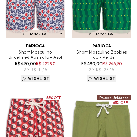
VER TAMANHOS
VER TAMANHOS
ADICIONAR AO CARRINHO
ADICIONAR AO CARRINHO
PARIOCA
PARIOCA
Short Masculino
Short Masculino Boobies
Undefined Abstrato - Azul
Trap - Verde
R$ 490,00
R$ 222,90
R$ 490,00
R$ 246,90
2 X R$ 111,45
2 X R$ 123,45
WISHLIST
WISHLIST
55% OFF
Poucas Unidades
65% OFF