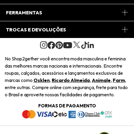
Conheça o App
Central de Relacionamento
FERRAMENTAS
Conheça o Site
Fretes
Minha Conta
TROCAS E DEVOLUÇÕES
Journal
2Getherclub
Pedido de Presente
Condições Gerais
Novos Designers
Regulamento e Promoções
Wishlist
No Shop2gether você encontra moda masculina e feminina
Troca Fácil
das melhores marcas nacionais e internacionais. Encontre
Saiu na Mídia
Cupons
roupas, calçados, acessórios e lançamentos exclusivos de
Restituição de Pagamento
marcas como
Osklen
,
Ricardo Almeida
,
Animale
,
Farm
,
Sustentabilidade
entre outras. Compre online com segurança, frete para todo
Dúvidas Frequentes
o Brasil e aproveite nossas facilidades de pagamento.
Navegando
Termos e Condições
FORMAS DE PAGAMENTO
Termos e Condições
Política de Privacidade
Trabalhe Conosco
Declaração De Conteúdo