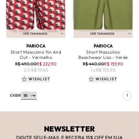
VER TAMANHOS
VER TAMANHOS
ADICIONAR AO CARRINHO
ADICIONAR AO CARRINHO
PARIOCA
PARIOCA
Short Masculino Yin And
Short Masculino
Out - Vermelho
Beachwear Liso - Verde
R$ 490,00
R$ 222,90
R$ 440,00
R$ 155,90
2 X R$ 111,45
1 x R$ 155,90
WISHLIST
WISHLIST
EXIBIR
1
NEWSLETTER
DIGITE SEU E-MAIL E RECEBA 15
% OFF
EM SUA