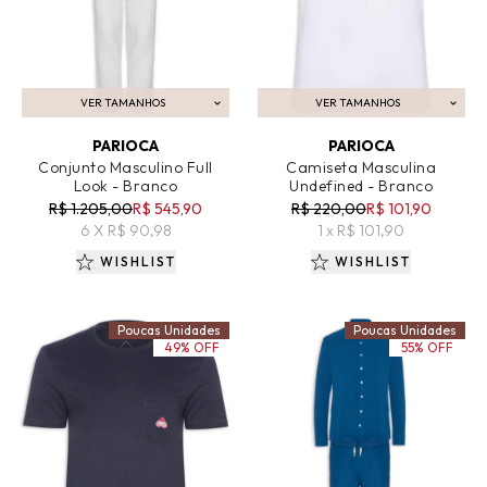
VER TAMANHOS
VER TAMANHOS
ADICIONAR AO CARRINHO
ADICIONAR AO CARRINHO
PARIOCA
PARIOCA
Conjunto Masculino Full
Camiseta Masculina
Look - Branco
Undefined - Branco
R$ 1.205,00
R$ 545,90
R$ 220,00
R$ 101,90
6 X R$ 90,98
1 x R$ 101,90
WISHLIST
WISHLIST
Poucas Unidades
Poucas Unidades
49% OFF
55% OFF