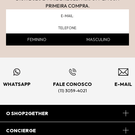
PRIMEIRA COMPRA.
FEMININO
MASCULINO
WHATSAPP
FALE CONOSCO
E-MAIL
(11) 3059-4021
O SHOP2GETHER
Sobre Nós
CONCIERGE