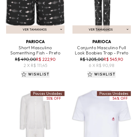
VER TAMANHOS
VER TAMANHOS
ADICIONAR AO CARRINHO
ADICIONAR AO CARRINHO
PARIOCA
PARIOCA
Short Masculino
Conjunto Masculino Full
Somenthing Fish - Preto
Look Boobies Trap - Preto
R$ 490,00
R$ 222,90
R$ 1.205,00
R$ 545,90
2 X R$ 111,45
6 X R$ 90,98
WISHLIST
WISHLIST
Poucas Unidades
Poucas Unidades
55% OFF
54% OFF