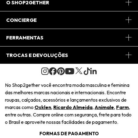
O SHOP2GETHER
Sobre Nós
CONCIERGE
Conheça o App
Central de Relacionamento
FERRAMENTAS
Conheça o Site
Fretes
Minha Conta
TROCAS E DEVOLUÇÕES
Journal
2Getherclub
Pedido de Presente
Condições Gerais
Novos Designers
Regulamento e Promoções
Wishlist
No Shop2gether você encontra moda masculina e feminina
Troca Fácil
das melhores marcas nacionais e internacionais. Encontre
Saiu na Mídia
Cupons
roupas, calçados, acessórios e lançamentos exclusivos de
Restituição de Pagamento
marcas como
Osklen
,
Ricardo Almeida
,
Animale
,
Farm
,
Sustentabilidade
entre outras. Compre online com segurança, frete para todo
Dúvidas Frequentes
o Brasil e aproveite nossas facilidades de pagamento.
Navegando
Termos e Condições
FORMAS DE PAGAMENTO