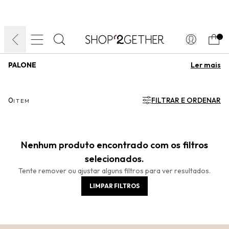
FINAL LIQUIDA:
O VERÃO’27 NO SEU TEMPO:
DIA DOS PAIS
ATÉ 70% OFF + 10% OFF
50% OFF NO FRETE
FRETE GRÁTIS
ULTRARRÁPIDO.
10EXTRA.
FRETEAPP*
.
PALONE
Acessórios com pedrarias e design irreverente para montar
produções diferentes todos os dias.
0
FILTRAR E ORDENAR
ITEM
Nenhum produto encontrado com os filtros
selecionados.
Tente remover ou ajustar alguns filtros para ver resultados.
LIMPAR FILTROS