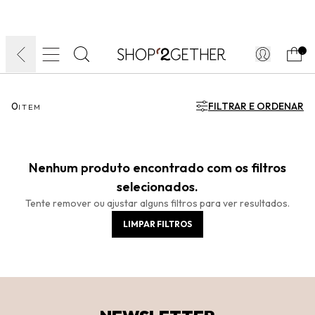
FINAL LIQUIDA:
O VERÃO’27 NO SEU TEMPO:
DIA DOS PAIS
ATÉ 70% OFF + 10% OFF
50% OFF NO FRETE
FRETE GRÁTIS
ULTRARRÁPIDO.
10EXTRA.
FRETEAPP*
.
0
FILTRAR E ORDENAR
ITEM
Nenhum produto encontrado com os filtros
selecionados.
Tente remover ou ajustar alguns filtros para ver resultados.
LIMPAR FILTROS