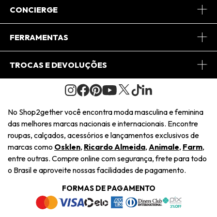
Sobre Nós
CONCIERGE
Conheça o App
Central de Relacionamento
FERRAMENTAS
Conheça o Site
Fretes
Minha Conta
TROCAS E DEVOLUÇÕES
Journal
2Getherclub
Pedido de Presente
Condições Gerais
Novos Designers
Regulamento e Promoções
Wishlist
No Shop2gether você encontra moda masculina e feminina
Troca Fácil
das melhores marcas nacionais e internacionais. Encontre
Saiu na Mídia
Cupons
roupas, calçados, acessórios e lançamentos exclusivos de
Restituição de Pagamento
marcas como
Osklen
,
Ricardo Almeida
,
Animale
,
Farm
,
Sustentabilidade
entre outras. Compre online com segurança, frete para todo
Dúvidas Frequentes
o Brasil e aproveite nossas facilidades de pagamento.
Navegando
Termos e Condições
FORMAS DE PAGAMENTO
Termos e Condições
Política de Privacidade