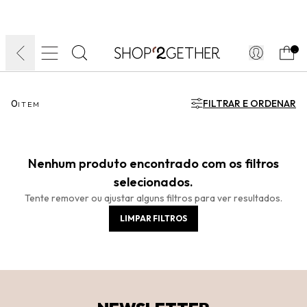
FINAL LIQUIDA:
O VERÃO’27 NO SEU TEMPO:
DIA DOS PAIS
ATÉ 70% OFF + 10% OFF
50% OFF NO FRETE
FRETE GRÁTIS
ULTRARRÁPIDO.
10EXTRA.
FRETEAPP*
.
0
FILTRAR E ORDENAR
ITEM
Nenhum produto encontrado com os filtros
selecionados.
Tente remover ou ajustar alguns filtros para ver resultados.
LIMPAR FILTROS