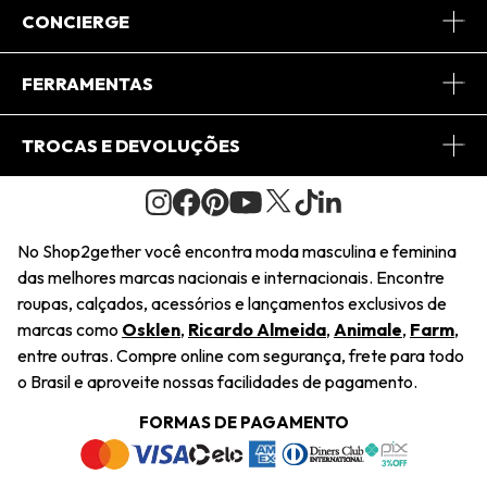
Sobre Nós
CONCIERGE
Conheça o App
Central de Relacionamento
FERRAMENTAS
Conheça o Site
Fretes
Minha Conta
TROCAS E DEVOLUÇÕES
Journal
2Getherclub
Pedido de Presente
Condições Gerais
Novos Designers
Regulamento e Promoções
Wishlist
No Shop2gether você encontra moda masculina e feminina
Troca Fácil
das melhores marcas nacionais e internacionais. Encontre
Saiu na Mídia
Cupons
roupas, calçados, acessórios e lançamentos exclusivos de
Restituição de Pagamento
marcas como
Osklen
,
Ricardo Almeida
,
Animale
,
Farm
,
Sustentabilidade
entre outras. Compre online com segurança, frete para todo
Dúvidas Frequentes
o Brasil e aproveite nossas facilidades de pagamento.
Navegando
Termos e Condições
FORMAS DE PAGAMENTO
Termos e Condições
Política de Privacidade