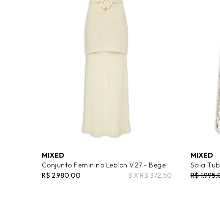
MIXED
MIXED
Conjunto Feminino Leblon V27 - Bege
Saia Tub
R$ 2.980,00
8 X R$ 372,50
R$ 1.995