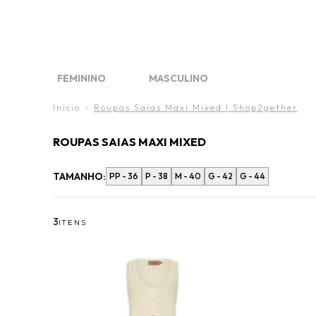
FINAL 
DIA DO
O VE
FEMININO
MASCULINO
FINAL LIQUIDA
FINAL LIQUIDA
WHAT´S NEW
WHAT'S NEW
MARCAS
MARCAS
Início
>
Roupas Saias Maxi Mixed | Shop2gether
ROUPAS SAIAS MAXI MIXED
TAMANHO:
PP - 36
P - 38
M - 40
G - 42
G - 44
3
ITENS