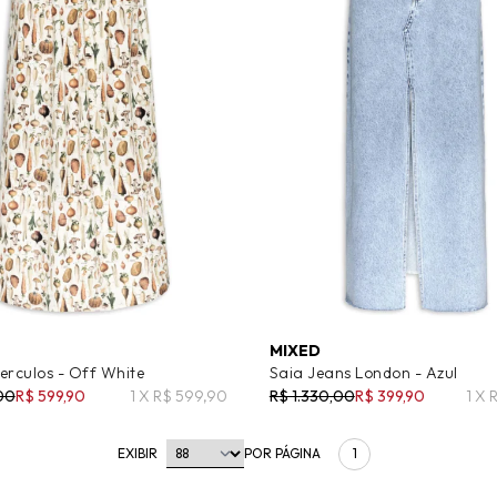
MIXED
erculos - Off White
Saia Jeans London - Azul
,00
R$ 599,90
1 X R$ 599,90
R$ 1.330,00
R$ 399,90
1 X 
EXIBIR
POR PÁGINA
1