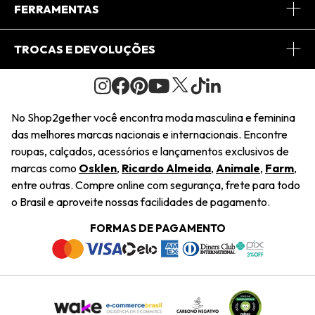
Conheça o App
Central de Relacionamento
FERRAMENTAS
Conheça o Site
Fretes
Minha Conta
TROCAS E DEVOLUÇÕES
Journal
2Getherclub
Pedido de Presente
Condições Gerais
Novos Designers
Regulamento e Promoções
Wishlist
No Shop2gether você encontra moda masculina e feminina
Troca Fácil
das melhores marcas nacionais e internacionais. Encontre
Saiu na Mídia
Cupons
roupas, calçados, acessórios e lançamentos exclusivos de
Restituição de Pagamento
marcas como
Osklen
,
Ricardo Almeida
,
Animale
,
Farm
,
Sustentabilidade
entre outras. Compre online com segurança, frete para todo
Dúvidas Frequentes
o Brasil e aproveite nossas facilidades de pagamento.
Navegando
Termos e Condições
FORMAS DE PAGAMENTO
Termos e Condições
Política de Privacidade
Trabalhe Conosco
Declaração De Conteúdo