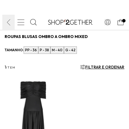
FINAL LIQUIDA:
O VERÃO’27 NO SEU TEMPO:
DIA DOS PAIS
ATÉ 70% OFF + 10% OFF
50% OFF NO FRETE
FRETE GRÁTIS
ULTRARRÁPIDO.
10EXTRA.
FRETEAPP*
.
ROUPAS BLUSAS OMBRO A OMBRO MIXED
TAMANHO:
PP - 36
P - 38
M - 40
G - 42
1
FILTRAR E ORDENAR
ITEM