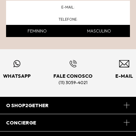
FEMININO
MASCULINO
WHATSAPP
FALE CONOSCO
E-MAIL
(11) 3059-4021
O SHOP2GETHER
Sobre Nós
CONCIERGE