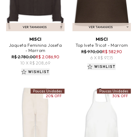
VER TAMANHOS
VER TAMANHOS
ADICIONAR AO CARRINHO
ADICIONAR AO CARRINHO
MISCI
MISCI
Jaqueta Feminina Josefa
Top Ivete Tricot - Marrom
- Marrom
R$ 970,00
R$ 582,90
R$ 2.780,00
R$ 2.086,90
6 X R$ 97,15
10 X R$ 208,69
WISHLIST
WISHLIST
Poucas Unidades
Poucas Unidades
20% OFF
30% OFF