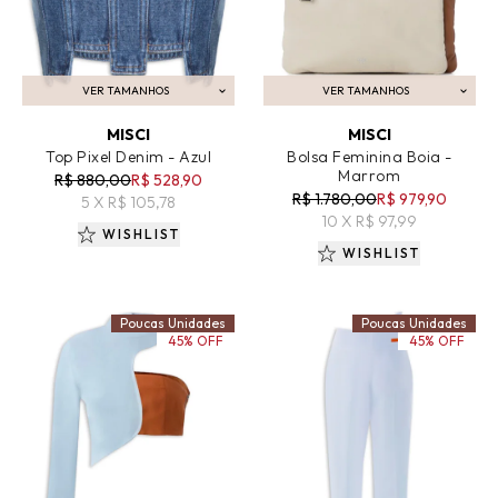
VER TAMANHOS
VER TAMANHOS
ADICIONAR AO CARRINHO
ADICIONAR AO CARRINHO
MISCI
MISCI
Top Pixel Denim - Azul
Bolsa Feminina Boia -
Marrom
R$ 880,00
R$ 528,90
R$ 1.780,00
R$ 979,90
5 X R$ 105,78
10 X R$ 97,99
WISHLIST
WISHLIST
Poucas Unidades
Poucas Unidades
45% OFF
45% OFF