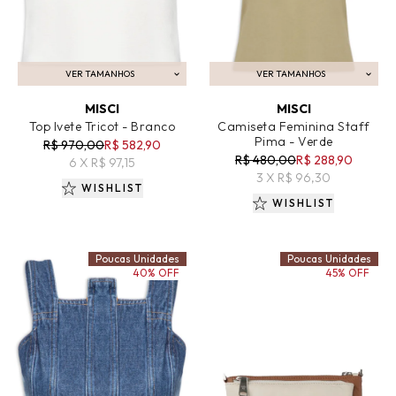
VER TAMANHOS
VER TAMANHOS
ADICIONAR AO CARRINHO
ADICIONAR AO CARRINHO
MISCI
MISCI
Top Ivete Tricot - Branco
Camiseta Feminina Staff
Pima - Verde
R$ 970,00
R$ 582,90
R$ 480,00
R$ 288,90
6 X R$ 97,15
3 X R$ 96,30
WISHLIST
WISHLIST
Poucas Unidades
Poucas Unidades
40% OFF
45% OFF