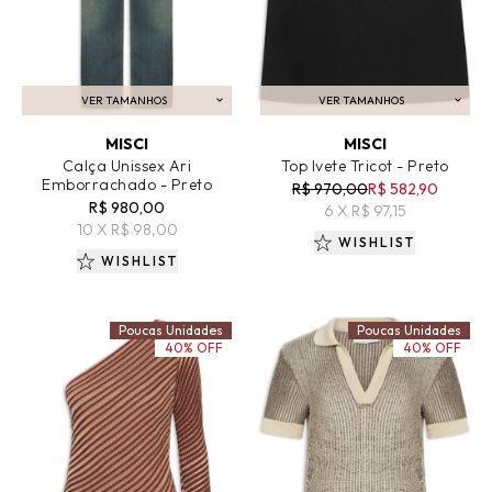
VER TAMANHOS
VER TAMANHOS
ADICIONAR AO CARRINHO
ADICIONAR AO CARRINHO
MISCI
MISCI
Calça Unissex Ari
Top Ivete Tricot - Preto
Emborrachado - Preto
R$ 970,00
R$ 582,90
R$ 980,00
6 X R$ 97,15
10 X R$ 98,00
WISHLIST
WISHLIST
Poucas Unidades
Poucas Unidades
40% OFF
40% OFF