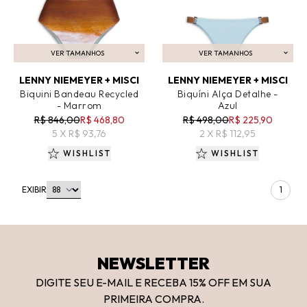
VER TAMANHOS
VER TAMANHOS
ADICIONAR AO CARRINHO
ADICIONAR AO CARRINHO
LENNY NIEMEYER + MISCI
LENNY NIEMEYER + MISCI
Biquini Bandeau Recycled
Biquíni Alça Detalhe -
- Marrom
Azul
R$ 846,00
R$ 468,80
R$ 498,00
R$ 225,90
5 X R$ 93,76
2 X R$ 112,95
WISHLIST
WISHLIST
EXIBIR
1
NEWSLETTER
DIGITE SEU E-MAIL E RECEBA 15
% OFF
EM SUA
PRIMEIRA COMPRA.