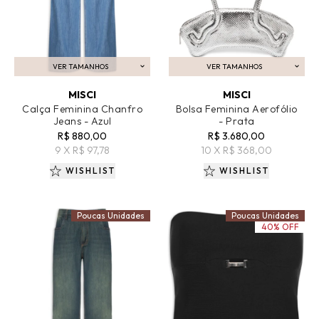
VER TAMANHOS
VER TAMANHOS
ADICIONAR AO CARRINHO
ADICIONAR AO CARRINHO
MISCI
MISCI
Calça Feminina Chanfro
Bolsa Feminina Aerofólio
Jeans - Azul
- Prata
R$ 880,00
R$ 3.680,00
9 X R$ 97,78
10 X R$ 368,00
WISHLIST
WISHLIST
Poucas Unidades
Poucas Unidades
40% OFF