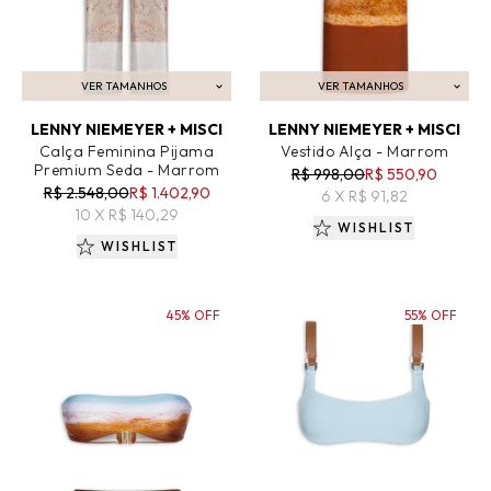
VER TAMANHOS
VER TAMANHOS
ADICIONAR AO CARRINHO
ADICIONAR AO CARRINHO
LENNY NIEMEYER + MISCI
LENNY NIEMEYER + MISCI
Calça Feminina Pijama
Vestido Alça - Marrom
Premium Seda - Marrom
R$ 998,00
R$ 550,90
R$ 2.548,00
R$ 1.402,90
6 X R$ 91,82
10 X R$ 140,29
WISHLIST
WISHLIST
45% OFF
55% OFF