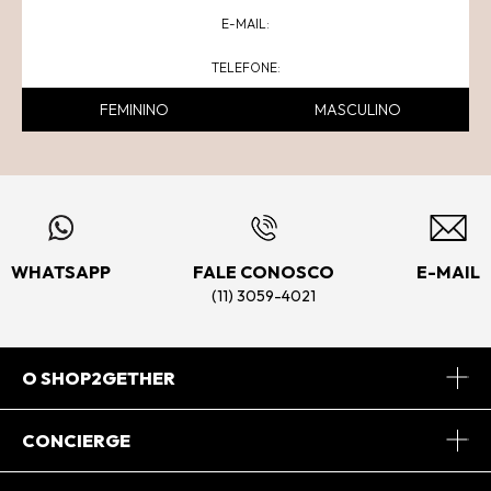
FEMININO
MASCULINO
WHATSAPP
FALE CONOSCO
E-MAIL
(11) 3059-4021
O SHOP2GETHER
Sobre Nós
CONCIERGE
Conheça o App