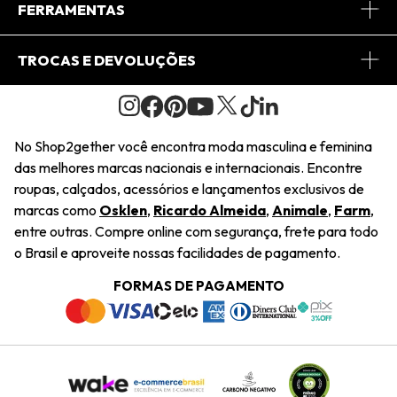
Central de Relacionamento
FERRAMENTAS
Conheça o Site
Fretes
Minha Conta
TROCAS E DEVOLUÇÕES
Journal
2Getherclub
Pedido de Presente
Condições Gerais
Novos Designers
Regulamento e Promoções
Wishlist
No Shop2gether você encontra moda masculina e feminina
Troca Fácil
das melhores marcas nacionais e internacionais. Encontre
Saiu na Mídia
Cupons
roupas, calçados, acessórios e lançamentos exclusivos de
Restituição de Pagamento
marcas como
Osklen
,
Ricardo Almeida
,
Animale
,
Farm
,
Sustentabilidade
entre outras. Compre online com segurança, frete para todo
Dúvidas Frequentes
o Brasil e aproveite nossas facilidades de pagamento.
Navegando
Termos e Condições
FORMAS DE PAGAMENTO
Termos e Condições
Política de Privacidade
Trabalhe Conosco
Declaração De Conteúdo