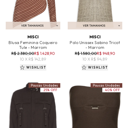
VER TAMANHOS
VER TAMANHOS
ADICIONAR AO CARRINHO
ADICIONAR AO CARRINHO
MISCI
MISCI
Blusa Feminina Coqueiro
Polo Unissex Sabino Tricot
Tule - Marrom
- Marrom
R$ 2.380,00
R$ 1.428,90
R$ 1.580,00
R$ 948,90
10 X R$ 142,89
10 X R$ 94,89
WISHLIST
WISHLIST
Poucas Unidades
Poucas Unidades
25% OFF
40% OFF