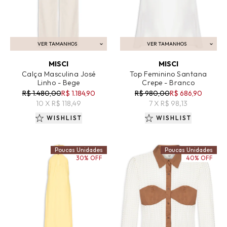
VER TAMANHOS
VER TAMANHOS
ADICIONAR AO CARRINHO
ADICIONAR AO CARRINHO
MISCI
MISCI
Calça Masculina José
Top Feminino Santana
Linho - Bege
Crepe - Branco
R$ 1.480,00
R$ 1.184,90
R$ 980,00
R$ 686,90
10 X R$ 118,49
7 X R$ 98,13
WISHLIST
WISHLIST
Poucas Unidades
Poucas Unidades
30% OFF
40% OFF