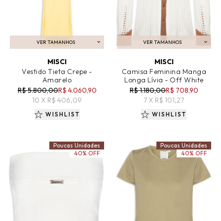
VER TAMANHOS
VER TAMANHOS
ADICIONAR AO CARRINHO
ADICIONAR AO CARRINHO
MISCI
MISCI
Vestido Tieta Crepe -
Camisa Feminina Manga
Amarelo
Longa Lívia - Off White
R$ 5.800,00
R$ 4.060,90
R$ 1.180,00
R$ 708,90
10 X R$ 406,09
7 X R$ 101,27
WISHLIST
WISHLIST
Poucas Unidades
Poucas Unidades
40% OFF
40% OFF