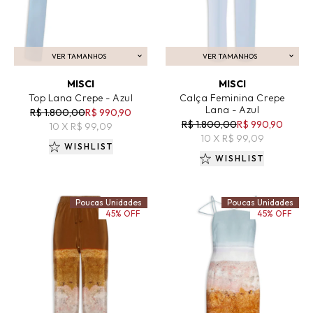
VER TAMANHOS
VER TAMANHOS
ADICIONAR AO CARRINHO
ADICIONAR AO CARRINHO
MISCI
MISCI
Top Lana Crepe - Azul
Calça Feminina Crepe
Lana - Azul
R$ 1.800,00
R$ 990,90
R$ 1.800,00
R$ 990,90
10 X R$ 99,09
10 X R$ 99,09
WISHLIST
WISHLIST
Poucas Unidades
Poucas Unidades
45% OFF
45% OFF