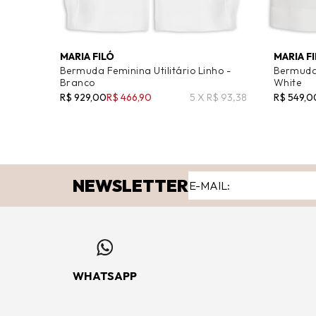
MARIA FILÓ
MARIA F
Bermuda Feminina Utilitário Linho -
Bermuda 
Branco
White
R$ 929,00
R$ 466,90
5 X R$ 93,38
R$ 549,0
NEWSLETTER
WHATSAPP