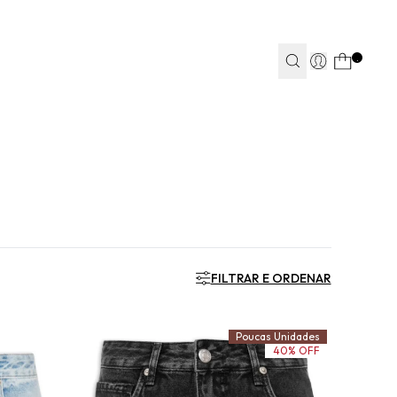
TEAPP*
.
S
S
JEANS
JEANS
FITNESS
FITNESS
CASA
CASA
FILTRAR E ORDENAR
Poucas Unidades
40% OFF