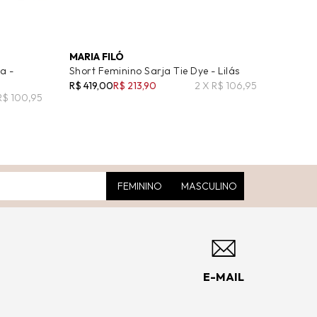
MARIA FILÓ
a -
Short Feminino Sarja Tie Dye - Lilás
R$ 419,00
R$ 213,90
2 X R$ 106,95
R$ 100,95
FEMININO
MASCULINO
E-MAIL