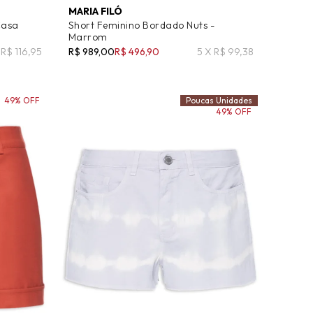
MARIA FILÓ
Casa
Short Feminino Bordado Nuts -
Marrom
 R$ 116,95
R$ 989,00
R$ 496,90
5 X R$ 99,38
49% OFF
Poucas Unidades
49% OFF