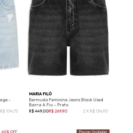
MARIA FILÓ
age -
Bermuda Feminina Jeans Black Used
Barra A Fio – Preto
 R$ 104,75
R$ 449,00
R$ 269,90
2 X R$ 134,95
40% OFF
Poucas Unidades