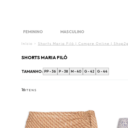
FINAL 
DIA DO
O VE
FEMININO
MASCULINO
FINAL LIQUIDA
FINAL LIQUIDA
WHAT´S NEW
WHAT'S NEW
MARCAS
MARCAS
Início
>
Shorts Maria Filó | Compre Online | Shop2
SHORTS MARIA FILÓ
TAMANHO:
PP - 36
P - 38
M - 40
G - 42
G - 44
16
ITENS