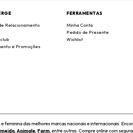
ERGE
FERRAMENTAS
 de Relacionamento
Minha Conta
Pedido de Presente
club
Wishlist
ento e Promoções
 feminina das melhores marcas nacionais e internacionais. Encon
lmeida
,
Animale
,
Farm
, entre outras. Compre online com seguran