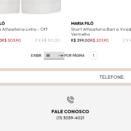
ILÓ
MARIA FILÓ
Alfaiataria Linho - Off
Short Alfaiataria Barra Virad
Vermelho
0
R$ 303,90
3 X R$ 101,30
R$ 399,00
R$ 201,90
2 X 
EXIBIR
POR PÁGINA
1
FALE CONOSCO
(11) 3059-4021