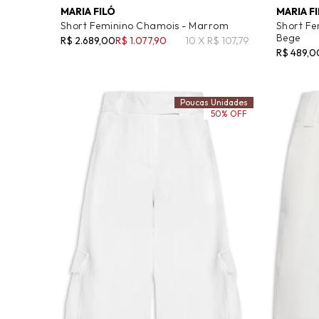
MARIA FILÓ
MARIA F
Short Feminino Chamois - Marrom
Short Fe
Bege
R$ 2.689,00
R$ 1.077,90
10 X R$ 107,79
R$ 489,0
Poucas Unidades
50% OFF