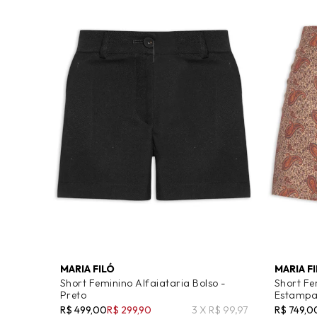
MARIA FILÓ
MARIA F
Short Feminino Alfaiataria Bolso -
Short Fe
Preto
Estampa
R$ 499,00
R$ 299,90
3 X R$ 99,97
R$ 749,0