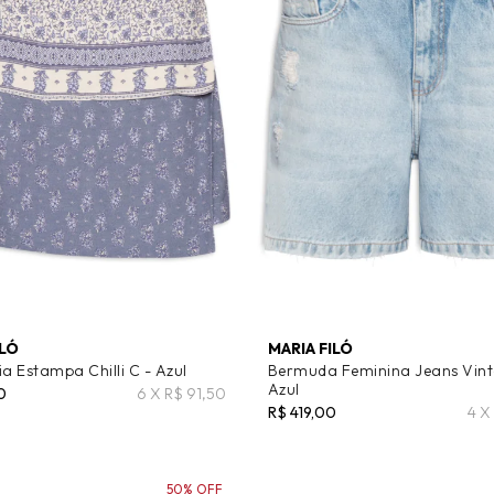
ILÓ
MARIA FILÓ
ia Estampa Chilli C - Azul
Bermuda Feminina Jeans Vint
Azul
0
6 X R$ 91,50
R$ 419,00
4 X
50% OFF