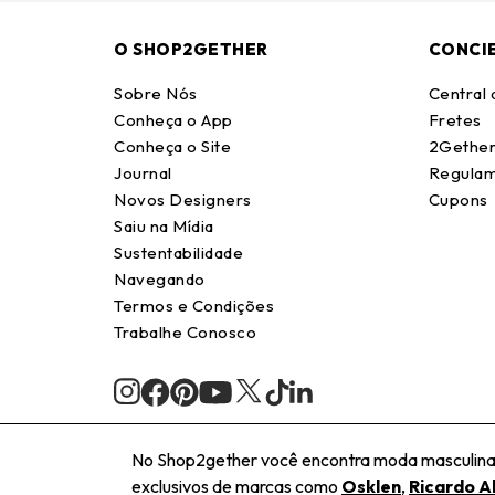
O SHOP2GETHER
CONCI
Sobre Nós
Central
Conheça o App
Fretes
Conheça o Site
2Gether
Journal
Regulam
Novos Designers
Cupons
Saiu na Mídia
Sustentabilidade
Navegando
Termos e Condições
Trabalhe Conosco
No Shop2gether você encontra moda masculina e
exclusivos de marcas como
Osklen
,
Ricardo A