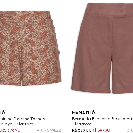
ILÓ
MARIA FILÓ
minino Detalhe Tachas
Bermuda Feminina Básica Alf
 Maya - Marrom
- Marrom
0
R$ 376,90
4 X R$ 94,22
R$ 579,00
R$ 347,90
3 X