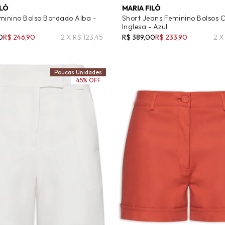
ILÓ
MARIA FILÓ
minino Bolso Bordado Alba -
Short Jeans Feminino Bolsos 
Inglesa - Azul
0
R$ 246,90
2 X R$ 123,45
R$ 389,00
R$ 233,90
2 X
Poucas Unidades
45% OFF