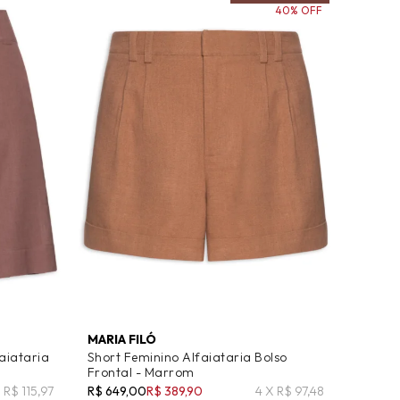
40% OFF
MARIA FILÓ
aiataria
Short Feminino Alfaiataria Bolso
Frontal - Marrom
 R$ 115,97
R$ 649,00
R$ 389,90
4 X R$ 97,48