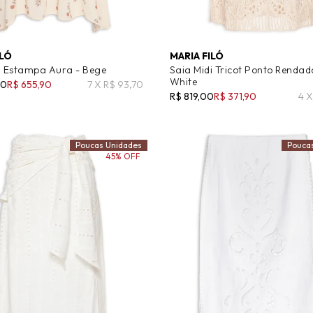
ILÓ
MARIA FILÓ
i Estampa Aura - Bege
Saia Midi Tricot Ponto Rendad
White
00
R$ 655,90
7 X R$ 93,70
R$ 819,00
R$ 371,90
4 X
Poucas Unidades
Pouca
45% OFF