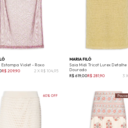
ILÓ
MARIA FILÓ
i Estampa Violet - Roxo
Saia Midi Tricot Lurex Detalhe
Dourado
0
R$ 209,90
2 X R$ 104,95
R$ 619,00
R$ 281,90
3 
60% OFF
Pouca