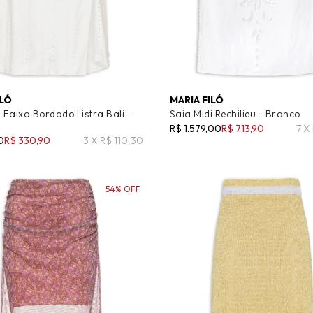
ILÓ
MARIA FILÓ
i Faixa Bordado Listra Bali -
Saia Midi Rechilieu - Branco
R$ 1.579,00
R$ 713,90
7 X
0
R$ 330,90
3 X R$ 110,30
54% OFF