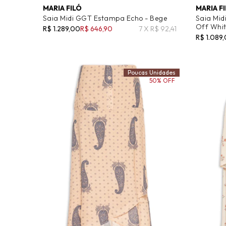
MARIA FILÓ
MARIA F
Saia Midi GGT Estampa Echo - Bege
Saia Mid
Off Whi
R$ 1.289,00
R$ 646,90
7 X R$ 92,41
R$ 1.089
Poucas Unidades
50% OFF