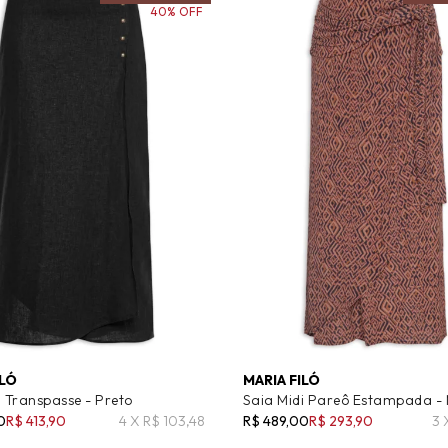
40% OFF
ILÓ
MARIA FILÓ
i Transpasse - Preto
Saia Midi Pareô Estampada 
0
R$ 413,90
4 X R$ 103,48
R$ 489,00
R$ 293,90
3 