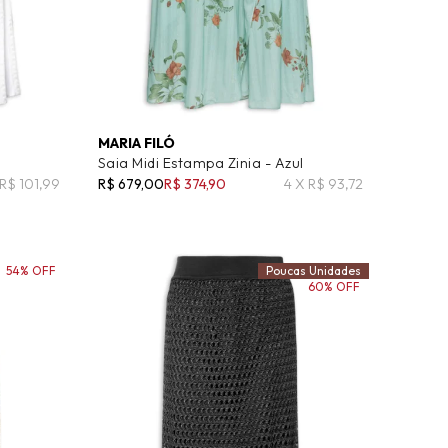
MARIA FILÓ
Saia Midi Estampa Zinia - Azul
 R$ 101,99
R$ 679,00
R$ 374,90
4 X R$ 93,72
54% OFF
Poucas Unidades
60% OFF