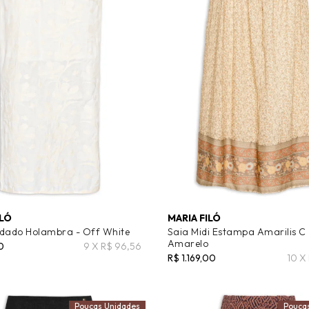
ILÓ
MARIA FILÓ
dado Holambra - Off White
Saia Midi Estampa Amarilis C 
Amarelo
0
9 X R$ 96,56
R$ 1.169,00
10 X
Poucas Unidades
Pouca