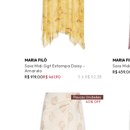
MARIA FILÓ
MARIA F
Saia Midi Ggt Estampa Daisy -
Saia Mid
Amarelo
R$ 459,0
R$ 919,00
R$ 461,90
5 X R$ 92,38
Poucas Unidades
40% OFF