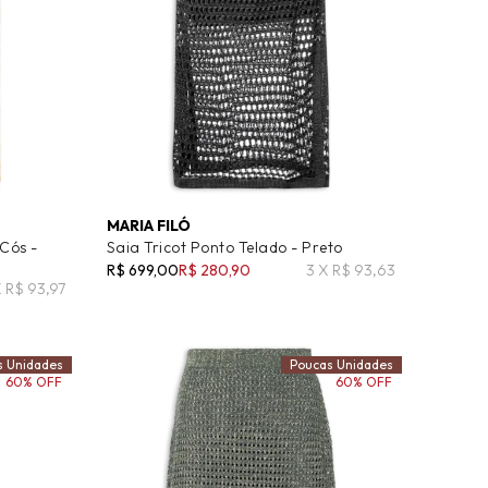
MARIA FILÓ
 Cós -
Saia Tricot Ponto Telado - Preto
R$ 699,00
R$ 280,90
3 X R$ 93,63
X R$ 93,97
s Unidades
Poucas Unidades
60% OFF
60% OFF