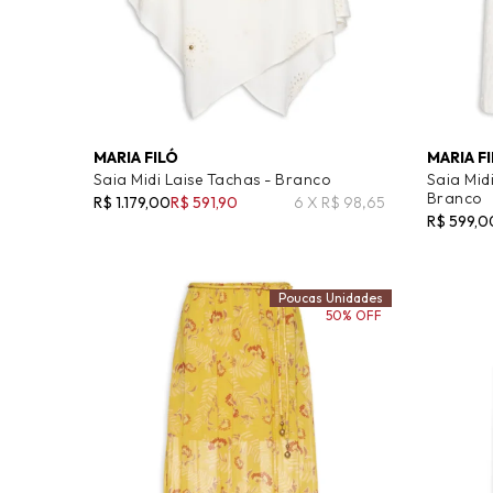
MARIA FILÓ
MARIA F
Saia Midi Laise Tachas - Branco
Saia Mid
Branco
R$ 1.179,00
R$ 591,90
6 X R$ 98,65
R$ 599,0
Poucas Unidades
50% OFF