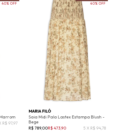
40% OFF
40% OFF
MARIA FILÓ
- Marrom
Saia Midi Pala Lastex Estampa Blush -
Bege
X R$ 97,97
R$ 789,00
R$ 473,90
5 X R$ 94,78