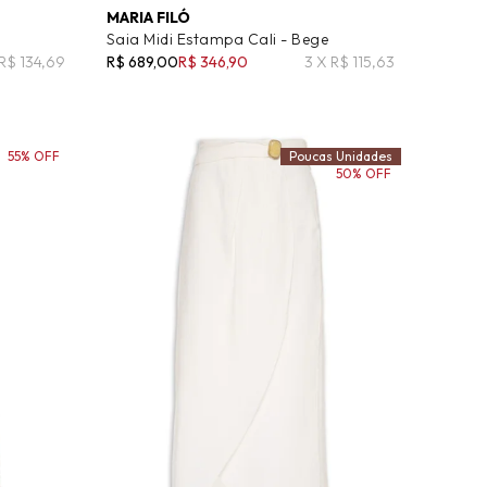
MARIA FILÓ
o
Saia Midi Estampa Cali - Bege
 R$ 134,69
R$ 689,00
R$ 346,90
3 X R$ 115,63
55% OFF
Poucas Unidades
50% OFF