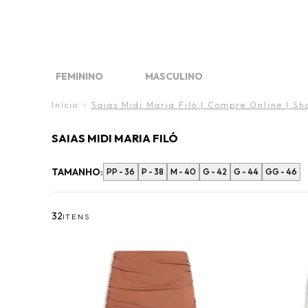
FINAL 
DIA DO
O VE
FEMININO
MASCULINO
FINAL LIQUIDA
FINAL LIQUIDA
WHAT´S NEW
WHAT'S NEW
MARCAS
MARCAS
Início
>
Saias Midi Maria Filó | Compre Online | S
SAIAS MIDI MARIA FILÓ
TAMANHO:
PP - 36
P - 38
M - 40
G - 42
G - 44
GG - 46
32
ITENS