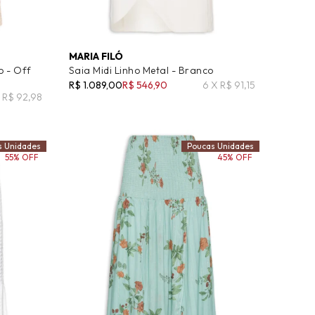
MARIA FILÓ
o - Off
Saia Midi Linho Metal - Branco
R$ 1.089,00
R$ 546,90
6 X R$ 91,15
 R$ 92,98
s Unidades
Poucas Unidades
55% OFF
45% OFF