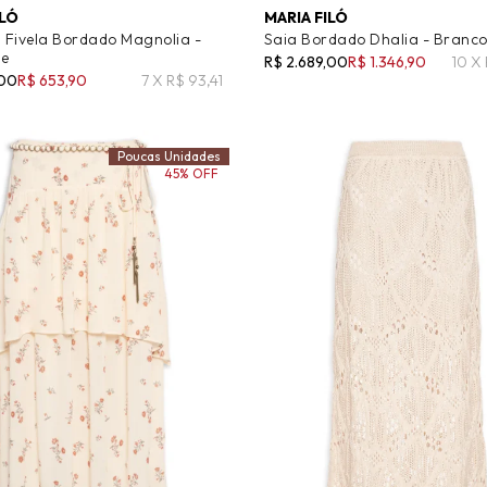
ILÓ
MARIA FILÓ
i Fivela Bordado Magnolia -
Saia Bordado Dhalia - Branc
te
R$ 2.689,00
R$ 1.346,90
10 X
,00
R$ 653,90
7 X R$ 93,41
Poucas Unidades
45% OFF